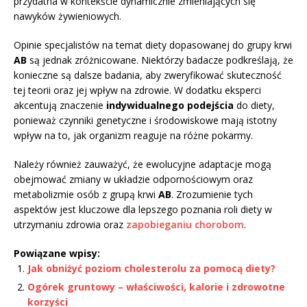
przydatna w kontekście dynamicznie zmieniających się
nawyków żywieniowych.
Opinie specjalistów na temat diety dopasowanej do grupy krwi
AB
są jednak zróżnicowane. Niektórzy badacze podkreślają, że
konieczne są dalsze badania, aby zweryfikować skuteczność
tej teorii oraz jej wpływ na zdrowie. W dodatku eksperci
akcentują znaczenie
indywidualnego podejścia
do diety,
ponieważ czynniki genetyczne i środowiskowe mają istotny
wpływ na to, jak organizm reaguje na różne pokarmy.
Należy również zauważyć, że ewolucyjne adaptacje mogą
obejmować zmiany w układzie odpornościowym oraz
metabolizmie osób z grupą krwi
AB
. Zrozumienie tych
aspektów jest kluczowe dla lepszego poznania roli diety w
utrzymaniu zdrowia oraz
zapobieganiu chorobom
.
Powiązane wpisy:
Jak obniżyć poziom cholesterolu za pomocą diety?
Ogórek gruntowy – właściwości, kalorie i zdrowotne
korzyści