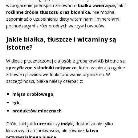
wzbogacenie jadłospisu zarówno o
białka zwierzęce,
jak i
roślinne źródła tłuszczu oraz błonnika.
Nie można
zapominać o uzupełnieniu diety witaminami i minerałami
pochodzącymi z różnorodnych warzyw i owoców.
Jakie białka, tłuszcze i witaminy są
istotne?
W diecie przeznaczonej dla osób z grupą krwi AB istotne są
specyficzne składniki odżywcze
, które wspierają ogólne
zdrowie i prawidłowe funkcjonowanie organizmu. W
szczególności, białka należy czerpać z:
mięsa drobiowego
,
ryb
,
produktów mlecznych
.
Drób, taki jak
kurczak
czy
indyk
, dostarcza nie tylko
kluczowych aminokwasów, ale również
łatwo
przyswajalnego białka
.