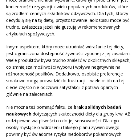
konieczność rezygnacji z wielu popularnych produktów, które
są źródłem cennych składników odżywczych. Dla tych, którzy
decydują się na tę dietę, przystosowanie jadłospisu może być
trudne, zwłaszcza jeżeli nie gustują w rekomendowanych
artykułach spożywczych.
Innym aspektem, który może utrudniać wdrażanie tej diety,
jest ograniczona dostępność żywności zgodnej z jej zasadami.
Wiele produktów bywa trudno znaleźć w okolicznych sklepach,
co zmniejsza możliwości wyboru i wpływa negatywnie na
różnorodność posiłków. Dodatkowo, osobiste preferencje
smakowe mogą prowadzić do frustracji – wiele osób na tej
diecie często nie odczuwa satysfakcji z potraw opartych
głównie na zaleceniach.
Nie można też pominąć faktu, że
brak solidnych badań
naukowych
dotyczących skuteczności diety dla grupy krwi AB
rodzi pewne wątpliwości co do jej sensowności. Dlatego
osoby myślące o wdrożeniu takiego planu żywieniowego
powinny być świadome ryzyka niedoborów pokarmowych