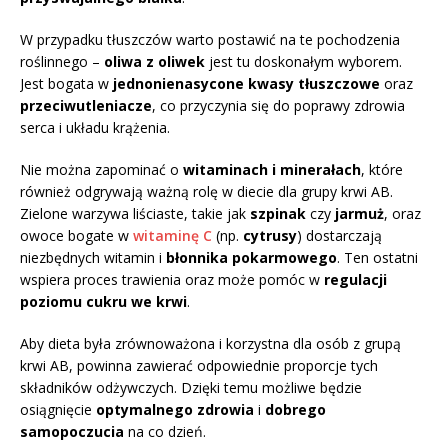
W przypadku tłuszczów warto postawić na te pochodzenia
roślinnego –
oliwa z oliwek
jest tu doskonałym wyborem.
Jest bogata w
jednonienasycone kwasy tłuszczowe
oraz
przeciwutleniacze
, co przyczynia się do poprawy zdrowia
serca i układu krążenia.
Nie można zapominać o
witaminach i minerałach
, które
również odgrywają ważną rolę w diecie dla grupy krwi AB.
Zielone warzywa liściaste, takie jak
szpinak
czy
jarmuż
, oraz
owoce bogate w
witaminę C
(np.
cytrusy
) dostarczają
niezbędnych witamin i
błonnika pokarmowego
. Ten ostatni
wspiera proces trawienia oraz może pomóc w
regulacji
poziomu cukru we krwi
.
Aby dieta była zrównoważona i korzystna dla osób z grupą
krwi AB, powinna zawierać odpowiednie proporcje tych
składników odżywczych. Dzięki temu możliwe będzie
osiągnięcie
optymalnego zdrowia
i
dobrego
samopoczucia
na co dzień.