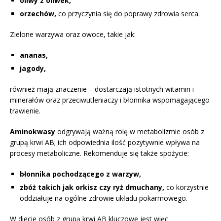
oliwy z oliwek,
orzechów,
co przyczynia się do poprawy zdrowia serca.
Zielone warzywa oraz owoce, takie jak:
ananas,
jagody,
również mają znaczenie – dostarczają istotnych witamin i
minerałów oraz przeciwutleniaczy i błonnika wspomagającego
trawienie.
Aminokwasy
odgrywają ważną rolę w metabolizmie osób z
grupą krwi AB; ich odpowiednia ilość pozytywnie wpływa na
procesy metaboliczne. Rekomenduje się także spożycie:
błonnika pochodzącego z warzyw,
zbóż takich jak orkisz czy ryż dmuchany,
co korzystnie
oddziałuje na ogólne zdrowie układu pokarmowego.
W diecie osób z grupą krwi AB kluczowe jest więc