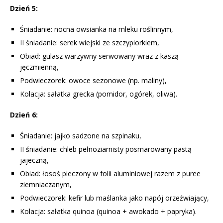
Dzień 5:
Śniadanie: nocna owsianka na mleku roślinnym,
II śniadanie: serek wiejski ze szczypiorkiem,
Obiad: gulasz warzywny serwowany wraz z kaszą
jęczmienną,
Podwieczorek: owoce sezonowe (np. maliny),
Kolacja: sałatka grecka (pomidor, ogórek, oliwa).
Dzień 6:
Śniadanie: jajko sadzone na szpinaku,
II śniadanie: chleb pełnoziarnisty posmarowany pastą
jajeczną,
Obiad: łosoś pieczony w folii aluminiowej razem z puree
ziemniaczanym,
Podwieczorek: kefir lub maślanka jako napój orzeźwiający,
Kolacja: sałatka quinoa (quinoa + awokado + papryka).