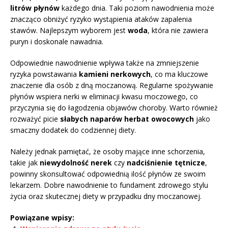
litrów płynów
każdego dnia. Taki poziom nawodnienia może
znacząco obniżyć ryzyko wystąpienia ataków zapalenia
stawów. Najlepszym wyborem jest
woda
, która nie zawiera
puryn i doskonale nawadnia.
Odpowiednie nawodnienie wpływa także na zmniejszenie
ryzyka powstawania
kamieni nerkowych
, co ma kluczowe
znaczenie dla osób z dną moczanową. Regularne spożywanie
płynów wspiera nerki w eliminacji kwasu moczowego, co
przyczynia się do łagodzenia objawów choroby. Warto również
rozważyć picie
słabych naparów herbat owocowych
jako
smaczny dodatek do codziennej diety.
Należy jednak pamiętać, że osoby mające inne schorzenia,
takie jak
niewydolność nerek
czy
nadciśnienie tętnicze
,
powinny skonsultować odpowiednią ilość płynów ze swoim
lekarzem. Dobre nawodnienie to fundament zdrowego stylu
życia oraz skutecznej diety w przypadku dny moczanowej.
Powiązane wpisy: