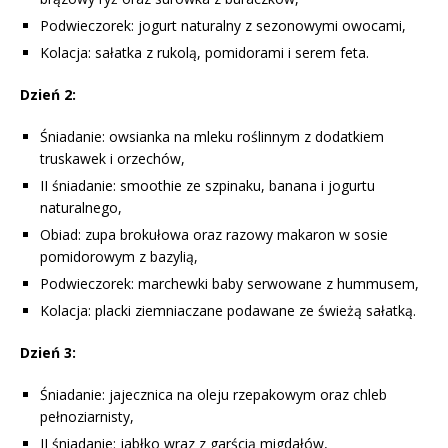
Podwieczorek: jogurt naturalny z sezonowymi owocami,
Kolacja: sałatka z rukolą, pomidorami i serem feta.
Dzień 2:
Śniadanie: owsianka na mleku roślinnym z dodatkiem
truskawek i orzechów,
II śniadanie: smoothie ze szpinaku, banana i jogurtu
naturalnego,
Obiad: zupa brokułowa oraz razowy makaron w sosie
pomidorowym z bazylią,
Podwieczorek: marchewki baby serwowane z hummusem,
Kolacja: placki ziemniaczane podawane ze świeżą sałatką.
Dzień 3:
Śniadanie: jajecznica na oleju rzepakowym oraz chleb
pełnoziarnisty,
II śniadanie: jabłko wraz z garścią migdałów,