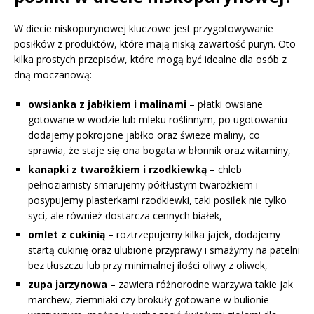
W diecie niskopurynowej kluczowe jest przygotowywanie
posiłków z produktów, które mają niską zawartość puryn. Oto
kilka prostych przepisów, które mogą być idealne dla osób z
dną moczanową:
owsianka z jabłkiem i malinami
– płatki owsiane
gotowane w wodzie lub mleku roślinnym, po ugotowaniu
dodajemy pokrojone jabłko oraz świeże maliny, co
sprawia, że staje się ona bogata w błonnik oraz witaminy,
kanapki z twarożkiem i rzodkiewką
– chleb
pełnoziarnisty smarujemy półtłustym twarożkiem i
posypujemy plasterkami rzodkiewki, taki posiłek nie tylko
syci, ale również dostarcza cennych białek,
omlet z cukinią
– roztrzepujemy kilka jajek, dodajemy
startą cukinię oraz ulubione przyprawy i smażymy na patelni
bez tłuszczu lub przy minimalnej ilości oliwy z oliwek,
zupa jarzynowa
– zawiera różnorodne warzywa takie jak
marchew, ziemniaki czy brokuły gotowane w bulionie