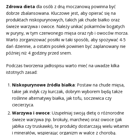
Zdrowa dieta
dla osób z dną moczanową powinna być
dobrze zbalansowana. Kluczowe jest, aby opierać się na
produktach niskopurynowych, takich jak chude białko oraz
świeże warzywa i owoce. Należy unikać pokarmów bogatych
w puryny, w tym czerwonego mięsa oraz ryb i owoców morza.
Warto zorganizować posiłki w taki sposób, aby spożywać 4-5
dań dziennie, a ostatni posiłek powinien być zaplanowany nie
później niż 4 godziny przed snem.
Podczas tworzenia jadłospisu warto mieć na uwadze kilka
istotnych zasad:
Niskopurynowe źródła białka
: Postaw na chude mięsa,
takie jak indyk czy kurczak, dobrym wyborem będą także
roślinne alternatywy białka, jak tofu, soczewica czy
ciecierzyca.
Warzywa i owoce
: Uzupełniaj swoją dietę o różnorodne
świeże warzywa (np. brokuły, marchew) oraz owoce (jak
jabłka czy truskawki), te produkty dostarczają wielu witamin
i minerałów, wspierając organizm w walce z chorobą.