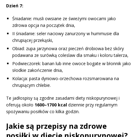
Dzień 7:
Śniadanie: musli owsiane ze świeżymi owocami jako
zdrowa opcja na początek dnia,
II śniadanie: seler naciowy zanurzony w hummusie dla
chrupiącej przekąski,
Obiad: zupa jarzynowa oraz pieczeń drobiowa bez skóry
podawana ze surówką coleslaw dla smaku i koloru talerza,
Podwieczorek: banan lub inne owoce bogate w błonnik jako
słodkie zakończenie dnia,
Kolacja: pasta dyniowo-orzechowa rozsmarowana na
chrupiącym chlebie.
Te jadłospisy są zgodne zasadami diety niskopurynowej i
oferują około
1600–1700 kcal
dziennie przy regularnym
spożywaniu posiłków co kilka godzin.
Jakie są przepisy na zdrowe
posiłki w diecie niskopurynowej?