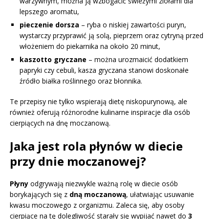
warzywnym, można ją wzbogacić świeżymi ziołami dla
lepszego aromatu,
pieczenie dorsza
– ryba o niskiej zawartości puryn,
wystarczy przyprawić ją solą, pieprzem oraz cytryną przed
włożeniem do piekarnika na około 20 minut,
kaszotto gryczane
– można urozmaicić dodatkiem
papryki czy cebuli, kasza gryczana stanowi doskonałe
źródło białka roślinnego oraz błonnika.
Te przepisy nie tylko wspierają dietę niskopurynową, ale
również oferują różnorodne kulinarne inspiracje dla osób
cierpiących na dnę moczanową.
Jaka jest rola płynów w diecie
przy dnie moczanowej?
Płyny
odgrywają niezwykle ważną rolę w diecie osób
borykających się z
dną moczanową
, ułatwiając usuwanie
kwasu moczowego z organizmu. Zaleca się, aby osoby
cierpiące na tę dolegliwość starały się wypijać nawet do
3