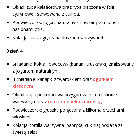
Obiad: zupa kalafiorowa oraz ryba pieczona w folii
cytrynowej, serwowana z quinoa,
Podwieczorek: jogurt naturalny zmieszany z miodem i
nasionami chia,
Kolacja: kasza gryczana duszona warzywami.
Dzień 4:
Śniadanie: koktajl owocowy (banan i truskawki) zmiksowany
z jogurtem naturalnym,
II śniadanie: kanapki z twarożkiem oraz
ogórkiem
kiszonym
,
Obiad: zupa pomidorowa przygotowana na bulionie
warzywnym oraz
makaron pełnoziarnisty
,
Podwieczorek: gruszka połączona z kilkoma orzechami
włoskimi,
Kolacja: tortilla warzywna (papryka, cukinia) podana ze
świeżą salsą.