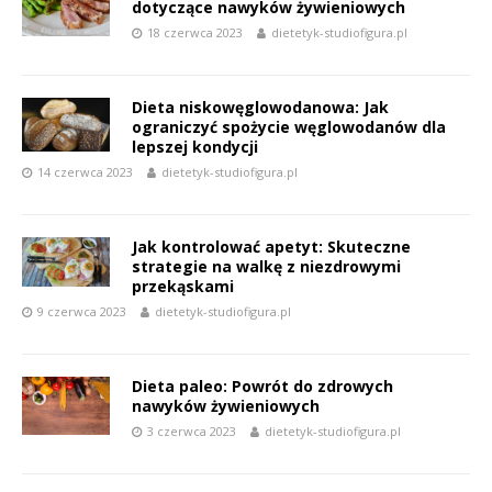
dotyczące nawyków żywieniowych
18 czerwca 2023
dietetyk-studiofigura.pl
Dieta niskowęglowodanowa: Jak
ograniczyć spożycie węglowodanów dla
lepszej kondycji
14 czerwca 2023
dietetyk-studiofigura.pl
Jak kontrolować apetyt: Skuteczne
strategie na walkę z niezdrowymi
przekąskami
9 czerwca 2023
dietetyk-studiofigura.pl
Dieta paleo: Powrót do zdrowych
nawyków żywieniowych
3 czerwca 2023
dietetyk-studiofigura.pl