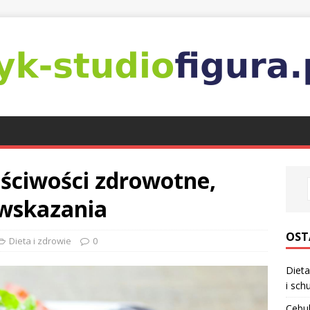
aściwości zdrowotne,
wwskazania
OST
Dieta i zdrowie
0
Dieta
i sch
Cebul