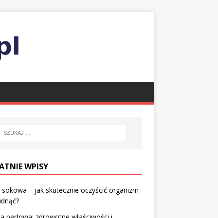
ATNIE WPISY
 sokowa – jak skutecznie oczyścić organizm
udnąć?
a perłowa: zdrowotne właściwości i