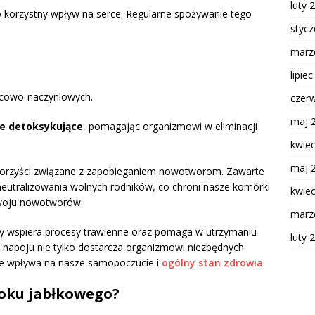
luty 
o korzystny wpływ na serce. Regularne spożywanie tego
styc
marz
lipie
ercowo-naczyniowych.
czer
maj 
ie detoksykujące
, pomagając organizmowi w eliminacji
kwie
maj 
korzyści związane z zapobieganiem nowotworom. Zawarte
eutralizowania wolnych rodników, co chroni nasze komórki
kwie
zwoju nowotworów.
marz
wy wspiera procesy trawienne oraz pomaga w utrzymaniu
luty 
o napoju nie tylko dostarcza organizmowi niezbędnych
ie wpływa na nasze samopoczucie i
ogólny stan zdrowia
.
 soku jabłkowego?