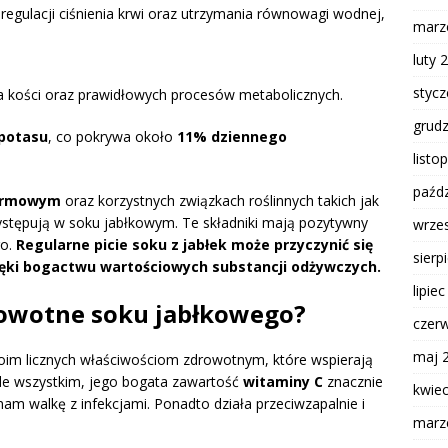
 regulacji ciśnienia krwi oraz utrzymania równowagi wodnej,
marz
luty 
styc
ia kości oraz prawidłowych procesów metabolicznych.
grud
potasu
, co pokrywa około
11% dziennego
listo
paźdz
karmowym
oraz korzystnych związkach roślinnych takich jak
ystępują w soku jabłkowym. Te składniki mają pozytywny
wrze
go.
Regularne picie soku z jabłek może przyczynić się
sierp
ęki bogactwu wartościowych substancji odżywczych.
lipie
drowotne soku jabłkowego?
czer
maj 
woim licznych właściwościom zdrowotnym, które wspierają
ede wszystkim, jego bogata zawartość
witaminy C
znacznie
kwie
m walkę z infekcjami. Ponadto działa przeciwzapalnie i
marz