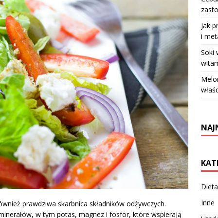
zasto
Jak p
i met
Soki
witam
Melo
właś
NAJ
KAT
Dieta
Inne
 również prawdziwa skarbnica składników odżywczych.
z minerałów, w tym potas, magnez i fosfor, które wspierają