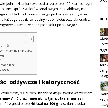
Urod
wie jedna szklanka soku dostarcza około 100 kcal, co czyni
 o linię. Oprócz walorów smakowych, sok jabłkowy ma
agania układu odpornościowego po korzystny wpływ na
DIE
la każdego będzie to idealny napój, zwłaszcza dla osób z
 zagrożenia niesie ze sobą picie soku jabłkowego?
właśc
Korze
yczność
kryje
wy – witaminy i minerały?
wego?
?
zdro
metabolizm?
kowego
Langs
to eg
ści odżywcze i kaloryczność
, który cieszy się dużym uznaniem dzięki swoim wartościom
Skarb
aminy A i C
oraz
minerały
, w tym
potas
,
magnez
i
Papry
czność wynosi około
46 kcal na 100 g
, a szklanka soku
nasz