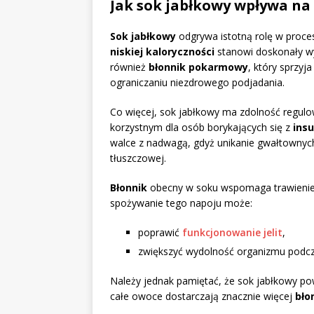
Jak sok jabłkowy wpływa na
Sok jabłkowy
odgrywa istotną rolę w proce
niskiej kaloryczności
stanowi doskonały wy
również
błonnik pokarmowy
, który sprzyj
ograniczaniu niezdrowego podjadania.
Co więcej, sok jabłkowy ma zdolność regul
korzystnym dla osób borykających się z
insu
walce z nadwagą, gdyż unikanie gwałtownych 
tłuszczowej.
Błonnik
obecny w soku wspomaga trawienie 
spożywanie tego napoju może:
poprawić
funkcjonowanie jelit
,
zwiększyć wydolność organizmu podcz
Należy jednak pamiętać, że sok jabłkowy po
całe owoce dostarczają znacznie więcej
bło