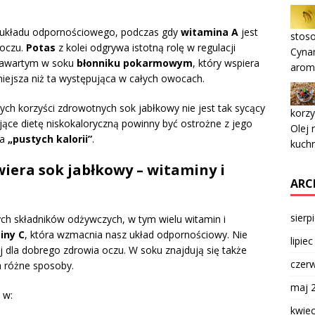
 układu odpornościowego, podczas gdy
witamina A
jest
stos
 oczu.
Potas
z kolei odgrywa istotną rolę w regulacji
Cyna
 zawartym w soku
błonniku pokarmowym
, który wspiera
aroma
niejsza niż ta występująca w całych owocach.
ch korzyści zdrowotnych sok jabłkowy nie jest tak sycący
korzy
ące dietę niskokaloryczną powinny być ostrożne z jego
Olej 
ia
„pustych kalorii”
.
kuchn
wiera sok jabłkowy – witaminy i
ARC
sierp
ch składników odżywczych, w tym wielu witamin i
iny C
, która wzmacnia nasz układ odpornościowy. Nie
lipie
j dla dobrego zdrowia oczu. W soku znajdują się także
czer
a różne sposoby.
maj 
 w:
kwie