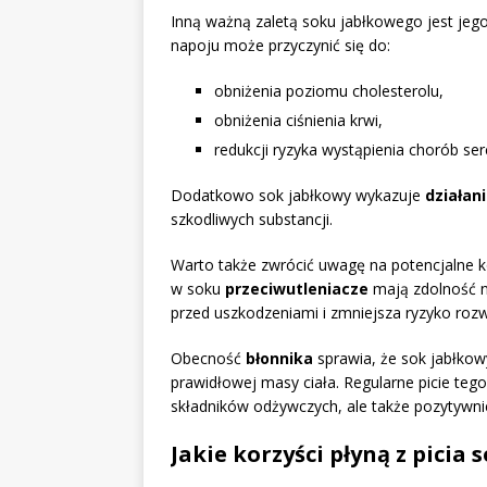
Inną ważną zaletą soku jabłkowego jest jeg
napoju może przyczynić się do:
obniżenia poziomu cholesterolu,
obniżenia ciśnienia krwi,
redukcji ryzyka wystąpienia chorób s
Dodatkowo sok jabłkowy wykazuje
działan
szkodliwych substancji.
Warto także zwrócić uwagę na potencjalne 
w soku
przeciwutleniacze
mają zdolność n
przed uszkodzeniami i zmniejsza ryzyko ro
Obecność
błonnika
sprawia, że sok jabłko
prawidłowej masy ciała. Regularne picie teg
składników odżywczych, ale także pozytywn
Jakie korzyści płyną z picia