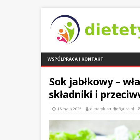
WSPÓŁPRACA I KONTAKT
Sok jabłkowy – wł
składniki i przeci
16 maja 2025
dietetyk-studiofigura.pl