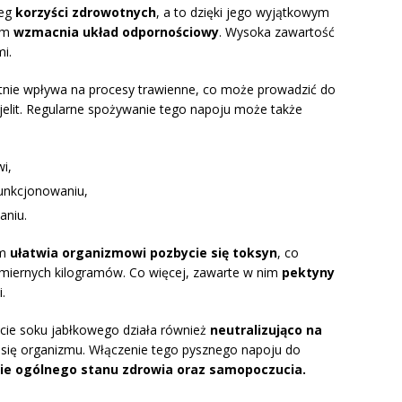
reg
korzyści zdrowotnych
, a to dzięki jego wyjątkowym
kim
wzmacnia układ odpornościowy
. Wysoka zawartość
i.
tnie wpływa na procesy trawienne, co może prowadzić do
jelit. Regularne spożywanie tego napoju może także
i,
funkcjonowaniu,
aniu.
ym
ułatwia organizmowi pozbycie się toksyn
, co
admiernych kilogramów. Co więcej, zawarte w nim
pektyny
.
cie soku jabłkowego działa również
neutralizująco na
a się organizmu. Włączenie tego pysznego napoju do
ie ogólnego stanu zdrowia oraz samopoczucia.