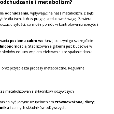
 odchudzanie i metabolizm?
sie
odchudzania
, wpływając na nasz metabolizm. Dzięki
bór dla tych, którzy pragną zredukować wagę. Zawiera
a uczuciu sytości, co może pomóc w kontrolowaniu apetytu i
owania
poziomu cukru we krwi
, co czyni go szczególnie
linoopornością
. Stabilizowanie glikemii jest kluczowe w
skoków insuliny wspiera efektywniejsze spalanie tkanki
oraz przyspiesza procesy metaboliczne. Regularne
as metabolizowania składników odżywczych.
winien być jedynie uzupełnieniem
zrównoważonej diety
;
nnika
i cennych składników odżywczych.