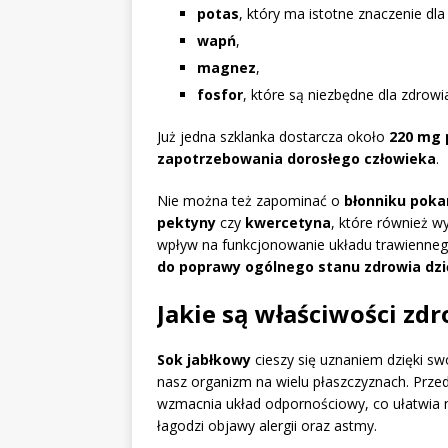
potas
, który ma istotne znaczenie dla
wapń
,
magnez
,
fosfor
, które są niezbędne dla zdrow
Już jedna szklanka dostarcza około
220 mg 
zapotrzebowania dorosłego człowieka
.
Nie można też zapominać o
błonniku po
pektyny
czy
kwercetyna
, które również w
wpływ na funkcjonowanie układu trawienne
do poprawy ogólnego stanu zdrowia dzi
Jakie są właściwości z
Sok jabłkowy
cieszy się uznaniem dzięki s
nasz organizm na wielu płaszczyznach. Prz
wzmacnia układ odpornościowy, co ułatwia na
łagodzi objawy alergii oraz astmy.