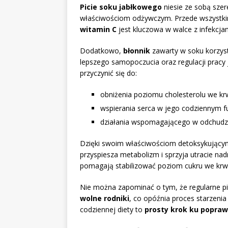
Picie soku jabłkowego
niesie ze sobą sze
właściwościom odżywczym. Przede wszyst
witamin C
jest kluczowa w walce z infekcjam
Dodatkowo,
błonnik
zawarty w soku korzys
lepszego samopoczucia oraz regulacji pracy 
przyczynić się do:
obniżenia poziomu cholesterolu we krw
wspierania serca w jego codziennym 
działania wspomagającego w odchudz
Dzięki swoim właściwościom detoksykując
przyspiesza metabolizm i sprzyja utracie n
pomagają stabilizować poziom cukru we krwi
Nie można zapominać o tym, że regularne pi
wolne rodniki
, co opóźnia proces starzeni
codziennej diety to
prosty krok ku popraw