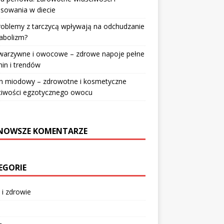
sowania w diecie
roblemy z tarczycą wpływają na odchudzanie
abolizm?
 warzywne i owocowe – zdrowe napoje pełne
in i trendów
n miodowy – zdrowotne i kosmetyczne
ciwości egzotycznego owocu
NOWSZE KOMENTARZE
EGORIE
 i zdrowie