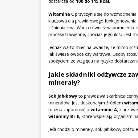
dostarcza od
100 do 115 kcal
.
Witamina C
przyczynia się do wzmocnienia
kluczowa dla prawidłowego funkcjonowania
ciśnienia krwi. Warto również wspomnieć o
procesy trawienne, chociaż jego ilość jest m
Jednak warto mieć na uwadze, że mimo liczny
jak świeże owoce czy warzywa. Osoby stosuj
spożyciem ze względu na ryzyko dostarczan
Jakie składniki odżywcze za
minerały?
Sok jabłkowy
to prawdziwa skarbnica cenny
minerałów. Jest doskonałym źródłem
witam
można zapomnieć o
witaminie A
, kluczowe
witaminy B i E
, które wspierają organizm n
Jeśli chodzi o minerały, sok jabłkowy obfituje