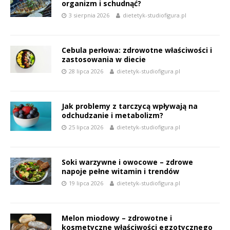
organizm i schudnąć?
3 sierpnia 2026
dietetyk-studiofigura.pl
Cebula perłowa: zdrowotne właściwości i
zastosowania w diecie
28 lipca 2026
dietetyk-studiofigura.pl
Jak problemy z tarczycą wpływają na
odchudzanie i metabolizm?
25 lipca 2026
dietetyk-studiofigura.pl
Soki warzywne i owocowe – zdrowe
napoje pełne witamin i trendów
19 lipca 2026
dietetyk-studiofigura.pl
Melon miodowy – zdrowotne i
kosmetyczne właściwości egzotycznego