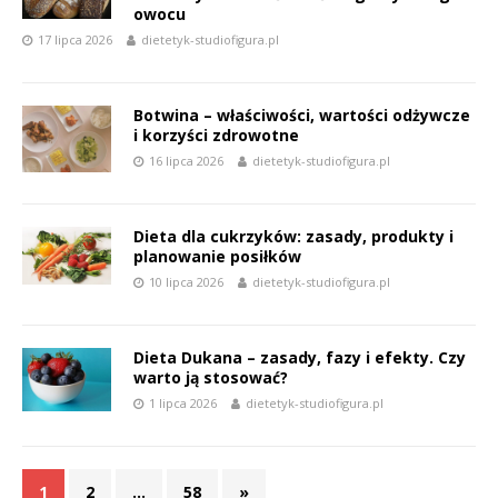
owocu
17 lipca 2026
dietetyk-studiofigura.pl
Botwina – właściwości, wartości odżywcze
i korzyści zdrowotne
16 lipca 2026
dietetyk-studiofigura.pl
Dieta dla cukrzyków: zasady, produkty i
planowanie posiłków
10 lipca 2026
dietetyk-studiofigura.pl
Dieta Dukana – zasady, fazy i efekty. Czy
warto ją stosować?
1 lipca 2026
dietetyk-studiofigura.pl
1
2
…
58
»