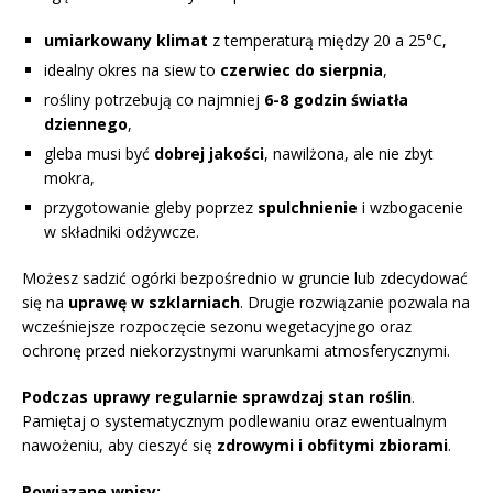
umiarkowany klimat
z temperaturą między 20 a 25°C,
idealny okres na siew to
czerwiec do sierpnia
,
rośliny potrzebują co najmniej
6-8 godzin światła
dziennego
,
gleba musi być
dobrej jakości
, nawilżona, ale nie zbyt
mokra,
przygotowanie gleby poprzez
spulchnienie
i wzbogacenie
w składniki odżywcze.
Możesz sadzić ogórki bezpośrednio w gruncie lub zdecydować
się na
uprawę w szklarniach
. Drugie rozwiązanie pozwala na
wcześniejsze rozpoczęcie sezonu wegetacyjnego oraz
ochronę przed niekorzystnymi warunkami atmosferycznymi.
Podczas uprawy regularnie sprawdzaj stan roślin
.
Pamiętaj o systematycznym podlewaniu oraz ewentualnym
nawożeniu, aby cieszyć się
zdrowymi i obfitymi zbiorami
.
Powiązane wpisy: