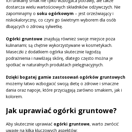
Ich unikalny smak nie tylko wzbogaca potrawy, ale także
dostarcza wielu wartościowych składników odżywczych. Nie
zapominajmy o
soku ogórkowym
– jest orzeźwiający i
niskokaloryczny, co czyni go świetnym wyborem dla osób
dbających o zdrową sylwetkę.
Ogórki gruntowe
znajdują również swoje miejsce poza
kulinariami; są chętnie wykorzystywane w kosmetykach.
Maseczki z dodatkiem ogórka skutecznie łagodzą
podrażnienia i nawilżają skórę, dlatego często można je
spotkać w naturalnych produktach pielęgnacyjnych.
Dzięki bogatej gamie zastosowań ogórków gruntowych
możemy łatwo wzbogacić swoją dietę o zdrowe i smaczne
dania oraz napoje, które przyciągają zarówno smakiem, jak i
kolorem.
Jak uprawiać ogórki gruntowe?
Aby skutecznie uprawiać
ogórki gruntowe
, warto zwrócić
uwagę na kilka kluczowych aspektów: