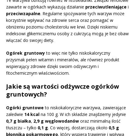
Te warzywa obfitują również w fitoskładniki. Związki fenolowe
zawarte w ogórkach wykazują działanie
przeciwutleniające
i
przeciwzapalne
. Regularne spożywanie tych warzyw może
korzystnie wpływać na zdrowie serca oraz pomagać w
obniżeniu poziomu cholesterolu we krwi. Dzięki niskiemu
indeksowi glikemicznemu osoby z cukrzycą mogą je bez obaw
włączać do swojej diety.
Ogórek gruntowy
to więc nie tylko niskokaloryczny
przysmak pełen witamin i minerałów, ale również produkt
wspierający zdrowie dzięki swoim odżywczym i
fitochemicznym właściwościom.
Jakie są wartości odżywcze ogórków
gruntowych?
Ogórki gruntowe
to niskokaloryczne warzywa, zawierające
zaledwie
14 kcal
na 100 g. W ich składzie znajdziemy jedynie
0,7 g białka
,
2,9 g węglowodanów
oraz minimalną ilość
tłuszczu – tylko
0,1 g
. Co więcej, dostarczają około
0,5 g
błonnika pokarmowego
, który wspiera trawienie i wpływa