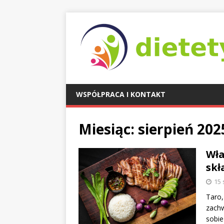
WSPÓŁPRACA I KONTAKT
Miesiąc:
sierpień 202
Wła
skł
15 
Taro,
zachw
sobie