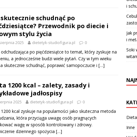
i sch
Cebul
 skutecznie schudnąć po
zasto
ćdziesiątce? Przewodnik po diecie i
owym stylu życia
Jak p
i met
sierpnia 2025
dietetyk-studiofigura.pl
0
Soki
 odchudzająca po pięćdziesiątce to temat, który zyskuje na
witam
eniu, a jednocześnie budzi wiele pytań. Czy w tym wieku
 skutecznie schudnąć, poprawić samopoczucie i
[…]
NAJ
ta 1200 kcal – zalety, zasady i
ykładowe jadłospisy
KAT
ierpnia 2025
dietetyk-studiofigura.pl
0
 1200 kcal zyskuje na popularności jako skuteczna metoda
Dieta
dzania, która przyciąga uwagę osób pragnących
kować wagę w sposób kontrolowany i zdrowy.
Inne
iczenie dziennego spożycia
[…]