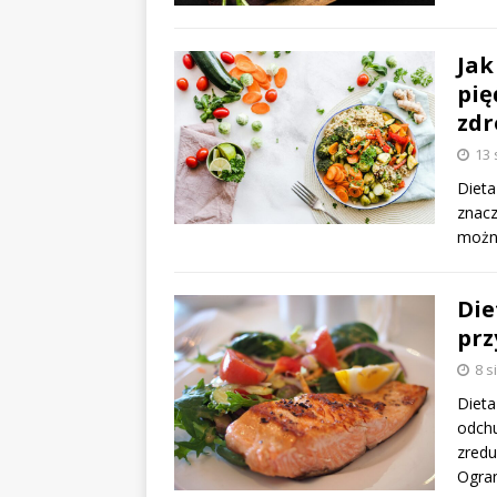
Jak
pię
zdr
13 
Dieta
znacz
można
Die
prz
8 s
Dieta
odchu
zredu
Ogran