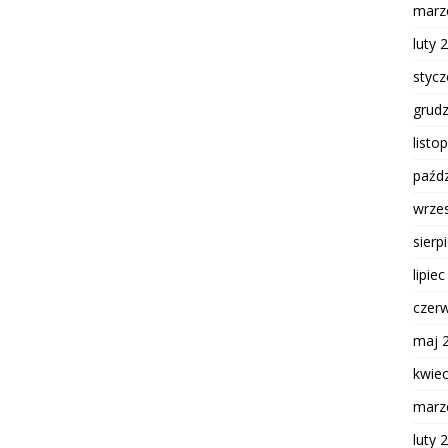
marz
luty 
styc
grud
listo
paźdz
wrze
sierp
lipie
czer
maj 
kwie
marz
luty 