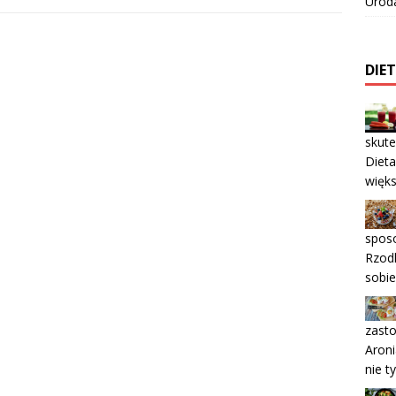
Urod
DIE
skute
Diet
więk
sposo
Rzodk
sobie
zasto
Aroni
nie t