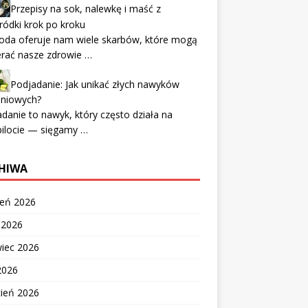
Przepisy na sok, nalewkę i maść z
ódki krok po kroku
oda oferuje nam wiele skarbów, które mogą
erać nasze zdrowie …
Podjadanie: Jak unikać złych nawyków
eniowych?
danie to nawyk, który często działa na
pilocie — sięgamy …
HIWA
ień 2026
c 2026
wiec 2026
2026
cień 2026