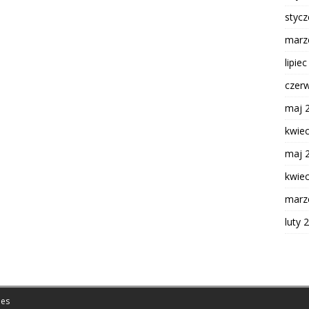
styc
marz
lipie
czer
maj 
kwie
maj 
kwie
marz
luty 
es