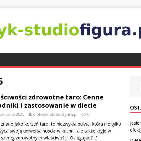
5
ściwości zdrowotne taro: Cenne
adniki i zastosowanie w diecie
OST
sierpnia 2025
dietetyk-studiofigura.pl
0
Jesie
 znane jako korzeń taro, to niezwykła bulwa, która nie tylko
efekt
yca swoją uniwersalnością w kuchni, ale także kryje w
 szereg zdrowotnych właściwości. Osiągając
[…]
Dieta