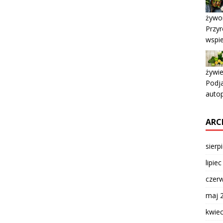
żywor
Przyr
wspi
żywi
Podja
auto
ARC
sierp
lipie
czer
maj 
kwie