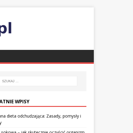
ATNIE WPISY
nna dieta odchudzająca: Zasady, pomysły i
y
 sokowa – jak skutecznie oczyścić organizm