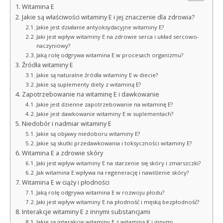
Witamina E
Jakie są właściwości witaminy E i jej znaczenie dla zdrowia?
Jakie jest działanie antyoksydacyjne witaminy E?
Jaki jest wpływ witaminy E na zdrowie serca i układ sercowo-
naczyniowy?
Jaką rolę odgrywa witamina E w procesach organizmu?
Źródła witaminy E
Jakie są naturalne źródła witaminy E w diecie?
Jakie są suplementy diety z witaminą E?
Zapotrzebowanie na witaminę E i dawkowanie
Jakie jest dzienne zapotrzebowanie na witaminę E?
Jakie jest dawkowanie witaminy E w suplementach?
Niedobór i nadmiar witaminy E
Jakie są objawy niedoboru witaminy E?
Jakie są skutki przedawkowania i toksyczności witaminy E?
Witamina E a zdrowie skóry
Jaki jest wpływ witaminy E na starzenie się skóry i zmarszczki?
Jak witamina E wpływa na regenerację i nawilżenie skóry?
Witamina E w ciąży i płodności
Jaką rolę odgrywa witamina E w rozwoju płodu?
Jaki jest wpływ witaminy E na płodność i męską bezpłodność?
Interakcje witaminy E z innymi substancjami
Jakie są interakcje witaminy E z witaminą K i innymi