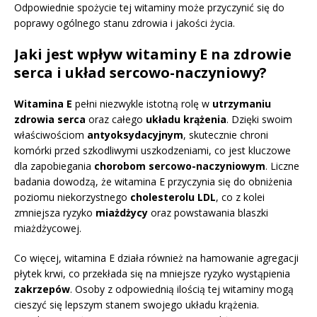
Odpowiednie spożycie tej witaminy może przyczynić się do
poprawy ogólnego stanu zdrowia i jakości życia.
Jaki jest wpływ witaminy E na zdrowie
serca i układ sercowo-naczyniowy?
Witamina E
pełni niezwykle istotną rolę w
utrzymaniu
zdrowia serca
oraz całego
układu krążenia
. Dzięki swoim
właściwościom
antyoksydacyjnym
, skutecznie chroni
komórki przed szkodliwymi uszkodzeniami, co jest kluczowe
dla zapobiegania
chorobom sercowo-naczyniowym
. Liczne
badania dowodzą, że witamina E przyczynia się do obniżenia
poziomu niekorzystnego
cholesterolu LDL
, co z kolei
zmniejsza ryzyko
miażdżycy
oraz powstawania blaszki
miażdżycowej.
Co więcej, witamina E działa również na hamowanie agregacji
płytek krwi, co przekłada się na mniejsze ryzyko wystąpienia
zakrzepów
. Osoby z odpowiednią ilością tej witaminy mogą
cieszyć się lepszym stanem swojego układu krążenia.