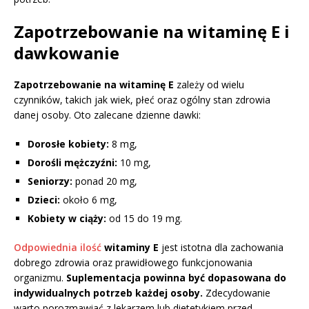
Zapotrzebowanie na witaminę E i
dawkowanie
Zapotrzebowanie na witaminę E
zależy od wielu
czynników, takich jak wiek, płeć oraz ogólny stan zdrowia
danej osoby. Oto zalecane dzienne dawki:
Dorosłe kobiety:
8 mg,
Dorośli mężczyźni:
10 mg,
Seniorzy:
ponad 20 mg,
Dzieci:
około 6 mg,
Kobiety w ciąży:
od 15 do 19 mg.
Odpowiednia ilość
witaminy E
jest istotna dla zachowania
dobrego zdrowia oraz prawidłowego funkcjonowania
organizmu.
Suplementacja powinna być dopasowana do
indywidualnych potrzeb każdej osoby.
Zdecydowanie
warto porozmawiać z lekarzem lub dietetykiem przed