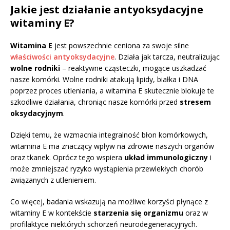
Jakie jest działanie antyoksydacyjne
witaminy E?
Witamina E
jest powszechnie ceniona za swoje silne
właściwości antyoksydacyjne
. Działa jak tarcza, neutralizując
wolne rodniki
– reaktywne cząsteczki, mogące uszkadzać
nasze komórki. Wolne rodniki atakują lipidy, białka i DNA
poprzez proces utleniania, a witamina E skutecznie blokuje te
szkodliwe działania, chroniąc nasze komórki przed
stresem
oksydacyjnym
.
Dzięki temu, że wzmacnia integralność błon komórkowych,
witamina E ma znaczący wpływ na zdrowie naszych organów
oraz tkanek. Oprócz tego wspiera
układ immunologiczny
i
może zmniejszać ryzyko wystąpienia przewlekłych chorób
związanych z utlenieniem.
Co więcej, badania wskazują na możliwe korzyści płynące z
witaminy E w kontekście
starzenia się organizmu
oraz w
profilaktyce niektórych schorzeń neurodegeneracyjnych.