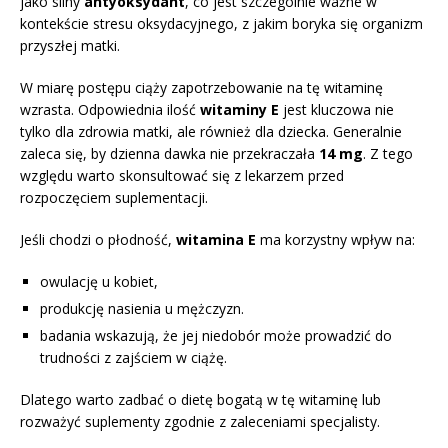
jako silny
antyoksydant
, co jest szczególnie ważne w
kontekście stresu oksydacyjnego, z jakim boryka się organizm
przyszłej matki.
W miarę postępu ciąży zapotrzebowanie na tę witaminę
wzrasta. Odpowiednia ilość
witaminy E
jest kluczowa nie
tylko dla zdrowia matki, ale również dla dziecka. Generalnie
zaleca się, by dzienna dawka nie przekraczała
14 mg
. Z tego
względu warto skonsultować się z lekarzem przed
rozpoczęciem suplementacji.
Jeśli chodzi o płodność,
witamina E
ma korzystny wpływ na:
owulację u kobiet,
produkcję nasienia u mężczyzn.
badania wskazują, że jej niedobór może prowadzić do
trudności z zajściem w ciążę.
Dlatego warto zadbać o dietę bogatą w tę witaminę lub
rozważyć suplementy zgodnie z zaleceniami specjalisty.