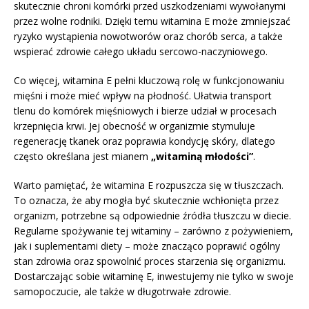
skutecznie chroni komórki przed uszkodzeniami wywołanymi
przez wolne rodniki. Dzięki temu witamina E może zmniejszać
ryzyko wystąpienia nowotworów oraz chorób serca, a także
wspierać zdrowie całego układu sercowo-naczyniowego.
Co więcej, witamina E pełni kluczową rolę w funkcjonowaniu
mięśni i może mieć wpływ na płodność. Ułatwia transport
tlenu do komórek mięśniowych i bierze udział w procesach
krzepnięcia krwi. Jej obecność w organizmie stymuluje
regenerację tkanek oraz poprawia kondycję skóry, dlatego
często określana jest mianem
„witaminą młodości”
.
Warto pamiętać, że witamina E rozpuszcza się w tłuszczach.
To oznacza, że aby mogła być skutecznie wchłonięta przez
organizm, potrzebne są odpowiednie źródła tłuszczu w diecie.
Regularne spożywanie tej witaminy – zarówno z pożywieniem,
jak i suplementami diety – może znacząco poprawić ogólny
stan zdrowia oraz spowolnić proces starzenia się organizmu.
Dostarczając sobie witaminę E, inwestujemy nie tylko w swoje
samopoczucie, ale także w długotrwałe zdrowie.