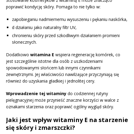
Stosowanie kosmetyków z witaminą E może znacząco
poprawić kondycję skóry. Pomaga to nie tylko w:
zapobieganiu nadmiernemu wysuszeniu i pękaniu naskórka,
d działaniu jako naturalny filtr UV,
chronieniu skóry przed szkodliwym działaniem promieni
słonecznych.
Dodatkowo
witamina E
wspiera regenerację komórek, co
jest szczególnie istotne dla osób z uszkodzeniami
spowodowanymi słońcem lub innymi czynnikami
zewnętrznymi. Jej właściwości nawilżające przyczyniają się
również do uzyskania gładkiej i jednolitej cery.
Wprowadzenie tej witaminy
do codziennej rutyny
pielęgnacyjnej może przynieść znaczne korzyści w walce z
oznakami starzenia oraz poprawić ogólny wygląd skóry.
Jaki jest wpływ witaminy E na starzenie
się skóry i zmarszczki?