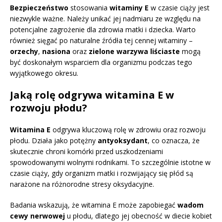
Bezpieczeństwo
stosowania
witaminy E
w czasie ciąży jest
niezwykle ważne. Należy unikać jej nadmiaru ze względu na
potencjalne zagrożenie dla zdrowia matki i dziecka. Warto
również sięgać po naturalne źródła tej cennej witaminy –
orzechy
,
nasiona
oraz
zielone warzywa liściaste
mogą
być doskonałym wsparciem dla organizmu podczas tego
wyjątkowego okresu.
Jaką rolę odgrywa witamina E w
rozwoju płodu?
Witamina E
odgrywa kluczową rolę w zdrowiu oraz rozwoju
płodu. Działa jako potężny
antyoksydant
, co oznacza, że
skutecznie chroni komórki przed uszkodzeniami
spowodowanymi wolnymi rodnikami. To szczególnie istotne w
czasie ciąży, gdy organizm matki i rozwijający się płód są
narażone na różnorodne stresy oksydacyjne.
Badania wskazują, że witamina E może zapobiegać
wadom
cewy nerwowej
u płodu, dlatego jej obecność w diecie kobiet