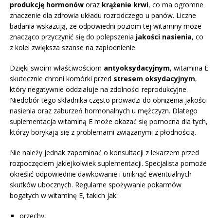
produkcję hormonów
oraz
krążenie krwi
, co ma ogromne
znaczenie dla zdrowia układu rozrodczego u panów. Liczne
badania wskazują, że odpowiedni poziom tej witaminy może
znacząco przyczynić się do polepszenia
jakości nasienia
, co
z kolei zwiększa szanse na zapłodnienie.
Dzięki swoim właściwościom
antyoksydacyjnym
, witamina E
skutecznie chroni komórki przed
stresem oksydacyjnym
,
który negatywnie oddziałuje na zdolności reprodukcyjne.
Niedobór tego składnika często prowadzi do obniżenia jakości
nasienia oraz zaburzeń hormonalnych u mężczyzn. Dlatego
suplementacja witaminą E może okazać się pomocna dla tych,
którzy borykają się z problemami związanymi z płodnością.
Nie należy jednak zapominać o konsultacji z lekarzem przed
rozpoczęciem jakiejkolwiek suplementacji. Specjalista pomoże
określić odpowiednie dawkowanie i uniknąć ewentualnych
skutków ubocznych. Regularne spożywanie pokarmów
bogatych w witaminę E, takich jak:
orzechy,