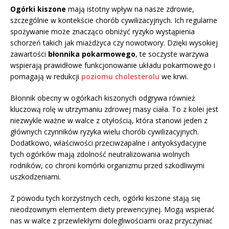
Ogórki kiszone
mają istotny wpływ na nasze zdrowie,
szczególnie w kontekście chorób cywilizacyjnych. Ich regularne
spożywanie może znacząco obniżyć ryzyko wystąpienia
schorzeń takich jak miażdżyca czy nowotwory. Dzięki wysokiej
zawartości
błonnika pokarmowego
, te soczyste warzywa
wspierają prawidłowe funkcjonowanie układu pokarmowego i
pomagają w redukcji
poziomu cholesterolu
we krwi.
Błonnik obecny w ogórkach kiszonych odgrywa również
kluczową rolę w utrzymaniu zdrowej masy ciała. To z kolei jest
niezwykle ważne w walce z otyłością, która stanowi jeden z
głównych czynników ryzyka wielu chorób cywilizacyjnych.
Dodatkowo, właściwości przeciwzapalne i antyoksydacyjne
tych ogórków mają zdolność neutralizowania wolnych
rodników, co chroni komórki organizmu przed szkodliwymi
uszkodzeniami.
Z powodu tych korzystnych cech, ogórki kiszone stają się
nieodzownym elementem diety prewencyjnej. Mogą wspierać
nas w walce z przewlekłymi dolegliwościami oraz przyczyniać