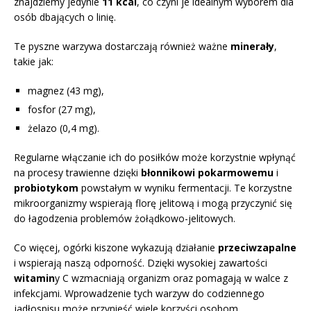
znajdziemy jedynie
11 kcal
, co czyni je idealnym wyborem dla
osób dbających o linię.
Te pyszne warzywa dostarczają również ważne
minerały
,
takie jak:
magnez (43 mg),
fosfor (27 mg),
żelazo (0,4 mg).
Regularne włączanie ich do posiłków może korzystnie wpłynąć
na procesy trawienne dzięki
błonnikowi pokarmowemu
i
probiotykom
powstałym w wyniku fermentacji. Te korzystne
mikroorganizmy wspierają florę jelitową i mogą przyczynić się
do łagodzenia problemów żołądkowo-jelitowych.
Co więcej, ogórki kiszone wykazują działanie
przeciwzapalne
i wspierają naszą odporność. Dzięki wysokiej zawartości
witamin
y C wzmacniają organizm oraz pomagają w walce z
infekcjami. Wprowadzenie tych warzyw do codziennego
jadłospisu może przynieść wiele korzyści osobom