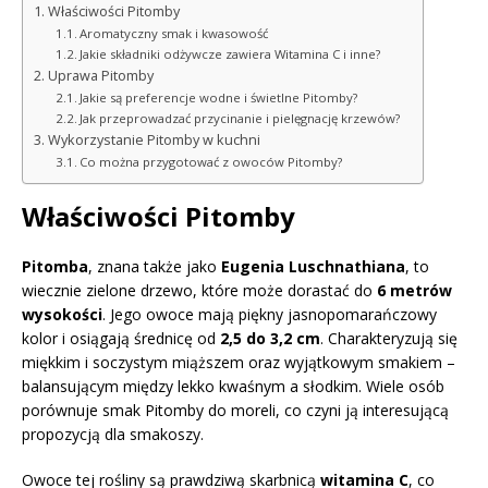
Właściwości Pitomby
Aromatyczny smak i kwasowość
Jakie składniki odżywcze zawiera Witamina C i inne?
Uprawa Pitomby
Jakie są preferencje wodne i świetlne Pitomby?
Jak przeprowadzać przycinanie i pielęgnację krzewów?
Wykorzystanie Pitomby w kuchni
Co można przygotować z owoców Pitomby?
Właściwości Pitomby
Pitomba
, znana także jako
Eugenia Luschnathiana
, to
wiecznie zielone drzewo, które może dorastać do
6 metrów
wysokości
. Jego owoce mają piękny jasnopomarańczowy
kolor i osiągają średnicę od
2,5 do 3,2 cm
. Charakteryzują się
miękkim i soczystym miąższem oraz wyjątkowym smakiem –
balansującym między lekko kwaśnym a słodkim. Wiele osób
porównuje smak Pitomby do moreli, co czyni ją interesującą
propozycją dla smakoszy.
Owoce tej rośliny są prawdziwą skarbnicą
witamina C
, co