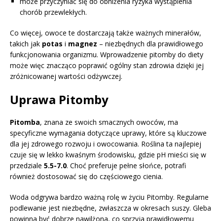
może przyczyniać się do obniżenia ryzyka wystąpienia
chorób przewlekłych.
Co więcej, owoce te dostarczają także ważnych minerałów,
takich jak
potas
i
magnez
– niezbędnych dla prawidłowego
funkcjonowania organizmu. Wprowadzenie pitomby do diety
może więc znacząco poprawić ogólny stan zdrowia dzięki jej
zróżnicowanej wartości odżywczej.
Uprawa Pitomby
Pitomba
, znana ze swoich smacznych owoców, ma
specyficzne wymagania dotyczące uprawy, które są kluczowe
dla jej zdrowego rozwoju i owocowania. Roślina ta najlepiej
czuje się w lekko kwaśnym środowisku, gdzie pH mieści się w
przedziale
5.5-7.0
. Choć preferuje pełne słońce, potrafi
również dostosować się do częściowego cienia.
Woda odgrywa bardzo ważną rolę w życiu Pitomby. Regularne
podlewanie jest niezbędne, zwłaszcza w okresach suszy. Gleba
powinna być dobrze nawilżona, co sprzyja prawidłowemu