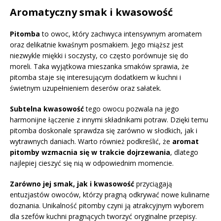
Aromatyczny smak i kwasowość
Pitomba
to owoc, który zachwyca intensywnym aromatem
oraz delikatnie kwaśnym posmakiem. Jego miąższ jest
niezwykle miękki i soczysty, co często porównuje się do
moreli. Taka wyjątkowa mieszanka smaków sprawia, że
pitomba staje się interesującym dodatkiem w kuchni i
świetnym uzupełnieniem deserów oraz sałatek.
Subtelna kwasowość
tego owocu pozwala na jego
harmonijne łączenie z innymi składnikami potraw. Dzięki temu
pitomba doskonale sprawdza się zarówno w słodkich, jak i
wytrawnych daniach. Warto również podkreślić, że
aromat
pitomby wzmacnia się w trakcie dojrzewania
, dlatego
najlepiej cieszyć się nią w odpowiednim momencie.
Zarówno jej smak, jak i kwasowość
przyciągają
entuzjastów owoców, którzy pragną odkrywać nowe kulinarne
doznania. Unikalność pitomby czyni ją atrakcyjnym wyborem
dla szefów kuchni pragnących tworzyć oryginalne przepisy.