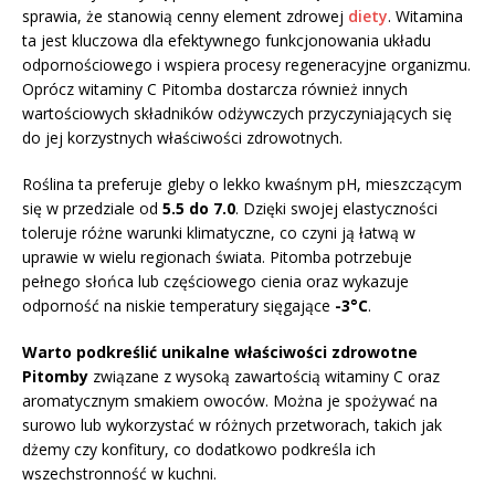
sprawia, że stanowią cenny element zdrowej
diety
. Witamina
ta jest kluczowa dla efektywnego funkcjonowania układu
odpornościowego i wspiera procesy regeneracyjne organizmu.
Oprócz witaminy C Pitomba dostarcza również innych
wartościowych składników odżywczych przyczyniających się
do jej korzystnych właściwości zdrowotnych.
Roślina ta preferuje gleby o lekko kwaśnym pH, mieszczącym
się w przedziale od
5.5 do 7.0
. Dzięki swojej elastyczności
toleruje różne warunki klimatyczne, co czyni ją łatwą w
uprawie w wielu regionach świata. Pitomba potrzebuje
pełnego słońca lub częściowego cienia oraz wykazuje
odporność na niskie temperatury sięgające
-3°C
.
Warto podkreślić unikalne właściwości zdrowotne
Pitomby
związane z wysoką zawartością witaminy C oraz
aromatycznym smakiem owoców. Można je spożywać na
surowo lub wykorzystać w różnych przetworach, takich jak
dżemy czy konfitury, co dodatkowo podkreśla ich
wszechstronność w kuchni.