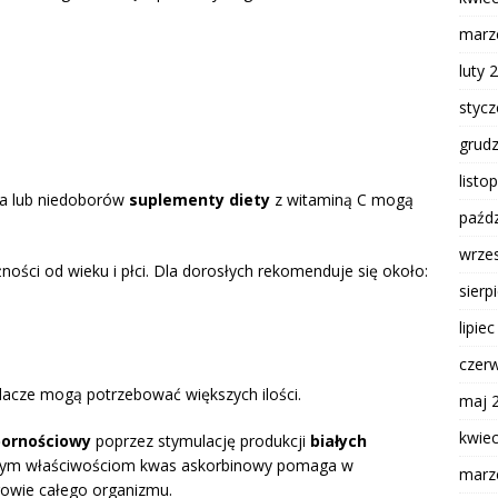
marz
luty 
styc
grud
listo
a lub niedoborów
suplementy diety
z witaminą C mogą
paźdz
wrze
ności od wieku i płci. Dla dorosłych rekomenduje się około:
sierp
lipie
czer
lacze mogą potrzebować większych ilości.
maj 
kwie
pornościowy
poprzez stymulację produkcji
białych
ki tym właściwościom kwas askorbinowy pomaga w
marz
rowie całego organizmu.