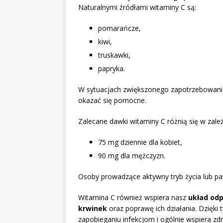
Naturalnymi źródłami witaminy C są:
pomarańcze,
kiwi,
truskawki,
papryka.
W sytuacjach zwiększonego zapotrzebowani
okazać się pomocne.
Zalecane dawki witaminy C różnią się w zależ
75 mg dziennie dla kobiet,
90 mg dla mężczyzn.
Osoby prowadzące aktywny tryb życia lub pa
Witamina C również wspiera nasz
układ od
krwinek
oraz poprawę ich działania. Dzię
zapobieganiu infekcjom i ogólnie wspiera zd