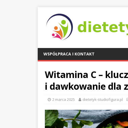
WSPÓŁPRACA I KONTAKT
Witamina C – klucz
i dawkowanie dla 
2 marca 2025
dietetyk-studiofigura.pl