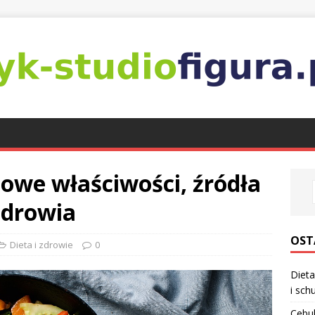
owe właściwości, źródła
zdrowia
OST
Dieta i zdrowie
0
Dieta
i sch
Cebul