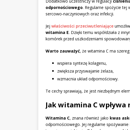
Dodatkowo uczestniczy w regulacji
ciśnieni
odpornościowego
. Regularne spożycie tej
sercowo-naczyniowych oraz infekcji.
Jej
właściwości przeciwutleniające
umożliwi
witamina E
. Dzięki temu współdziała z in
komórek przed uszkodzeniami spowodowany
Warto zauważyć
, że witamina C ma szereg
wspiera syntezę kolagenu,
zwiększa przyswajanie żelaza,
wzmacnia układ odpornościowy.
Te cechy sprawiają, że jest niezbędnym ele
Jak witamina C wpływa 
Witamina C
, znana również jako
kwas ask
odpornościowego. Jej regularne spożywanie 