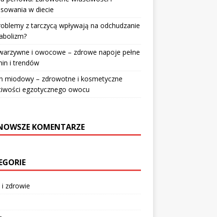
sowania w diecie
roblemy z tarczycą wpływają na odchudzanie
abolizm?
 warzywne i owocowe – zdrowe napoje pełne
in i trendów
n miodowy – zdrowotne i kosmetyczne
ciwości egzotycznego owocu
NOWSZE KOMENTARZE
EGORIE
 i zdrowie