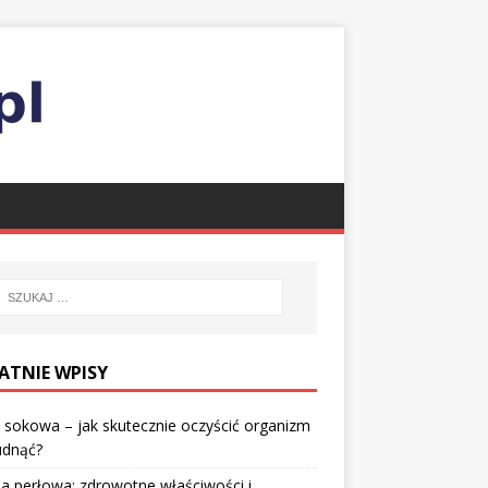
ATNIE WPISY
 sokowa – jak skutecznie oczyścić organizm
udnąć?
a perłowa: zdrowotne właściwości i