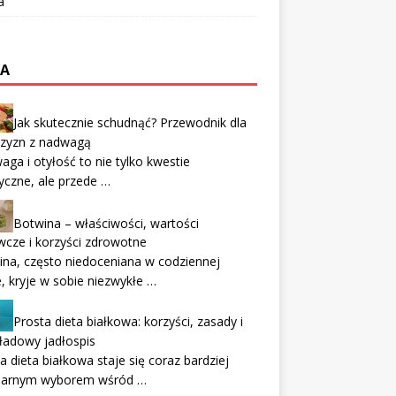
a
TA
Jak skutecznie schudnąć? Przewodnik dla
zyzn z nadwagą
ga i otyłość to nie tylko kwestie
yczne, ale przede …
Botwina – właściwości, wartości
cze i korzyści zdrowotne
na, często niedoceniana w codziennej
e, kryje w sobie niezwykłe …
Prosta dieta białkowa: korzyści, zasady i
ładowy jadłospis
a dieta białkowa staje się coraz bardziej
larnym wyborem wśród …