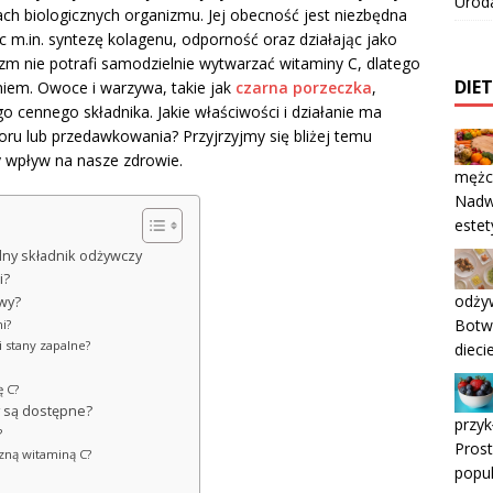
Urod
ch biologicznych organizmu. Jej obecność jest niezbędna
 m.in. syntezę kolagenu, odporność oraz działając jako
izm nie potrafi samodzielnie wytwarzać witaminy C, dlatego
DIE
niem. Owoce i warzywa, takie jak
czarna porzeczka
,
o cennego składnika. Jakie właściwości i działanie ma
boru lub przedawkowania? Przyjrzyjmy się bliżej temu
y wpływ na nasze zdrowie.
mężc
Nadwa
estet
dny składnik odżywczy
i?
odżyw
wy?
Botwi
i?
i stany zapalne?
dieci
ę C?
y są dostępne?
przyk
?
Prost
czną witaminą C?
popu