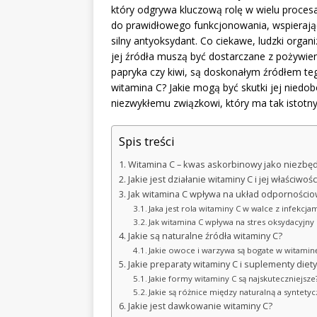
który odgrywa kluczową rolę w wielu procesa
do prawidłowego funkcjonowania, wspierając
silny antyoksydant. Co ciekawe, ludzki organ
jej źródła muszą być dostarczane z pożywie
papryka czy kiwi, są doskonałym źródłem teg
witamina C? Jakie mogą być skutki jej niedo
niezwykłemu związkowi, który ma tak istotn
Spis treści
Witamina C – kwas askorbinowy jako niezbę
Jakie jest działanie witaminy C i jej właściwośc
Jak witamina C wpływa na układ odpornościo
Jaka jest rola witaminy C w walce z infekcjam
Jak witamina C wpływa na stres oksydacyjny 
Jakie są naturalne źródła witaminy C?
Jakie owoce i warzywa są bogate w witamin
Jakie preparaty witaminy C i suplementy diet
Jakie formy witaminy C są najskuteczniejsze
Jakie są różnice między naturalną a syntety
Jakie jest dawkowanie witaminy C?