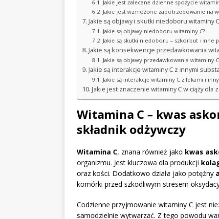
Jakie jest zalecane dzienne spożycie witami
Jakie jest wzmożone zapotrzebowanie na w
Jakie są objawy i skutki niedoboru witaminy 
Jakie są objawy niedoboru witaminy C?
Jakie są skutki niedoboru – szkorbut i inn
Jakie są konsekwencje przedawkowania wit
Jakie są objawy przedawkowania witaminy C
Jakie są interakcje witaminy C z innymi subst
Jakie są interakcje witaminy C z lekami i i
Jakie jest znaczenie witaminy C w ciąży dla 
Witamina C – kwas asko
składnik odżywczy
Witamina C
, znana również jako
kwas ask
organizmu. Jest kluczowa dla produkcji
kola
oraz kości. Dodatkowo działa jako potężny
komórki przed szkodliwym stresem oksydac
Codzienne przyjmowanie witaminy C jest niez
samodzielnie wytwarzać. Z tego powodu wart