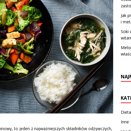
zasto
Jak p
i met
Soki
witam
Melo
właś
NAJ
KAT
Dieta
Inne
inowy, to jeden z najważniejszych składników odżywczych,