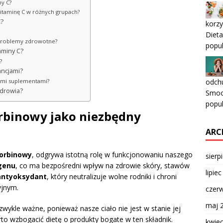
ny C?
itaminę C w różnych grupach?
C?
korzy
Diet
e problemy zdrowotne?
popul
aminy C?
?
ancjami?
odchu
nnymi suplementami?
zdrowia?
Smoot
popul
rbinowy jako niezbędny
ARC
orbinowy
, odgrywa istotną rolę w funkcjonowaniu naszego
sierp
genu
, co ma bezpośredni wpływ na zdrowie skóry, stawów
lipie
antyoksydant
, który neutralizuje wolne rodniki i chroni
yjnym.
czer
maj 
wykle ważne, ponieważ nasze ciało nie jest w stanie jej
o wzbogacić dietę o produkty bogate w ten składnik.
kwie