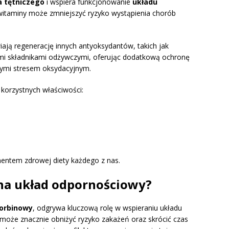
a tętniczego
i wspiera funkcjonowanie
układu
 witaminy może zmniejszyć ryzyko wystąpienia chorób
ają regenerację innych antyoksydantów, takich jak
nymi składnikami odżywczymi, oferując dodatkową ochronę
mi stresem oksydacyjnym.
 korzystnych właściwości:
mentem zdrowej diety każdego z nas.
na układ odpornościowy?
orbinowy
, odgrywa kluczową rolę w wspieraniu układu
może znacznie obniżyć ryzyko zakażeń oraz skrócić czas