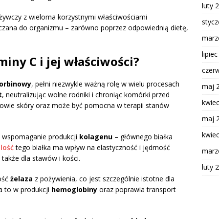
luty 
dżywczy z wieloma korzystnymi właściwościami
styc
rczana do organizmu – zarówno poprzez odpowiednią dietę,
marz
lipie
miny C i jej właściwości?
czer
orbinowy
, pełni niezwykle ważną rolę w wielu procesach
maj 
t
, neutralizując wolne rodniki i chroniąc komórki przed
kwie
owie skóry oraz może być pomocna w terapii stanów
maj 
kwie
st wspomaganie produkcji
kolagenu
– głównego białka
lość
tego białka ma wpływ na elastyczność i jędrność
marz
e także dla stawów i kości.
luty 
ność
żelaza
z pożywienia, co jest szczególnie istotne dla
 to w produkcji
hemoglobiny
oraz poprawia transport