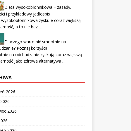
Dieta wysokobłonnikowa – zasady,
ści i przykładowy jadłospis
a wysokobłonnikowa zyskuje coraz większą
arność, a to nie bez …
Dlaczego warto pić smoothie na
dzanie? Poznaj korzyści!
hie na odchudzanie zyskują coraz większą
arność jako zdrowa alternatywa …
HIWA
ień 2026
c 2026
wiec 2026
2026
cień 2026