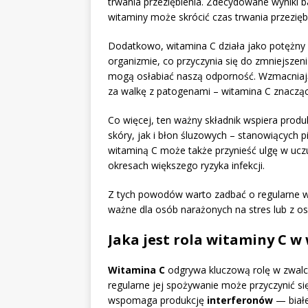
trwania przeziębienia. Zdecydowane wyniki b
witaminy może skrócić czas trwania przezięb
Dodatkowo, witamina C działa jako potężny
organizmie, co przyczynia się do zmniejszen
mogą osłabiać naszą odporność. Wzmacniając
za walkę z patogenami – witamina C znacz
Co więcej, ten ważny składnik wspiera prod
skóry, jak i błon śluzowych – stanowiących 
witaminą C może także przynieść ulgę w uczu
okresach większego ryzyka infekcji.
Z tych powodów warto zadbać o regularne włą
ważne dla osób narażonych na stres lub z 
Jaka jest rola witaminy C w 
Witamina C
odgrywa kluczową rolę w zwalcza
regularne jej spożywanie może przyczynić si
wspomaga produkcję
interferonów
— białe