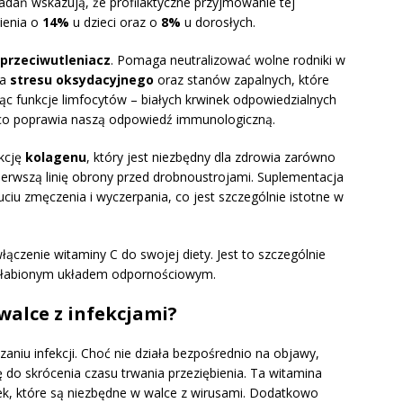
adań wskazują, że profilaktyczne przyjmowanie tej
ienia o
14%
u dzieci oraz o
8%
u dorosłych.
przeciwutleniacz
. Pomaga neutralizować wolne rodniki w
ia
stresu oksydacyjnego
oraz stanów zapalnych, które
 funkcje limfocytów – białych krwinek odpowiedzialnych
ąco poprawia naszą odpowiedź immunologiczną.
ukcję
kolagenu
, który jest niezbędny dla zdrowia zarówno
pierwszą linię obrony przed drobnoustrojami. Suplementacja
ciu zmęczenia i wyczerpania, co jest szczególnie istotne w
czenie witaminy C do swojej diety. Jest to szczególnie
osłabionym układem odpornościowym.
walce z infekcjami?
niu infekcji. Choć nie działa bezpośrednio na objawy,
ę do skrócenia czasu trwania przeziębienia. Ta witamina
k, które są niezbędne w walce z wirusami. Dodatkowo