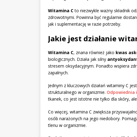
Witamina C
to niezwykle ważny składnik o
zdrowotnymi. Powinna być regularnie dosta
jak i suplementację w razie potrzeby.
Jakie jest działanie wita
Witamina C
, znana również jako
kwas ask
biologicznych. Działa jak silny
antyoksydan
stresem oksydacyjnym. Ponadto wspiera zdr
zapalnych.
Jednym z kluczowych działań witaminy C je
strukturalnego w organizmie.
Odpowiednia i
tkanek, co jest istotne nie tylko dla skóry, al
Co więcej, witamina C zwiększa przyswajal
osób narażonych na jego niedobory. Pomaga
tlenu w organizmie.