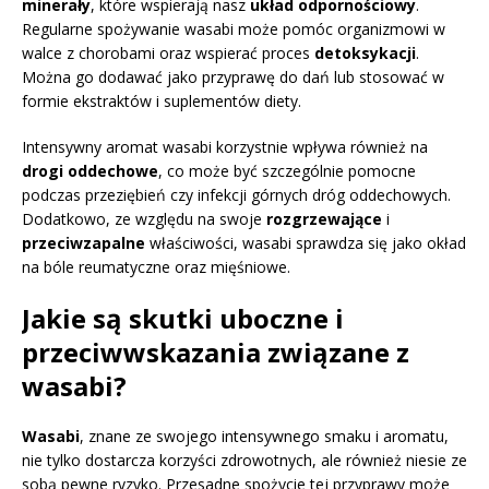
minerały
, które wspierają nasz
układ odpornościowy
.
Regularne spożywanie wasabi może pomóc organizmowi w
walce z chorobami oraz wspierać proces
detoksykacji
.
Można go dodawać jako przyprawę do dań lub stosować w
formie ekstraktów i suplementów diety.
Intensywny aromat wasabi korzystnie wpływa również na
drogi oddechowe
, co może być szczególnie pomocne
podczas przeziębień czy infekcji górnych dróg oddechowych.
Dodatkowo, ze względu na swoje
rozgrzewające
i
przeciwzapalne
właściwości, wasabi sprawdza się jako okład
na bóle reumatyczne oraz mięśniowe.
Jakie są skutki uboczne i
przeciwwskazania związane z
wasabi?
Wasabi
, znane ze swojego intensywnego smaku i aromatu,
nie tylko dostarcza korzyści zdrowotnych, ale również niesie ze
sobą pewne ryzyko. Przesadne spożycie tej przyprawy może