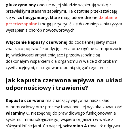
glukozynolany
obecne w jej składzie wspierają walkę z
przewlekłymi stanami zapalnymi. Te ostatnie przekształcają
się w
izotiocyjaniany
, które mają udowodnione
działanie
przeciwzapalne
i mogą przyczynić się do zmniejszenia ryzyka
wystąpienia chorób nowotworowych.
Włączenie kapusty czerwonej
do codziennej diety może
znacząco poprawić kondycję serca oraz ogólne samopoczucie.
Jej właściwości antyutleniające i przeciwzapalne są
doskonałym wsparciem dla organizmu w walce z chorobami
cywilizacyjnymi, dlatego warto po nią sięgać regularnie.
Jak kapusta czerwona wpływa na układ
odpornościowy i trawienie?
Kapusta czerwona
ma znaczący wpływ na nasz układ
odpornościowy oraz procesy trawienne. Jej wysoka zawartość
witaminy C
, niezbędnej do prawidłowego funkcjonowania
systemu immunologicznego, wspiera organizm w walce z
różnymi infekcjami. Co więcej,
witamina A
również odgrywa