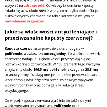
kluczową rolę w procesach trawiennych i może pozytywnie
wpływać na
zdrowie jelit
. Co więcej, ta odmiana kapusty
składa się aż w około
90%
z wody, co nie tylko podkreśla jej
niskokaloryczny charakter, ale także korzystnie wpływa na
nawodnienie organizmu
.
Jakie są właściwości antyutleniające i
przeciwzapalne kapusty czerwonej?
Kapusta czerwona
to prawdziwy skarb, bogaty w
polifenole
, a zwłaszcza
antocyjaniny
. To właśnie te związki
chemiczne nadają jej głęboki kolor i przyczyniają się do
licznych korzyści zdrowotnych. W 100 gramach tego warzywa
znajdziemy około
196,5 mg polifenoli
, z czego aż
28,3 mg
to antocyjaniny. Działają one jako potężne przeciwutleniacze,
które chronią nasz organizm przed szkodliwym wpływem
wolnych rodników oraz pomagają w redukcji stresu
oksydacyjnego.
Co więcej, kapusta czerwona wyróżnia się także silnymi
właściwościami antyzapalnymi.
Polifenole
oraz