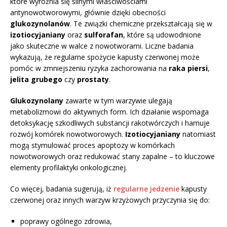
które wyróżnia się silnymi właściwościami
antynowotworowymi, głównie dzięki obecności
glukozynolanów
. Te związki chemiczne przekształcają się w
izotiocyjaniany
oraz
sulforafan
, które są udowodnione
jako skuteczne w walce z nowotworami. Liczne badania
wykazują, że regularne spożycie kapusty czerwonej może
pomóc w zmniejszeniu ryzyka zachorowania na
raka piersi
,
jelita grubego
czy
prostaty
.
Glukozynolany
zawarte w tym warzywie ulegają
metabolizmowi do aktywnych form. Ich działanie wspomaga
detoksykację szkodliwych substancji rakotwórczych i hamuje
rozwój komórek nowotworowych.
Izotiocyjaniany
natomiast
mogą stymulować proces apoptozy w komórkach
nowotworowych oraz redukować stany zapalne – to kluczowe
elementy profilaktyki onkologicznej.
Co więcej, badania sugerują, iż
regularne jedzenie
kapusty
czerwonej oraz innych warzyw krzyżowych przyczynia się do:
poprawy ogólnego zdrowia,