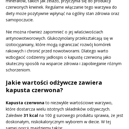
minerałów, takich jak żelazo, przyczynia się do produkcji
czerwonych krwinek. Regularne włączanie tego warzywa do
diety może pozytywnie wpłynąć na ogólny stan zdrowia oraz
samopoczucie.
Nie można również zapomnieć o jej właściwościach
antynowotworowych. Glukozynolany przekształcają się w
izotiocyjaniany, które mogą ograniczać rozwój komórek
rakowych i chronić przed nowotworami. Dlatego warto
wzbogacić codzienny jadłospis o kapustę czerwoną jako
skuteczny sposób na wsparcie zdrowia i zapobieganie różnym
schorzeniom.
Jakie wartości odżywcze zawiera
kapusta czerwona?
Kapusta czerwona
to niezwykle wartościowe warzywo,
które dostarcza wielu istotnych składników odżywczych.
Zaledwie
31 kcal
na 100 g surowego produktu sprawia, że jest
doskonałym, niskokalorycznym wyborem w diecie. W tej
samej porcji znajdziemy także: