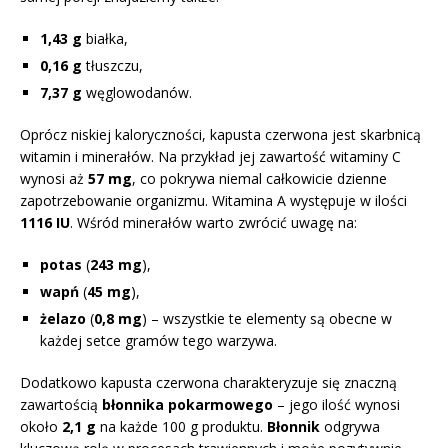
1,43 g
białka,
0,16 g
tłuszczu,
7,37 g
węglowodanów.
Oprócz niskiej kaloryczności, kapusta czerwona jest skarbnicą
witamin i minerałów. Na przykład jej zawartość witaminy C
wynosi aż
57 mg
, co pokrywa niemal całkowicie dzienne
zapotrzebowanie organizmu. Witamina A występuje w ilości
1116 IU
. Wśród minerałów warto zwrócić uwagę na:
potas
(
243 mg
),
wapń
(
45 mg
),
żelazo
(
0,8 mg
) – wszystkie te elementy są obecne w
każdej setce gramów tego warzywa.
Dodatkowo kapusta czerwona charakteryzuje się znaczną
zawartością
błonnika pokarmowego
– jego ilość wynosi
około
2,1 g
na każde 100 g produktu.
Błonnik
odgrywa