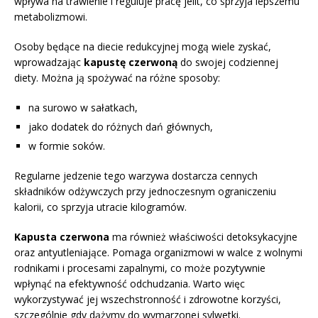
wpływa na trawienie i reguluje pracę jelit, co sprzyja lepszemu
metabolizmowi.
Osoby będące na diecie redukcyjnej mogą wiele zyskać,
wprowadzając
kapustę czerwoną
do swojej codziennej
diety. Można ją spożywać na różne sposoby:
na surowo w sałatkach,
jako dodatek do różnych dań głównych,
w formie soków.
Regularne jedzenie tego warzywa dostarcza cennych
składników odżywczych przy jednoczesnym ograniczeniu
kalorii, co sprzyja utracie kilogramów.
Kapusta czerwona
ma również właściwości detoksykacyjne
oraz antyutleniające. Pomaga organizmowi w walce z wolnymi
rodnikami i procesami zapalnymi, co może pozytywnie
wpłynąć na efektywność odchudzania. Warto więc
wykorzystywać jej wszechstronność i zdrowotne korzyści,
szczególnie gdy dążymy do wymarzonej sylwetki.