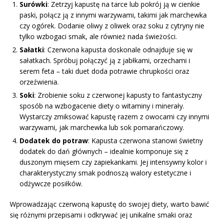
Surówki
: Zetrzyj kapustę na tarce lub pokrój ją w cienkie
paski, połącz ją z innymi warzywami, takimi jak marchewka
czy ogórek. Dodanie oliwy z oliwek oraz soku z cytryny nie
tylko wzbogaci smak, ale również nada świeżości.
Sałatki
: Czerwona kapusta doskonale odnajduje się w
sałatkach. Spróbuj połączyć ją z jabłkami, orzechami i
serem feta – taki duet doda potrawie chrupkości oraz
orzeźwienia.
Soki
: Zrobienie soku z czerwonej kapusty to fantastyczny
sposób na wzbogacenie diety o witaminy i minerały.
Wystarczy zmiksować kapustę razem z owocami czy innymi
warzywami, jak marchewka lub sok pomarańczowy.
Dodatek do potraw
: Kapusta czerwona stanowi świetny
dodatek do dań głównych – idealnie komponuje się z
duszonym mięsem czy zapiekankami. Jej intensywny kolor i
charakterystyczny smak podnoszą walory estetyczne i
odżywcze posiłków.
Wprowadzając czerwoną kapustę do swojej diety, warto bawić
się różnymi przepisami i odkrywać jej unikalne smaki oraz