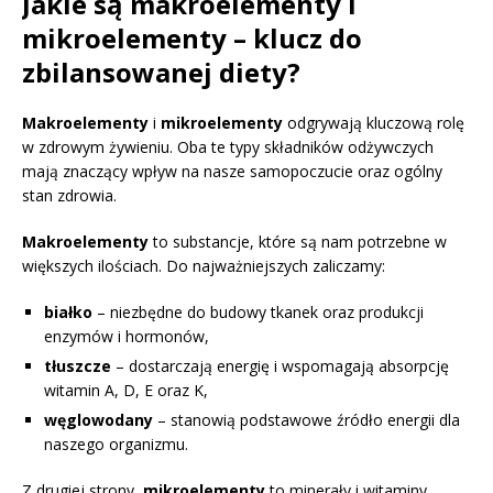
Jakie są makroelementy i
mikroelementy – klucz do
zbilansowanej diety?
Makroelementy
i
mikroelementy
odgrywają kluczową rolę
w zdrowym żywieniu. Oba te typy składników odżywczych
mają znaczący wpływ na nasze samopoczucie oraz ogólny
stan zdrowia.
Makroelementy
to substancje, które są nam potrzebne w
większych ilościach. Do najważniejszych zaliczamy:
białko
– niezbędne do budowy tkanek oraz produkcji
enzymów i hormonów,
tłuszcze
– dostarczają energię i wspomagają absorpcję
witamin A, D, E oraz K,
węglowodany
– stanowią podstawowe źródło energii dla
naszego organizmu.
Z drugiej strony,
mikroelementy
to minerały i witaminy,