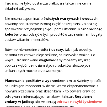
Taki mix nie tylko dostarcza białko, ale także inne cenne
składniki odżywcze.
Nie można zapominać o
świeżych warzywach i owocach
–
powinny one stanowić istotną część naszej diety. Zaleca się
spożywanie przynajmniej pięciu porcji dziennie.
Różnorodność
kolorów
oraz rodzajów tych produktów zapewnia nam bogaty
zestaw witamin i minerałów.
Również różnorodne źródła
tłuszczy
, takie jak orzechy,
nasiona czy zdrowe oleje roślinne, są niezwykle ważne. Co
więcej, zróżnicowane
węglowodany
możemy uzyskać
poprzez wybór pełnoziarnistych produktów zbożowych i
unikanie tych mocno przetworzonych.
Planowanie posiłków z wyprzedzeniem
to świetny sposób
na uniknięcie monotonii w diecie. Warto eksperymentować z
nowymi przepisami oraz składnikami – to otwiera drzwi do
odkrywania interesujących smaków i tekstur.
Regularne
zmiany w jadłospisie
wspierają
zdrowe nawyki żywieniowe
i przyczyniają się do lepszego samopoczucia.