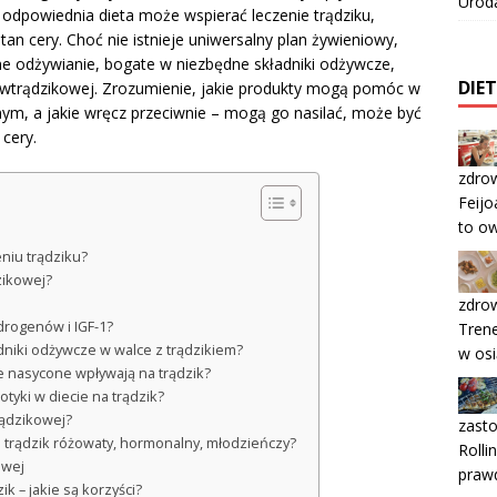
Urod
 odpowiednia dieta może wspierać leczenie trądziku,
an cery. Choć nie istnieje uniwersalny plan żywieniowy,
ane odżywianie, bogate w niezbędne składniki odżywcze,
DIE
iwtrądzikowej. Zrozumienie, jakie produkty mogą pomóc w
, a jakie wręcz przeciwnie – mogą go nasilać, może być
 cery.
zdrow
Feijo
to ow
eniu trądziku?
zikowej?
zdrow
drogenów i IGF-1?
Trene
adniki odżywcze w walce z trądzikiem?
w osi
e nasycone wpływają na trądzik?
otyki w diecie na trądzik?
rądzikowej?
zast
a trądzik różowaty, hormonalny, młodzieńczy?
Rolli
owej
prawd
k – jakie są korzyści?