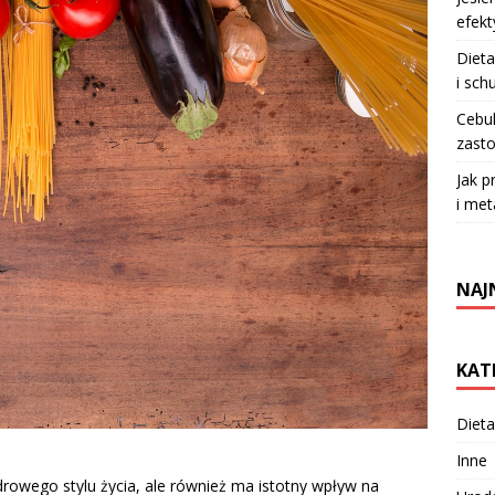
efekt
Dieta
i sch
Cebul
zasto
Jak p
i met
NAJ
KAT
Dieta
Inne
rowego stylu życia, ale również ma istotny wpływ na