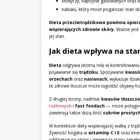
słodyczy, napojów gazowanych oraz b
nabiału, który może pogarszać stan sk
Dieta przeciwtrądzikowa powinna opiera
wspierających zdrowie skóry.
Ważne jest 
jej stan.
Jak dieta wpływa na stan
Dieta
odgrywa istotną rolę w kontrolowaniu
pojawianie się
trądziku
. Spożywanie
kwasó
orzechach
oraz
nasionach
, wykazuje dzia
te zdrowe tłuszcze może łagodzić objawy tr
Z drugiej strony, nadmiar
kwasów tłuszcz
roślinnych
i
fast foodach
— może potęgowa
zawierają także dużą ilość
cukrów prostyc
W kontekście diety wspierającej walkę z tr
Żywność bogata w
witaminy C i E
oraz inne
oddziałuje na skórę i zmniejsza stany zapaln