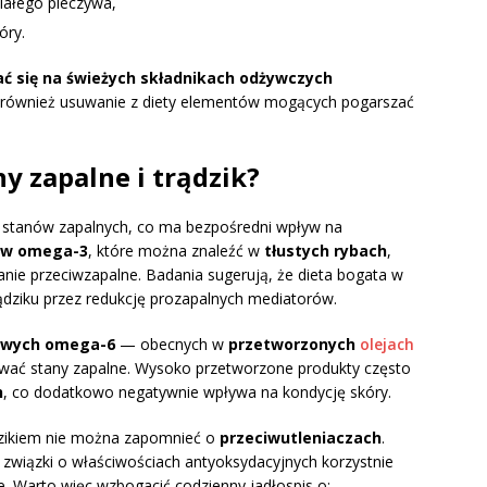
iałego pieczywa,
óry.
ć się na świeżych składnikach odżywczych
również usuwanie z diety elementów mogących pogarszać
y zapalne i trądzik?
 stanów zapalnych, co ma bezpośredni wpływ na
w omega-3
, które można znaleźć w
tłustych rybach
,
łanie przeciwzapalne. Badania sugerują, że dieta bogata w
ądziku przez redukcję prozapalnych mediatorów.
owych omega-6
— obecnych w
przetworzonych
olejach
ć stany zapalne. Wysoko przetworzone produkty często
h
, co dodatkowo negatywnie wpływa na kondycję skóry.
ądzikiem nie można zapomnieć o
przeciwutleniaczach
.
 związki o właściwościach antyoksydacyjnych korzystnie
e. Warto więc wzbogacić codzienny jadłospis o: