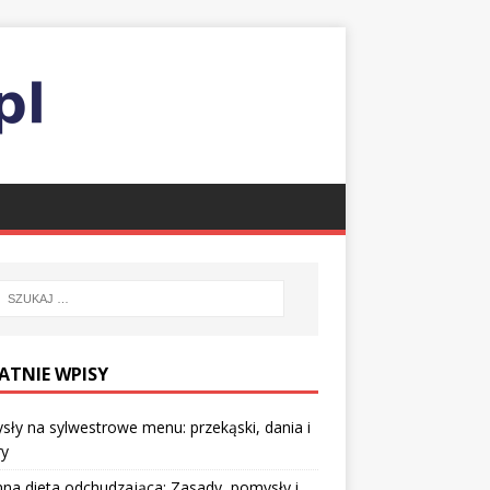
ATNIE WPISY
ły na sylwestrowe menu: przekąski, dania i
ry
nna dieta odchudzająca: Zasady, pomysły i