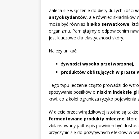
Zaleca się włączenie do diety dużych ilości
w
antyoksydantów
, ale również składnikó
może być również
białko serwatkowe
, kt
organizmu. Pamiętajmy o odpowiednim nawodn
jest kluczowe dla elastyczności skóry.
Należy unikać:
żywności wysoko przetworzonej
,
produktów obfitujących w proste
Tego typu jedzenie często prowadzi do wzros
spożywanie posiłków o
niskim indeksie g
krwi, co z kolei ogranicza ryzyko pojawienia s
W diecie przeciwtrądzikowej istotne są takż
fermentowane produkty mleczne
, które
zbilansowany jadłospis powinien być dosto
przyczynić się do pozytywnych efektów w w