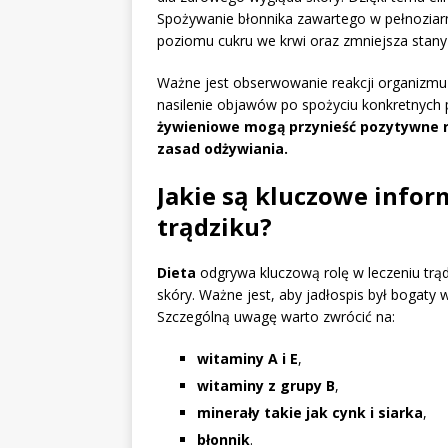
Spożywanie błonnika zawartego w pełnoziarni
poziomu cukru we krwi oraz zmniejsza stany
Ważne jest obserwowanie reakcji organizmu
nasilenie objawów po spożyciu konkretnych p
żywieniowe mogą przynieść pozytywne r
zasad odżywiania.
Jakie są kluczowe inform
trądziku?
Dieta
odgrywa kluczową rolę w leczeniu trą
skóry. Ważne jest, aby jadłospis był bogaty 
Szczególną uwagę warto zwrócić na:
witaminy A i E
,
witaminy z grupy B
,
minerały takie jak cynk i siarka
,
błonnik
.