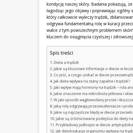
kondycję naszej skóry. Badania pokazują, że
łagodząc jego objawy i poprawiając ogólny st
który całkowicie wyleczy trądzik, zbilansow
odgrywa fundamentalną rolę w kuracji przec
walce z tym powszechnym problemem skórnym
kluczem do osiągnięcia czystszej i zdrowszej
Spis treści
Dieta a trądzik
Jakie są kluczowe informacje o diecie w lecz
Co jeść, a czego unikać w diecie przeciwtrąd
Jak dieta wpływa na stany zapalne i trądzik?
Jaki wpływ mają hormony na trądzik – rola an
Jakie znaczenie ma mikrobiota jelitowa i skł
W jaki sposób węglowodany proste i tłuszcz
Jaką rolę odgrywają przeciwutleniacze i probi
Jakie są najczęstsze błędy w diecie przeciwt
Jakie są zróżnicowane podejścia do diety n
Przykładowy jadłospis w diecie antytrądzik
Jak detoksykacja organizmu wpływa na trądzi