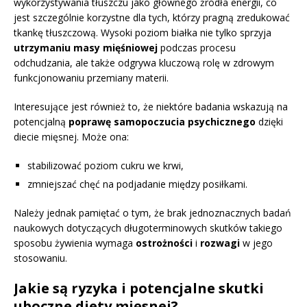
wykorzystywania tłuszczu jako głównego źródła energii, co
jest szczególnie korzystne dla tych, którzy pragną zredukować
tkankę tłuszczową. Wysoki poziom białka nie tylko sprzyja
utrzymaniu masy mięśniowej
podczas procesu
odchudzania, ale także odgrywa kluczową rolę w zdrowym
funkcjonowaniu przemiany materii.
Interesujące jest również to, że niektóre badania wskazują na
potencjalną
poprawę samopoczucia psychicznego
dzięki
diecie mięsnej. Może ona:
stabilizować poziom cukru we krwi,
zmniejszać chęć na podjadanie między posiłkami.
Należy jednak pamiętać o tym, że brak jednoznacznych badań
naukowych dotyczących długoterminowych skutków takiego
sposobu żywienia wymaga
ostrożności
i
rozwagi
w jego
stosowaniu.
Jakie są ryzyka i potencjalne skutki
uboczne diety mięsnej?