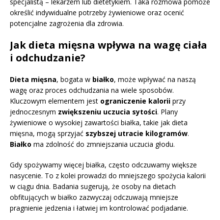
specjalistą – lekarzem lub dietetykiem. Taka rozmowa pomoże
określić indywidualne potrzeby żywieniowe oraz ocenić
potencjalne zagrożenia dla zdrowia.
Jak dieta mięsna wpływa na wagę ciała
i odchudzanie?
Dieta mięsna
, bogata w
białko
, może wpływać na naszą
wagę oraz proces odchudzania na wiele sposobów.
Kluczowym elementem jest
ograniczenie kalorii
przy
jednoczesnym
zwiększeniu uczucia sytości
. Plany
żywieniowe o wysokiej zawartości białka, takie jak dieta
mięsna, mogą sprzyjać
szybszej utracie kilogramów
.
Białko
ma zdolność do zmniejszania uczucia głodu.
Gdy spożywamy więcej białka, często odczuwamy większe
nasycenie. To z kolei prowadzi do mniejszego spożycia kalorii
w ciągu dnia. Badania sugerują, że osoby na dietach
obfitujących w białko zazwyczaj odczuwają mniejsze
pragnienie jedzenia i łatwiej im kontrolować podjadanie.