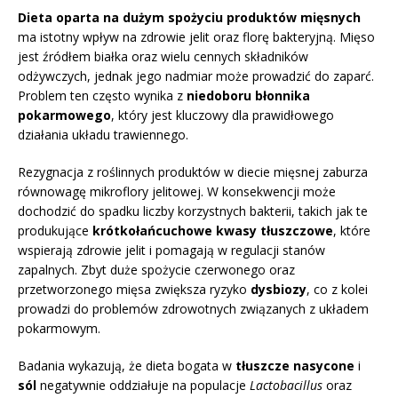
Dieta oparta na dużym spożyciu produktów mięsnych
ma istotny wpływ na zdrowie jelit oraz florę bakteryjną. Mięso
jest źródłem białka oraz wielu cennych składników
odżywczych, jednak jego nadmiar może prowadzić do zaparć.
Problem ten często wynika z
niedoboru błonnika
pokarmowego
, który jest kluczowy dla prawidłowego
działania układu trawiennego.
Rezygnacja z roślinnych produktów w diecie mięsnej zaburza
równowagę mikroflory jelitowej. W konsekwencji może
dochodzić do spadku liczby korzystnych bakterii, takich jak te
produkujące
krótkołańcuchowe kwasy tłuszczowe
, które
wspierają zdrowie jelit i pomagają w regulacji stanów
zapalnych. Zbyt duże spożycie czerwonego oraz
przetworzonego mięsa zwiększa ryzyko
dysbiozy
, co z kolei
prowadzi do problemów zdrowotnych związanych z układem
pokarmowym.
Badania wykazują, że dieta bogata w
tłuszcze nasycone
i
sól
negatywnie oddziałuje na populacje
Lactobacillus
oraz