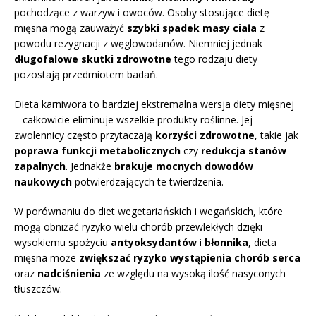
pochodzące z warzyw i owoców. Osoby stosujące dietę
mięsna mogą zauważyć
szybki spadek masy ciała
z
powodu rezygnacji z węglowodanów. Niemniej jednak
długofalowe skutki zdrowotne
tego rodzaju diety
pozostają przedmiotem badań.
Dieta karniwora to bardziej ekstremalna wersja diety mięsnej
– całkowicie eliminuje wszelkie produkty roślinne. Jej
zwolennicy często przytaczają
korzyści zdrowotne
, takie jak
poprawa funkcji metabolicznych
czy
redukcja stanów
zapalnych
. Jednakże
brakuje mocnych dowodów
naukowych
potwierdzających te twierdzenia.
W porównaniu do diet wegetariańskich i wegańskich, które
mogą obniżać ryzyko wielu chorób przewlekłych dzięki
wysokiemu spożyciu
antyoksydantów
i
błonnika
, dieta
mięsna może
zwiększać ryzyko wystąpienia chorób serca
oraz
nadciśnienia
ze względu na wysoką ilość nasyconych
tłuszczów.