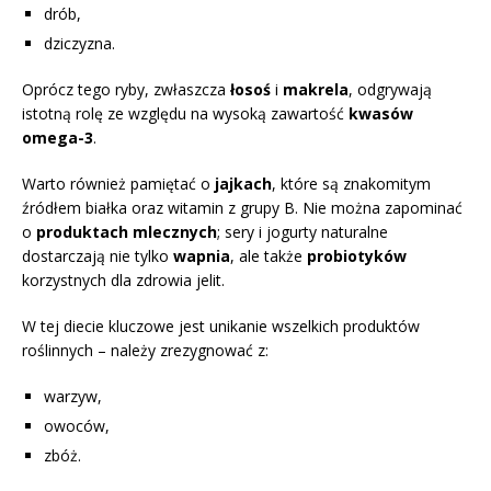
drób,
dziczyzna.
Oprócz tego ryby, zwłaszcza
łosoś
i
makrela
, odgrywają
istotną rolę ze względu na wysoką zawartość
kwasów
omega-3
.
Warto również pamiętać o
jajkach
, które są znakomitym
źródłem białka oraz witamin z grupy B. Nie można zapominać
o
produktach mlecznych
; sery i jogurty naturalne
dostarczają nie tylko
wapnia
, ale także
probiotyków
korzystnych dla zdrowia jelit.
W tej diecie kluczowe jest unikanie wszelkich produktów
roślinnych – należy zrezygnować z:
warzyw,
owoców,
zbóż.