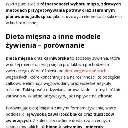
Warto pamiętać o
różnorodności wyboru mięsa, zdrowych
metodach przygotowywania potraw oraz starannym
planowaniu jadłospisu
jako kluczowych elementach sukcesu
w kuchni mięsnej.
Dieta mięsna a inne modele
żywienia – porównanie
Dieta mięsna
oraz
karniworska
to sposoby żywienia, które
w dużej mierze opierają się na produktach pochodzenia
zwierzęcego. W odróżnieniu od
diet wegetariańskich
i
wegańskich, które koncentrują się na roślinności, te podejścia
całkowicie eliminują węglowodany oraz wszelkie artykuły
roślinne. Taki sposób odżywiania prowadzi do istotnych różnic
zarówno w składzie odżywczym, jak i wpływie na zdrowie.
Porównując dietę mięsna z innymi formami żywienia, warto
podkreślić jej
wysoką zawartość białka
oraz
tłuszczów
zwierzęcych
. Z kolei diety roślinne dostarczają cennych
składników takich jak
błonnik
,
witaminy
i
minerały