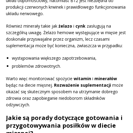
układ odpornościowy, natomiast B12 jest niezbędna do
produkcji czerwonych krwinek i prawidłowego funkcjonowania
układu nerwowego.
Również minerały takie jak
żelazo
i
cynk
zasługują na
szczególną uwagę. Żelazo hemowe występujące w mięsie jest
doskonale przyswajalne przez organizm, lecz czasami
suplementacja może być konieczna, zwłaszcza w przypadku:
występowania większego zapotrzebowania,
problemów zdrowotnych.
Warto więc monitorować spożycie
witamin
i
minerałów
będąc na diecie mięsnej.
Rozważenie suplementacji
może
okazać się skutecznym sposobem na utrzymanie dobrego
zdrowia oraz zapobieganie niedoborom składników
odżywczych.
Jakie są porady dotyczące gotowania i
przygotowywania posiłków w diecie