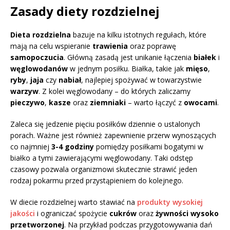
Zasady diety rozdzielnej
Dieta rozdzielna
bazuje na kilku istotnych regułach, które
mają na celu wspieranie
trawienia
oraz poprawę
samopoczucia
. Główną zasadą jest unikanie łączenia
białek
i
węglowodanów
w jednym posiłku. Białka, takie jak
mięso
,
ryby
,
jaja
czy
nabiał
, najlepiej spożywać w towarzystwie
warzyw
. Z kolei węglowodany – do których zaliczamy
pieczywo
,
kasze
oraz
ziemniaki
– warto łączyć z
owocami
.
Zaleca się jedzenie pięciu posiłków dziennie o ustalonych
porach. Ważne jest również zapewnienie przerw wynoszących
co najmniej
3-4 godziny
pomiędzy posiłkami bogatymi w
białko a tymi zawierającymi węglowodany. Taki odstęp
czasowy pozwala organizmowi skutecznie strawić jeden
rodzaj pokarmu przed przystąpieniem do kolejnego.
W diecie rozdzielnej warto stawiać na
produkty wysokiej
jakości
i ograniczać spożycie
cukrów
oraz
żywności wysoko
przetworzonej
. Na przykład podczas przygotowywania dań