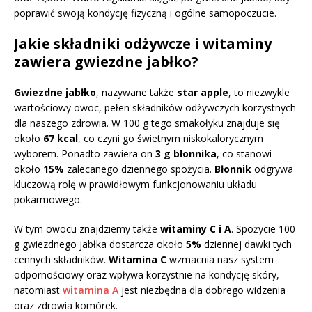
poprawić swoją kondycję fizyczną i ogólne samopoczucie.
Jakie składniki odżywcze i witaminy
zawiera gwiezdne jabłko?
Gwiezdne jabłko
, nazywane także
star apple
, to niezwykle
wartościowy owoc, pełen składników odżywczych korzystnych
dla naszego zdrowia. W 100 g tego smakołyku znajduje się
około
67 kcal
, co czyni go świetnym niskokalorycznym
wyborem. Ponadto zawiera on
3 g błonnika
, co stanowi
około
15%
zalecanego dziennego spożycia.
Błonnik
odgrywa
kluczową rolę w prawidłowym funkcjonowaniu układu
pokarmowego.
W tym owocu znajdziemy także
witaminy C i A
. Spożycie 100
g gwiezdnego jabłka dostarcza około
5%
dziennej dawki tych
cennych składników.
Witamina C
wzmacnia nasz system
odpornościowy oraz wpływa korzystnie na kondycję skóry,
natomiast
witamina A
jest niezbędna dla dobrego widzenia
oraz zdrowia komórek.