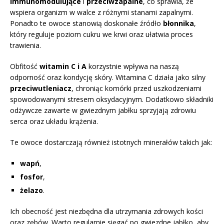
immunomodulujące
i
przeciwzapalne
, co sprawia, że
wspiera organizm w walce z różnymi stanami zapalnymi.
Ponadto te owoce stanowią doskonałe źródło
błonnika
,
który reguluje poziom cukru we krwi oraz ułatwia proces
trawienia.
Obfitość
witamin C i A
korzystnie wpływa na naszą
odporność oraz kondycję skóry. Witamina C działa jako silny
przeciwutleniacz
, chroniąc komórki przed uszkodzeniami
spowodowanymi stresem oksydacyjnym. Dodatkowo składniki
odżywcze zawarte w gwiezdnym jabłku sprzyjają zdrowiu
serca oraz układu krążenia.
Te owoce dostarczają również istotnych minerałów takich jak:
wapń
,
fosfor
,
żelazo
.
Ich obecność jest niezbędna dla utrzymania zdrowych kości
oraz zębów. Warto regularnie sięgać po gwiezdne jabłko, aby