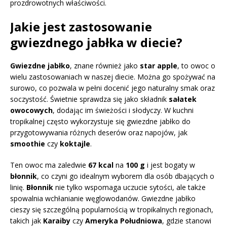
prozdrowotnych właściwości.
Jakie jest zastosowanie
gwiezdnego jabłka w diecie?
Gwiezdne jabłko
, znane również jako
star apple
, to owoc o
wielu zastosowaniach w naszej diecie. Można go spożywać na
surowo, co pozwala w pełni docenić jego naturalny smak oraz
soczystość. Świetnie sprawdza się jako składnik
sałatek
owocowych
, dodając im świeżości i słodyczy. W kuchni
tropikalnej często wykorzystuje się gwiezdne jabłko do
przygotowywania różnych deserów oraz napojów, jak
smoothie
czy
koktajle
.
Ten owoc ma zaledwie
67 kcal
na
100 g
i jest bogaty w
błonnik
, co czyni go idealnym wyborem dla osób dbających o
linię.
Błonnik
nie tylko wspomaga uczucie sytości, ale także
spowalnia wchłanianie węglowodanów. Gwiezdne jabłko
cieszy się szczególną popularnością w tropikalnych regionach,
takich jak
Karaiby
czy
Ameryka Południowa
, gdzie stanowi