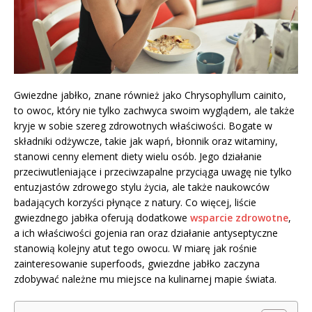
Gwiezdne jabłko, znane również jako Chrysophyllum cainito,
to owoc, który nie tylko zachwyca swoim wyglądem, ale także
kryje w sobie szereg zdrowotnych właściwości. Bogate w
składniki odżywcze, takie jak wapń, błonnik oraz witaminy,
stanowi cenny element diety wielu osób. Jego działanie
przeciwutleniające i przeciwzapalne przyciąga uwagę nie tylko
entuzjastów zdrowego stylu życia, ale także naukowców
badających korzyści płynące z natury. Co więcej, liście
gwiezdnego jabłka oferują dodatkowe
wsparcie zdrowotne
,
a ich właściwości gojenia ran oraz działanie antyseptyczne
stanowią kolejny atut tego owocu. W miarę jak rośnie
zainteresowanie superfoods, gwiezdne jabłko zaczyna
zdobywać należne mu miejsce na kulinarnej mapie świata.