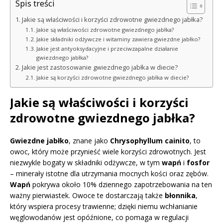
Spis treści
Jakie są właściwości i korzyści zdrowotne gwiezdnego jabłka?
Jakie są właściwości zdrowotne gwiezdnego jabłka?
Jakie składniki odżywcze i witaminy zawiera gwiezdne jabłko?
Jakie jest antyoksydacyjne i przeciwzapalne działanie
gwiezdnego jabłka?
Jakie jest zastosowanie gwiezdnego jabłka w diecie?
Jakie są korzyści zdrowotne gwiezdnego jabłka w diecie?
Jakie są właściwości i korzyści
zdrowotne gwiezdnego jabłka?
Gwiezdne jabłko
, znane jako
Chrysophyllum cainito
, to
owoc, który może przynieść wiele korzyści zdrowotnych. Jest
niezwykle bogaty w składniki odżywcze, w tym
wapń
i
fosfor
– minerały istotne dla utrzymania mocnych kości oraz zębów.
Wapń
pokrywa około 10% dziennego zapotrzebowania na ten
ważny pierwiastek. Owoce te dostarczają także
błonnika
,
który wspiera procesy trawienne; dzięki niemu wchłanianie
węglowodanów jest opóźnione, co pomaga w regulacji