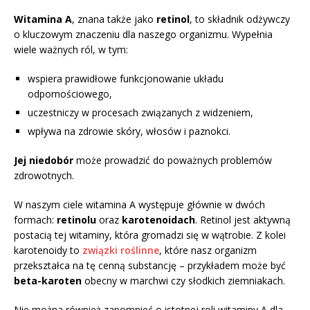
Witamina A
, znana także jako
retinol
, to składnik odżywczy
o kluczowym znaczeniu dla naszego organizmu. Wypełnia
wiele ważnych ról, w tym:
wspiera prawidłowe funkcjonowanie układu
odpornościowego,
uczestniczy w procesach związanych z widzeniem,
wpływa na zdrowie skóry, włosów i paznokci.
Jej niedobór
może prowadzić do poważnych problemów
zdrowotnych.
W naszym ciele witamina A występuje głównie w dwóch
formach:
retinolu
oraz
karotenoidach
. Retinol jest aktywną
postacią tej witaminy, która gromadzi się w wątrobie. Z kolei
karotenoidy to
związki roślinne
, które nasz organizm
przekształca na tę cenną substancję – przykładem może być
beta-karoten
obecny w marchwi czy słodkich ziemniakach.
Nie można również zapomnieć o istotnej roli witaminy A dla