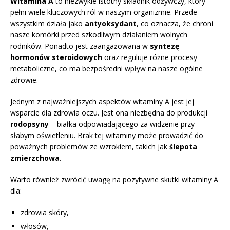
Witamina A
to niezwykle istotny składnik odżywczy, który
pełni wiele kluczowych ról w naszym organizmie. Przede
wszystkim działa jako
antyoksydant
, co oznacza, że chroni
nasze komórki przed szkodliwym działaniem wolnych
rodników. Ponadto jest zaangażowana w
syntezę
hormonów steroidowych
oraz reguluje różne procesy
metaboliczne, co ma bezpośredni wpływ na nasze ogólne
zdrowie.
Jednym z najważniejszych aspektów witaminy A jest jej
wsparcie dla zdrowia oczu. Jest ona niezbędna do produkcji
rodopsyny
– białka odpowiadającego za widzenie przy
słabym oświetleniu. Brak tej witaminy może prowadzić do
poważnych problemów ze wzrokiem, takich jak
ślepota
zmierzchowa
.
Warto również zwrócić uwagę na pozytywne skutki witaminy A
dla:
zdrowia skóry,
włosów,