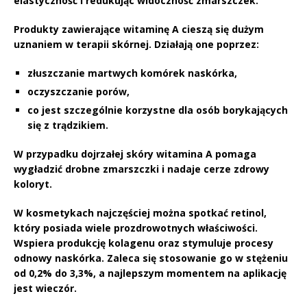
elastyczność i redukując widoczność zmarszczek.
Produkty zawierające witaminę A cieszą się dużym
uznaniem w terapii skórnej. Działają one poprzez:
złuszczanie martwych komórek naskórka,
oczyszczanie porów,
co jest szczególnie korzystne dla osób borykających
się z trądzikiem.
W przypadku dojrzałej skóry
witamina A
pomaga
wygładzić drobne zmarszczki i nadaje cerze zdrowy
koloryt.
W kosmetykach najczęściej można spotkać
retinol
,
który posiada wiele prozdrowotnych właściwości.
Wspiera produkcję kolagenu oraz stymuluje procesy
odnowy naskórka. Zaleca się stosowanie go w stężeniu
od
0,2% do 3,3%
, a najlepszym momentem na aplikację
jest wieczór.