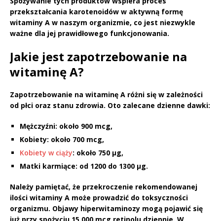
Spożywanie tych produktów
wspiera proces
przekształcania karotenoidów w aktywną formę
witaminy A w naszym organizmie, co jest niezwykle
ważne dla jej prawidłowego funkcjonowania.
Jakie jest zapotrzebowanie na
witaminę A?
Zapotrzebowanie na witaminę A
różni się w zależności
od płci oraz stanu zdrowia. Oto zalecane dzienne dawki:
Mężczyźni:
około 900 mcg,
Kobiety:
około 700 mcg,
Kobiety w ciąży
:
około 750 µg,
Matki karmiące:
od 1200 do 1300 µg.
Należy pamiętać,
że przekroczenie rekomendowanej
ilości witaminy A może prowadzić do
toksyczności
organizmu.
Objawy hiperwitaminozy mogą pojawić się
już przy spożyciu 15 000 mcg retinolu dziennie. W