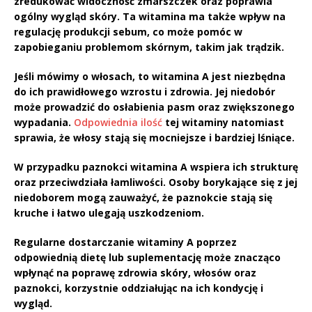
zredukować widoczność zmarszczek oraz poprawia
ogólny wygląd skóry. Ta witamina ma także wpływ na
regulację produkcji sebum, co może pomóc w
zapobieganiu problemom skórnym, takim jak trądzik.
Jeśli mówimy o włosach, to witamina A jest niezbędna
do ich prawidłowego wzrostu i zdrowia. Jej niedobór
może prowadzić do osłabienia pasm oraz zwiększonego
wypadania.
Odpowiednia ilość
tej witaminy natomiast
sprawia, że włosy stają się
mocniejsze i bardziej lśniące
.
W przypadku paznokci witamina A wspiera ich strukturę
oraz przeciwdziała łamliwości. Osoby borykające się z jej
niedoborem mogą zauważyć, że paznokcie stają się
kruche i łatwo ulegają uszkodzeniom
.
Regularne dostarczanie witaminy A poprzez
odpowiednią dietę lub suplementację może znacząco
wpłynąć na
poprawę zdrowia skóry, włosów oraz
paznokci
, korzystnie oddziałując na ich kondycję i
wygląd.