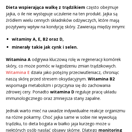
Dieta wspierająca walkę z trądzikiem
często obejmuje
jajka, o ile nie występuje uczulenie na ten produkt. Jajka są
źródłem wielu cennych składników odżywczych, które mają
pozytywny wpływ na kondycję skóry. Zawierają między innymi:
witaminy A, E, B2 oraz D,
minerały takie jak cynk i selen.
Witamina A
odgrywa kluczową rolę w regeneracji komórek
skóry, co może pomóc w łagodzeniu zmian trądzikowych.
Witamina E
działa jako potężny przeciwutleniacz, chroniąc
naszą skórę przed stresem oksydacyjnym.
Witamina B2
wspomaga metabolizm i przyczynia się do zachowania
zdrowej cery. Ponadto
witamina D
reguluje pracę układu
immunologicznego oraz zmniejsza stany zapalne.
Jednak warto mieć na uwadze indywidualne reakcje organizmu
na różne pokarmy. Choć jajka same w sobie nie wywołują
trądziku, to dieta bogata w białko jaja kurzego może u
niektórych osób nasilać objawy skórne. Dlatego
monitoring