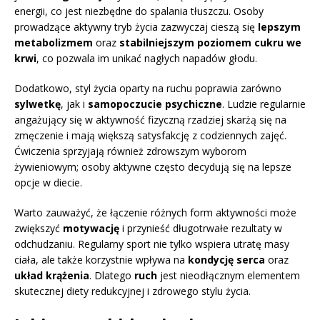
energii, co jest niezbędne do spalania tłuszczu. Osoby
prowadzące aktywny tryb życia zazwyczaj cieszą się
lepszym
metabolizmem
oraz
stabilniejszym poziomem cukru we
krwi
, co pozwala im unikać nagłych napadów głodu.
Dodatkowo, styl życia oparty na ruchu poprawia zarówno
sylwetkę
, jak i
samopoczucie psychiczne
. Ludzie regularnie
angażujący się w aktywność fizyczną rzadziej skarżą się na
zmęczenie i mają większą satysfakcję z codziennych zajęć.
Ćwiczenia sprzyjają również zdrowszym wyborom
żywieniowym; osoby aktywne często decydują się na lepsze
opcje w diecie.
Warto zauważyć, że łączenie różnych form aktywności może
zwiększyć
motywację
i przynieść długotrwałe rezultaty w
odchudzaniu. Regularny sport nie tylko wspiera utratę masy
ciała, ale także korzystnie wpływa na
kondycję serca
oraz
układ krążenia
. Dlatego
ruch
jest nieodłącznym elementem
skutecznej diety redukcyjnej i zdrowego stylu życia.