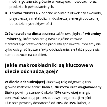
można go znaleźć głównie w warzywach, owocach oraz
produktach pełnoziarnistych,
zdrowe tłuszcze
– obecne w oliwie z oliwek czy awokado,
przyspieszają metabolizm i dostarczają energii potrzebnej
do codziennych aktywności.
Zrównoważona dieta
powinna także uwzględniać
witaminy
i
minerały
, które wspierają nasze ogólne zdrowie.
Ograniczając przetworzone produkty spożywcze, możemy nie
tylko osiągnąć lepsze efekty odchudzania, ale także poprawić
samopoczucie na co dzień.
Jakie makroskładniki są kluczowe w
diecie odchudzającej?
W diecie odchudzającej
kluczową rolę odgrywają trzy
główne makroskładniki:
białka
,
tłuszcze
oraz
węglowodany
.
Białka powinny stanowić około
15%
całkowitej energii,
ponieważ wspierają proces budowy i regeneracji mięśni.
Tłuszcze powinny dostarczać od
20%
do
35%
kalorii, a