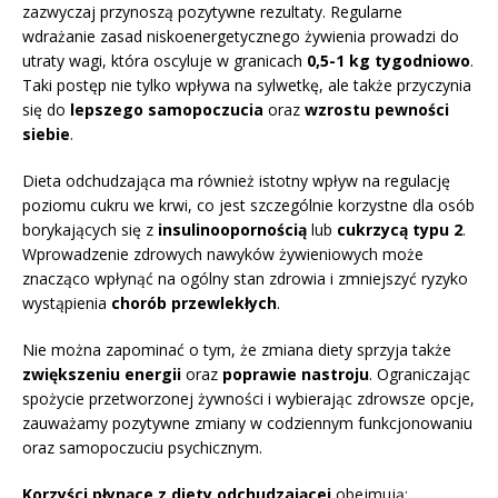
zazwyczaj przynoszą pozytywne rezultaty. Regularne
wdrażanie zasad niskoenergetycznego żywienia prowadzi do
utraty wagi, która oscyluje w granicach
0,5-1 kg tygodniowo
.
Taki postęp nie tylko wpływa na sylwetkę, ale także przyczynia
się do
lepszego samopoczucia
oraz
wzrostu pewności
siebie
.
Dieta odchudzająca ma również istotny wpływ na regulację
poziomu cukru we krwi, co jest szczególnie korzystne dla osób
borykających się z
insulinoopornością
lub
cukrzycą typu 2
.
Wprowadzenie zdrowych nawyków żywieniowych może
znacząco wpłynąć na ogólny stan zdrowia i zmniejszyć ryzyko
wystąpienia
chorób przewlekłych
.
Nie można zapominać o tym, że zmiana diety sprzyja także
zwiększeniu energii
oraz
poprawie nastroju
. Ograniczając
spożycie przetworzonej żywności i wybierając zdrowsze opcje,
zauważamy pozytywne zmiany w codziennym funkcjonowaniu
oraz samopoczuciu psychicznym.
Korzyści płynące z diety odchudzającej
obejmują: