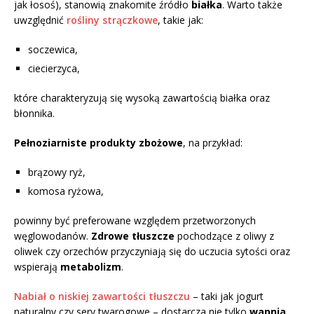
jak łosoś), stanowią znakomite źródło
białka
. Warto także
uwzględnić
rośliny strączkowe
, takie jak:
soczewica,
ciecierzyca,
które charakteryzują się wysoką zawartością białka oraz
błonnika.
Pełnoziarniste produkty zbożowe
, na przykład:
brązowy ryż,
komosa ryżowa,
powinny być preferowane względem przetworzonych
węglowodanów.
Zdrowe tłuszcze
pochodzące z oliwy z
oliwek czy orzechów przyczyniają się do uczucia sytości oraz
wspierają
metabolizm
.
Nabiał o niskiej zawartości tłuszczu
– taki jak jogurt
naturalny czy sery twarogowe – dostarcza nie tylko
wapnia
,