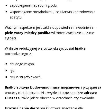
zapobieganie napadom głodu,
wspomaganie metabolizmu, co ułatwia kontrolowanie
apetytu.
Ważnym aspektem jest także odpowiednie nawodnienie –
picie wody między posiłkami
może zwiększać uczucie
sytości.
W diecie redukcyjnej warto zwiększyć udział
białka
pochodzącego z:
chudego mięsa,
ryb,
roślin strączkowych.
Białko sprzyja budowaniu masy mięśniowej
i przyspiesza
procesy metaboliczne. Niezwykle istotne są także
zdrowe
tłuszcze
, takie jak te obecne w orzechach czy awokado.
Urozmaicenie diety
ma kluczowe znaczenie dla