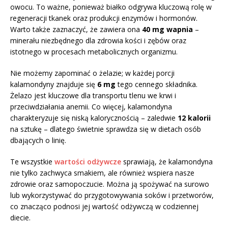
owocu. To ważne, ponieważ białko odgrywa kluczową rolę w
regeneracji tkanek oraz produkcji enzymów i hormonów.
Warto także zaznaczyć, że zawiera ona
40 mg wapnia
–
minerału niezbędnego dla zdrowia kości i zębów oraz
istotnego w procesach metabolicznych organizmu.
Nie możemy zapominać o żelazie; w każdej porcji
kalamondyny znajduje się
6 mg
tego cennego składnika.
Żelazo jest kluczowe dla transportu tlenu we krwi i
przeciwdziałania anemii. Co więcej, kalamondyna
charakteryzuje się niską kalorycznością – zaledwie
12 kalorii
na sztukę – dlatego świetnie sprawdza się w dietach osób
dbających o linię.
Te wszystkie
wartości odżywcze
sprawiają, że kalamondyna
nie tylko zachwyca smakiem, ale również wspiera nasze
zdrowie oraz samopoczucie. Można ją spożywać na surowo
lub wykorzystywać do przygotowywania soków i przetworów,
co znacząco podnosi jej wartość odżywczą w codziennej
diecie.