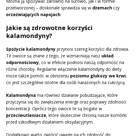
Można ją spożywać zarówno na surowo, jak i w formie
przetworzonej – doskonale sprawdza się w
dżemach
czy
orzeźwiających napojach
.
Jakie są zdrowotne korzyści
kalamondyny?
Spożycie kalamondyny
przynosi szereg korzyści dla zdrowia.
Te owoce są znane z tego, że wzmacniają nasz
układ
odpornościowy
, co w efekcie podnosi naszą odporność na
różne choroby. Regularne włączenie kalamondyny do diety
może także pomóc w obniżeniu
poziomu glukozy we krwi
,
co jest szczególnie istotne dla osób narażonych na cukrzycę.
Kalamondyna
ma również działanie pobudzające, które
przyczynia się do zwiększenia energii oraz poprawy zdolności
koncentracji. Oprócz tego owoce te są bogate w
przeciwutleniacze
, które skutecznie chronią nasze komórki
przed szkodliwym działaniem oksydacyjnym.
Dodatkowo warto zwrócić uwagę na ich zdolność do: