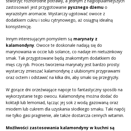
stworzyć różnorodne potrawy, a jednym z najpopularniejszych
zastosowań jest przygotowanie
pysznego dżemu
o
wyrazistym aromacie. Wystarczy ugotować owoce z
dodatkiem cukru i soku cytrynowego, aż osiągną idealną
konsystencję.
Innym interesującym pomysłem są
marynaty z
kalamondyny
. Owoce te doskonale nadają się do
marynowania w occie lub solance, co nadaje im nietuzinkowy
smak. Tak przygotowane będą znakomitym dodatkiem do
mięs czy ryb. Proces tworzenia marynaty jest bardzo prosty:
wystarczy zmieszać kalamondynę z ulubionymi przyprawami
oraz octem i odstawić na kilka dni, aby smaki się przegryzły.
W gorące dni orzeźwiające napoje to fantastyczny sposób na
wykorzystanie tego owocu. Kalamondynę można dodać do
koktajli lub lemoniad, łącząc jej sok z wodą gazowaną oraz
miodem lub cukrem dla uzyskania słodkiego smaku. Taki napój
nie tylko gasi pragnienie, ale także dostarcza cennych witamin.
Możliwości zastosowania kalamondyny w kuchni są