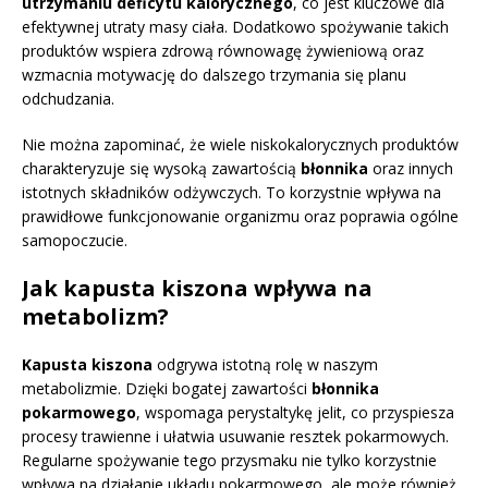
utrzymaniu deficytu kalorycznego
, co jest kluczowe dla
efektywnej utraty masy ciała. Dodatkowo spożywanie takich
produktów wspiera zdrową równowagę żywieniową oraz
wzmacnia motywację do dalszego trzymania się planu
odchudzania.
Nie można zapominać, że wiele niskokalorycznych produktów
charakteryzuje się wysoką zawartością
błonnika
oraz innych
istotnych składników odżywczych. To korzystnie wpływa na
prawidłowe funkcjonowanie organizmu oraz poprawia ogólne
samopoczucie.
Jak kapusta kiszona wpływa na
metabolizm?
Kapusta kiszona
odgrywa istotną rolę w naszym
metabolizmie. Dzięki bogatej zawartości
błonnika
pokarmowego
, wspomaga perystaltykę jelit, co przyspiesza
procesy trawienne i ułatwia usuwanie resztek pokarmowych.
Regularne spożywanie tego przysmaku nie tylko korzystnie
wpływa na działanie układu pokarmowego, ale może również