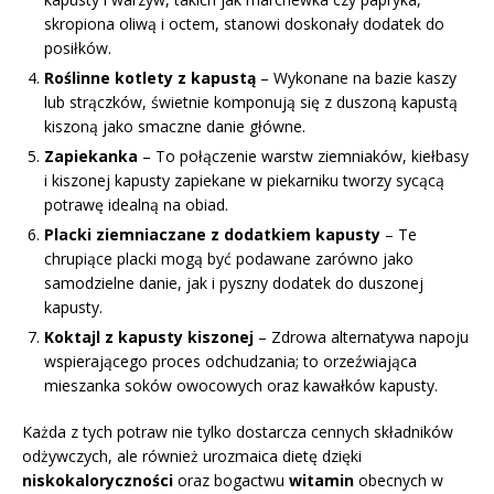
skropiona oliwą i octem, stanowi doskonały dodatek do
posiłków.
Roślinne kotlety z kapustą
– Wykonane na bazie kaszy
lub strączków, świetnie komponują się z duszoną kapustą
kiszoną jako smaczne danie główne.
Zapiekanka
– To połączenie warstw ziemniaków, kiełbasy
i kiszonej kapusty zapiekane w piekarniku tworzy sycącą
potrawę idealną na obiad.
Placki ziemniaczane z dodatkiem kapusty
– Te
chrupiące placki mogą być podawane zarówno jako
samodzielne danie, jak i pyszny dodatek do duszonej
kapusty.
Koktajl z kapusty kiszonej
– Zdrowa alternatywa napoju
wspierającego proces odchudzania; to orzeźwiająca
mieszanka soków owocowych oraz kawałków kapusty.
Każda z tych potraw nie tylko dostarcza cennych składników
odżywczych, ale również urozmaica dietę dzięki
niskokaloryczności
oraz bogactwu
witamin
obecnych w