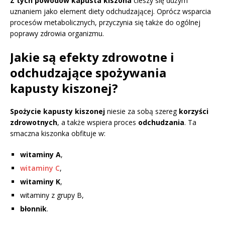
Z tych powodów kapusta kiszona
cieszy się dużym
uznaniem jako element diety odchudzającej. Oprócz wsparcia
procesów metabolicznych, przyczynia się także do ogólnej
poprawy zdrowia organizmu.
Jakie są efekty zdrowotne i
odchudzające spożywania
kapusty kiszonej?
Spożycie kapusty kiszonej
niesie za sobą szereg
korzyści
zdrowotnych
, a także wspiera proces
odchudzania
. Ta
smaczna kiszonka obfituje w:
witaminy A
,
witaminy C
,
witaminy K
,
witaminy z grupy B,
błonnik
.