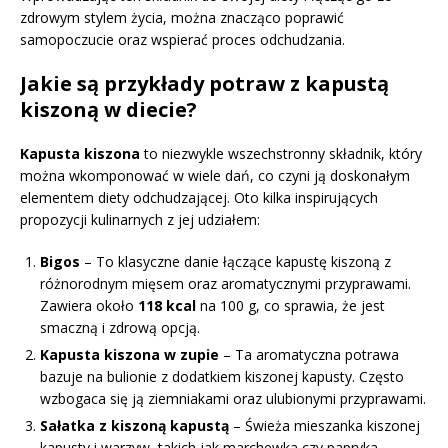
zdrowym stylem życia, można znacząco poprawić
samopoczucie oraz wspierać proces odchudzania.
Jakie są przykłady potraw z kapustą
kiszoną w diecie?
Kapusta kiszona
to niezwykle wszechstronny składnik, który
można wkomponować w wiele dań, co czyni ją doskonałym
elementem diety odchudzającej. Oto kilka inspirujących
propozycji kulinarnych z jej udziałem:
Bigos
– To klasyczne danie łączące kapustę kiszoną z
różnorodnym mięsem oraz aromatycznymi przyprawami.
Zawiera około
118 kcal
na 100 g, co sprawia, że jest
smaczną i zdrową opcją.
Kapusta kiszona w zupie
– Ta aromatyczna potrawa
bazuje na bulionie z dodatkiem kiszonej kapusty. Często
wzbogaca się ją ziemniakami oraz ulubionymi przyprawami.
Sałatka z kiszoną kapustą
– Świeża mieszanka kiszonej
kapusty i warzyw, takich jak marchewka czy papryka,