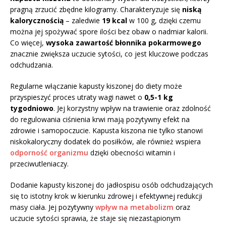
pragną zrzucić zbędne kilogramy. Charakteryzuje się
niską
kalorycznością
– zaledwie
19 kcal
w 100 g, dzięki czemu
można jej spożywać spore ilości bez obaw o nadmiar kalorii.
Co więcej,
wysoka zawartość błonnika pokarmowego
znacznie zwiększa uczucie sytości, co jest kluczowe podczas
odchudzania.
Regularne włączanie kapusty kiszonej do diety może
przyspieszyć proces utraty wagi nawet o
0,5-1 kg
tygodniowo
. Jej korzystny wpływ na trawienie oraz zdolność
do regulowania ciśnienia krwi mają pozytywny efekt na
zdrowie i samopoczucie. Kapusta kiszona nie tylko stanowi
niskokaloryczny dodatek do posiłków, ale również wspiera
odporność organizmu
dzięki obecności witamin i
przeciwutleniaczy.
Dodanie kapusty kiszonej do jadłospisu osób odchudzających
się to istotny krok w kierunku zdrowej i efektywnej redukcji
masy ciała. Jej pozytywny
wpływ na metabolizm
oraz
uczucie sytości sprawia, że staje się niezastąpionym