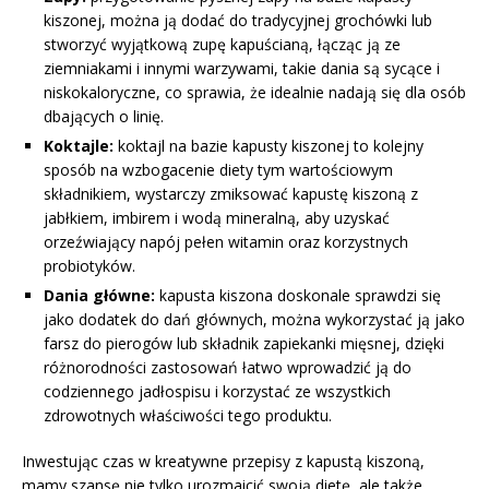
kiszonej, można ją dodać do tradycyjnej grochówki lub
stworzyć wyjątkową zupę kapuścianą, łącząc ją ze
ziemniakami i innymi warzywami, takie dania są sycące i
niskokaloryczne, co sprawia, że idealnie nadają się dla osób
dbających o linię.
Koktajle:
koktajl na bazie kapusty kiszonej to kolejny
sposób na wzbogacenie diety tym wartościowym
składnikiem, wystarczy zmiksować kapustę kiszoną z
jabłkiem, imbirem i wodą mineralną, aby uzyskać
orzeźwiający napój pełen witamin oraz korzystnych
probiotyków.
Dania główne:
kapusta kiszona doskonale sprawdzi się
jako dodatek do dań głównych, można wykorzystać ją jako
farsz do pierogów lub składnik zapiekanki mięsnej, dzięki
różnorodności zastosowań łatwo wprowadzić ją do
codziennego jadłospisu i korzystać ze wszystkich
zdrowotnych właściwości tego produktu.
Inwestując czas w kreatywne przepisy z kapustą kiszoną,
mamy szansę nie tylko urozmaicić swoją dietę, ale także