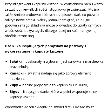
Przy integrowaniu kapusty kiszonej w codziennym menu warto
zacząć od niewielkich ilości i stopniowo je zwiększać. Można
także śmiało próbować różnych przepisów i dań, co pozwoli
odkryć nowe smaki. Należy jednak pamiętać, że długie
gotowanie tego składnika może prowadzić do utraty cennych
właściwości odżywczych, dlatego lepiej unikać intensywnej
obróbki termicznej.
Oto kilka inspirujących pomysłów na potrawy z
wykorzystaniem kapusty kiszonej:
Sałatki
– doskonałym wyborem jest surówka z marchewką
oraz cebulą,
Kanapki
– świetnie nadaje się jako zdrowy element
nadzienia,
Zupy
– idealne propozycje to kapuśniak lub żurek,
Bigos
– tradycyjne danie, które w pełni eksponuje smak
kapusty kiszonej.
Wprowadzając ten składnik do swojej diety i łącząc go ze