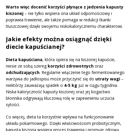
Warto więc docenić korzyści płynące z jedzenia kapusty
kiszonej
– nie tylko wspiera ona układ odpornościowy i
poprawia trawienie, ale także pomaga w redukcji tkanki
tłuszczowej dzięki swojemu niskokalorycznemu charakterowi.
Jakie efekty można osiągnąć dzięki
diecie kapuścianej?
Dieta kapuściana
, która opiera się na kiszonej kapuście,
niesie ze sobą szereg
korzyści zdrowotnych
oraz
odchudzających
. Regularne włączenie tego fermentowanego
warzywa do jadłospisu może przyczynić się do
utraty wagi
–
niektórzy zauważają spadek o
4-5 kg
już w ciągu tygodnia.
Niska kaloryczność kapusty kiszonej oraz jej bogactwo
błonnika odgrywają kluczową rolę w zapewnieniu uczucia
sytości.
Co więcej, dieta ta korzystnie wpływa na funkcjonowanie
układu pokarmowego. Dzięki właściwościom probiotycznym,
kapusta kiszona wspiera proces trawienia i promuje zdrową