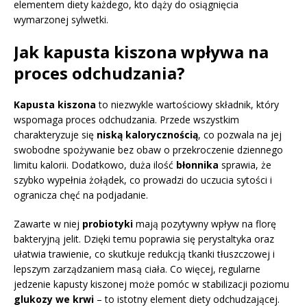
elementem diety każdego, kto dąży do osiągnięcia
wymarzonej sylwetki.
Jak kapusta kiszona wpływa na
proces odchudzania?
Kapusta kiszona
to niezwykle wartościowy składnik, który
wspomaga proces odchudzania. Przede wszystkim
charakteryzuje się
niską kalorycznością
, co pozwala na jej
swobodne spożywanie bez obaw o przekroczenie dziennego
limitu kalorii. Dodatkowo, duża ilość
błonnika
sprawia, że
szybko wypełnia żołądek, co prowadzi do uczucia sytości i
ogranicza chęć na podjadanie.
Zawarte w niej
probiotyki
mają pozytywny wpływ na florę
bakteryjną jelit. Dzięki temu poprawia się perystaltyka oraz
ułatwia trawienie, co skutkuje redukcją tkanki tłuszczowej i
lepszym zarządzaniem masą ciała. Co więcej, regularne
jedzenie kapusty kiszonej może pomóc w stabilizacji poziomu
glukozy we krwi
– to istotny element diety odchudzającej.