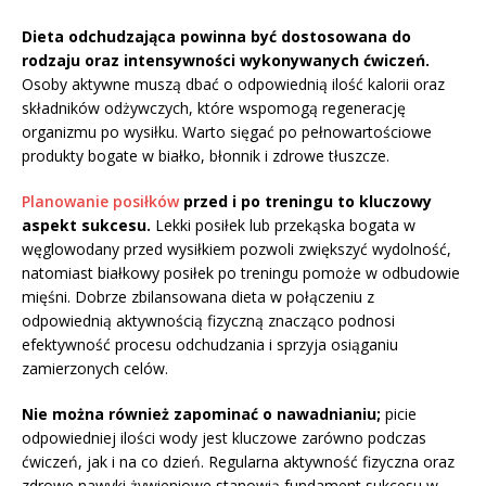
Dieta odchudzająca powinna być dostosowana do
rodzaju oraz intensywności wykonywanych ćwiczeń.
Osoby aktywne muszą dbać o odpowiednią ilość kalorii oraz
składników odżywczych, które wspomogą regenerację
organizmu po wysiłku. Warto sięgać po pełnowartościowe
produkty bogate w białko, błonnik i zdrowe tłuszcze.
Planowanie posiłków
przed i po treningu to kluczowy
aspekt sukcesu.
Lekki posiłek lub przekąska bogata w
węglowodany przed wysiłkiem pozwoli zwiększyć wydolność,
natomiast białkowy posiłek po treningu pomoże w odbudowie
mięśni. Dobrze zbilansowana dieta w połączeniu z
odpowiednią aktywnością fizyczną znacząco podnosi
efektywność procesu odchudzania i sprzyja osiąganiu
zamierzonych celów.
Nie można również zapominać o nawadnianiu;
picie
odpowiedniej ilości wody jest kluczowe zarówno podczas
ćwiczeń, jak i na co dzień. Regularna aktywność fizyczna oraz
zdrowe nawyki żywieniowe stanowią fundament sukcesu w