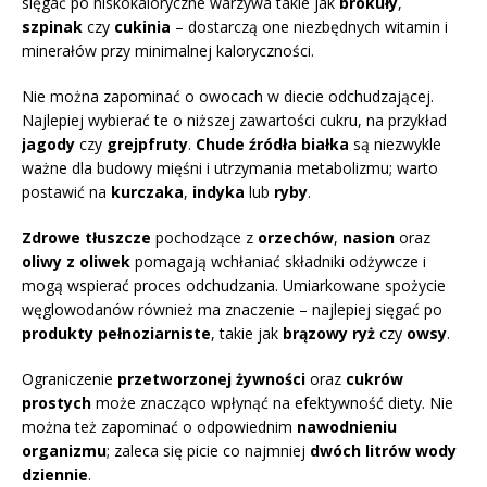
sięgać po niskokaloryczne warzywa takie jak
brokuły
,
szpinak
czy
cukinia
– dostarczą one niezbędnych witamin i
minerałów przy minimalnej kaloryczności.
Nie można zapominać o owocach w diecie odchudzającej.
Najlepiej wybierać te o niższej zawartości cukru, na przykład
jagody
czy
grejpfruty
.
Chude źródła białka
są niezwykle
ważne dla budowy mięśni i utrzymania metabolizmu; warto
postawić na
kurczaka
,
indyka
lub
ryby
.
Zdrowe tłuszcze
pochodzące z
orzechów
,
nasion
oraz
oliwy z oliwek
pomagają wchłaniać składniki odżywcze i
mogą wspierać proces odchudzania. Umiarkowane spożycie
węglowodanów również ma znaczenie – najlepiej sięgać po
produkty pełnoziarniste
, takie jak
brązowy ryż
czy
owsy
.
Ograniczenie
przetworzonej żywności
oraz
cukrów
prostych
może znacząco wpłynąć na efektywność diety. Nie
można też zapominać o odpowiednim
nawodnieniu
organizmu
; zaleca się picie co najmniej
dwóch litrów wody
dziennie
.