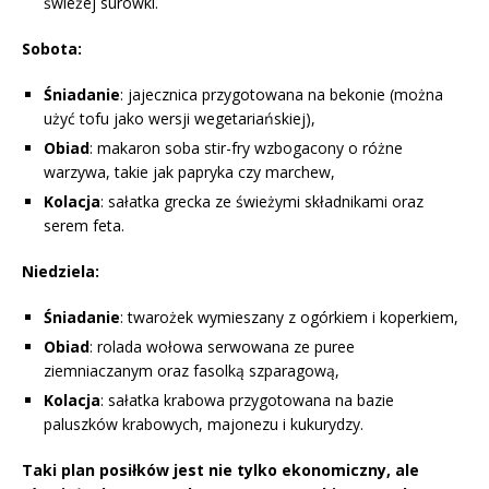
świeżej surówki.
Sobota:
Śniadanie
: jajecznica przygotowana na bekonie (można
użyć tofu jako wersji wegetariańskiej),
Obiad
: makaron soba stir-fry wzbogacony o różne
warzywa, takie jak papryka czy marchew,
Kolacja
: sałatka grecka ze świeżymi składnikami oraz
serem feta.
Niedziela:
Śniadanie
: twarożek wymieszany z ogórkiem i koperkiem,
Obiad
: rolada wołowa serwowana ze puree
ziemniaczanym oraz fasolką szparagową,
Kolacja
: sałatka krabowa przygotowana na bazie
paluszków krabowych, majonezu i kukurydzy.
Taki plan posiłków jest nie tylko ekonomiczny, ale