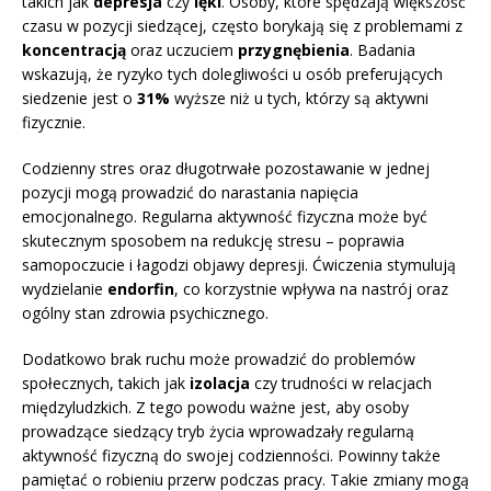
takich jak
depresja
czy
lęki
. Osoby, które spędzają większość
czasu w pozycji siedzącej, często borykają się z problemami z
koncentracją
oraz uczuciem
przygnębienia
. Badania
wskazują, że ryzyko tych dolegliwości u osób preferujących
siedzenie jest o
31%
wyższe niż u tych, którzy są aktywni
fizycznie.
Codzienny stres oraz długotrwałe pozostawanie w jednej
pozycji mogą prowadzić do narastania napięcia
emocjonalnego. Regularna aktywność fizyczna może być
skutecznym sposobem na redukcję stresu – poprawia
samopoczucie i łagodzi objawy depresji. Ćwiczenia stymulują
wydzielanie
endorfin
, co korzystnie wpływa na nastrój oraz
ogólny stan zdrowia psychicznego.
Dodatkowo brak ruchu może prowadzić do problemów
społecznych, takich jak
izolacja
czy trudności w relacjach
międzyludzkich. Z tego powodu ważne jest, aby osoby
prowadzące siedzący tryb życia wprowadzały regularną
aktywność fizyczną do swojej codzienności. Powinny także
pamiętać o robieniu przerw podczas pracy. Takie zmiany mogą