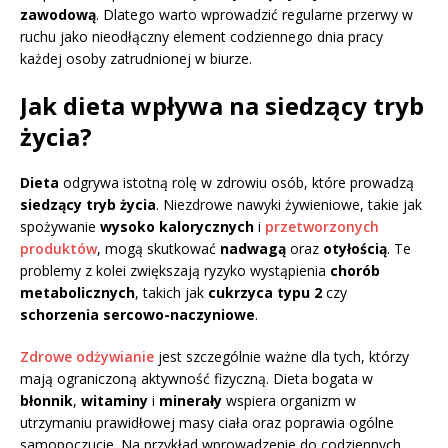
zawodową
. Dlatego warto wprowadzić regularne przerwy w
ruchu jako nieodłączny element codziennego dnia pracy
każdej osoby zatrudnionej w biurze.
Jak dieta wpływa na siedzący tryb
życia?
Dieta
odgrywa istotną rolę w zdrowiu osób, które prowadzą
siedzący tryb życia
. Niezdrowe nawyki żywieniowe, takie jak
spożywanie
wysoko kalorycznych
i
przetworzonych
produktów
, mogą skutkować
nadwagą
oraz
otyłością
. Te
problemy z kolei zwiększają ryzyko wystąpienia
chorób
metabolicznych
, takich jak
cukrzyca typu 2
czy
schorzenia sercowo-naczyniowe
.
Zdrowe odżywianie
jest szczególnie ważne dla tych, którzy
mają ograniczoną aktywność fizyczną. Dieta bogata w
błonnik
,
witaminy
i
minerały
wspiera organizm w
utrzymaniu prawidłowej masy ciała oraz poprawia ogólne
samopoczucie. Na przykład wprowadzenie do codziennych