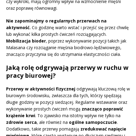
czy wykroki, mają ogromny wpływ na wzmocnienie mięśni
oraz poprawę równowagi.
Nie zapominajmy o regularnych przerwach na
aktywność.
Co godzinę warto wstać i przejść się przez chwilę
lub wykonać kilka prostych ćwiczeń rozciągających.
Mobilizacja bioder
, poprzez wykonywanie pozycji takich jak
Malasana czy rozciąganie mięśnia biodrowo-lędźwiowego,
znacząco przyczynia się do utrzymania elastyczności ciała.
Jaką rolę odgrywają przerwy w ruchu w
pracy biurowej?
Przerwy w aktywności fizycznej
odgrywają kluczową rolę w
biurowym środowisku, zwłaszcza dla tych, którzy spędzają
długie godziny w pozycji siedzącej. Regularne wstawanie oraz
wykonywanie prostych ćwiczeń mogą
znacząco poprawić
krążenie krwi
. To zjawisko ma istotny wpływ nie tylko na
zdrowie serca
, ale również na
ogólne samopoczucie
.
Dodatkowo, takie przerwy pomagają
zredukować napięcie
mięśniowe
, które często występuje po dłuższym siedzeniu i