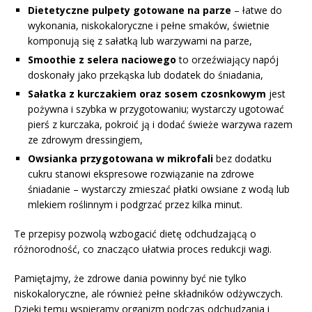
Dietetyczne pulpety gotowane na parze
– łatwe do
wykonania, niskokaloryczne i pełne smaków, świetnie
komponują się z sałatką lub warzywami na parze,
Smoothie z selera naciowego
to orzeźwiający napój
doskonały jako przekąska lub dodatek do śniadania,
Sałatka z kurczakiem oraz sosem czosnkowym
jest
pożywna i szybka w przygotowaniu; wystarczy ugotować
pierś z kurczaka, pokroić ją i dodać świeże warzywa razem
ze zdrowym dressingiem,
Owsianka przygotowana w mikrofali
bez dodatku
cukru stanowi ekspresowe rozwiązanie na zdrowe
śniadanie – wystarczy zmieszać płatki owsiane z wodą lub
mlekiem roślinnym i podgrzać przez kilka minut.
Te przepisy pozwolą wzbogacić dietę odchudzającą o
różnorodność, co znacząco ułatwia proces redukcji wagi.
Pamiętajmy, że zdrowe dania powinny być nie tylko
niskokaloryczne, ale również pełne składników odżywczych.
Dzięki temu wspieramy organizm podczas odchudzania i