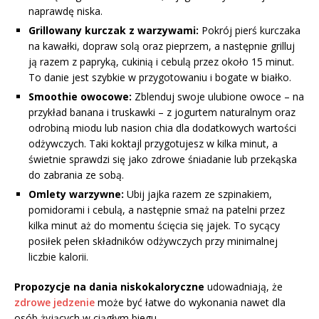
naprawdę niska.
Grillowany kurczak z warzywami:
Pokrój pierś kurczaka
na kawałki, dopraw solą oraz pieprzem, a następnie grilluj
ją razem z papryką, cukinią i cebulą przez około 15 minut.
To danie jest szybkie w przygotowaniu i bogate w białko.
Smoothie owocowe:
Zblenduj swoje ulubione owoce – na
przykład banana i truskawki – z jogurtem naturalnym oraz
odrobiną miodu lub nasion chia dla dodatkowych wartości
odżywczych. Taki koktajl przygotujesz w kilka minut, a
świetnie sprawdzi się jako zdrowe śniadanie lub przekąska
do zabrania ze sobą.
Omlety warzywne:
Ubij jajka razem ze szpinakiem,
pomidorami i cebulą, a następnie smaż na patelni przez
kilka minut aż do momentu ścięcia się jajek. To sycący
posiłek pełen składników odżywczych przy minimalnej
liczbie kalorii.
Propozycje na dania niskokaloryczne
udowadniają, że
zdrowe jedzenie
może być łatwe do wykonania nawet dla
osób żyjących w ciągłym biegu.