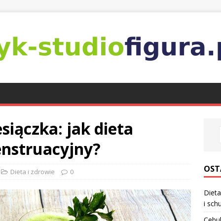
iączka: jak dieta
nstruacyjny?
OST
Dieta i zdrowie
0
Dieta
i sch
Cebul