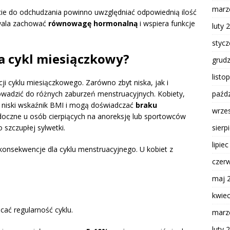
marz
cie do odchudzania powinno uwzględniać odpowiednią ilość
zwala zachować
równowagę hormonalną
i wspiera funkcje
luty 
styc
a cykl miesiączkowy?
grud
listo
ji cyklu miesiączkowego. Zarówno zbyt niska, jak i
owadzić do różnych zaburzeń menstruacyjnych. Kobiety,
paźdz
ą niski wskaźnik BMI i mogą doświadczać
braku
wrze
idoczne u osób cierpiących na anoreksję lub sportowców
szczupłej sylwetki.
sierp
lipie
onsekwencje dla cyklu menstruacyjnego. U kobiet z
czer
maj 
kwie
ać regularność cyklu.
marz
luty 