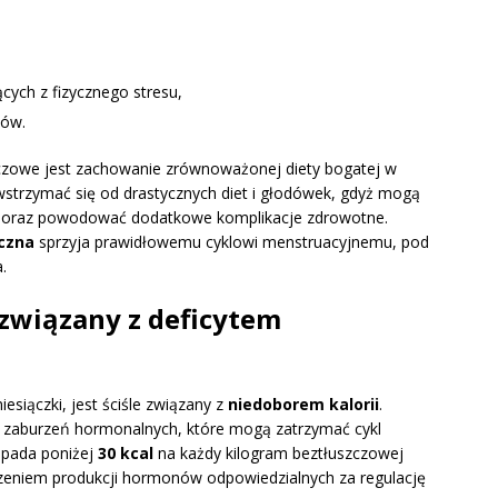
ych z fizycznego stresu,
nów.
uczowe jest zachowanie zrównoważonej diety bogatej w
wstrzymać się od drastycznych diet i głodówek, gdyż mogą
ką oraz powodować dodatkowe komplikacje zdrowotne.
czna
sprzyja prawidłowemu cyklowi menstruacyjnemu, pod
.
 związany z deficytem
iesiączki, jest ściśle związany z
niedoborem kalorii
.
o zaburzeń hormonalnych, które mogą zatrzymać cykl
 spada poniżej
30 kcal
na każdy kilogram beztłuszczowej
szeniem produkcji hormonów odpowiedzialnych za regulację