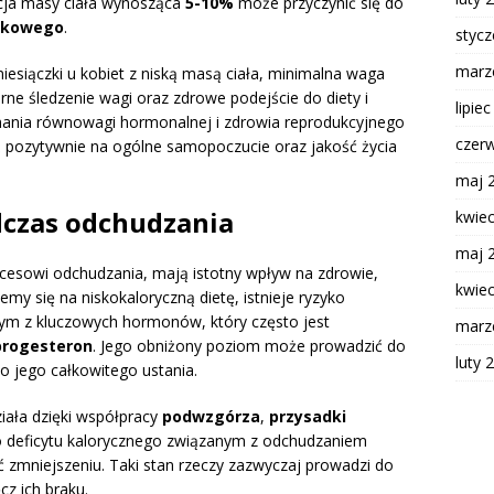
kcja masy ciała wynosząca
5-10%
może przyczynić się do
czkowego
.
styc
marz
iesiączki u kobiet z niską masą ciała, minimalna waga
arne śledzenie wagi oraz zdrowe podejście do diety i
lipie
ymania równowagi hormonalnej i zdrowia reprodukcyjnego
czer
ż pozytywnie na ogólne samopoczucie oraz jakość życia
maj 
czas odchudzania
kwie
maj 
ocesowi odchudzania, mają istotny wpływ na zdrowie,
kwie
my się na niskokaloryczną dietę, istnieje ryzyko
nym z kluczowych hormonów, który często jest
marz
progesteron
. Jego obniżony poziom może prowadzić do
luty 
 jego całkowitego ustania.
iała dzięki współpracy
podwzgórza
,
przysadki
go deficytu kalorycznego związanym z odchudzaniem
zmniejszeniu. Taki stan rzeczy zazwyczaj prowadzi do
z ich braku.