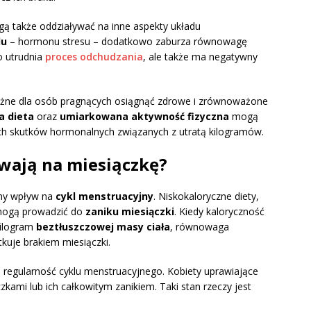
ą także oddziaływać na inne aspekty układu
lu
– hormonu stresu – dodatkowo zaburza równowagę
o utrudnia
proces odchudzania
, ale także ma negatywny
ażne dla osób pragnących osiągnąć zdrowe i zrównoważone
 dieta
oraz
umiarkowana aktywność fizyczna
mogą
h skutków hormonalnych związanych z utratą kilogramów.
ywają na miesiączkę?
ny wpływ na
cykl menstruacyjny
. Niskokaloryczne diety,
 mogą prowadzić do
zaniku miesiączki
. Kiedy kaloryczność
kilogram
beztłuszczowej masy ciała
, równowaga
uje brakiem miesiączki.
 regularność cyklu menstruacyjnego. Kobiety uprawiające
kami lub ich całkowitym zanikiem. Taki stan rzeczy jest