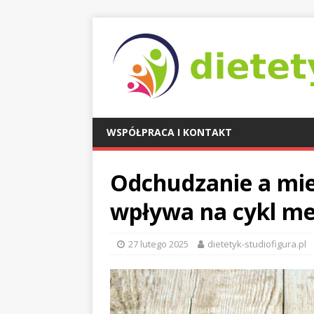
WSPÓŁPRACA I KONTAKT
Odchudzanie a mies
wpływa na cykl me
27 lutego 2025
dietetyk-studiofigura.pl