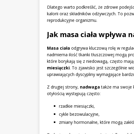
Dlatego warto podkreślić, że zdrowe podejś
kalorii oraz składników odżywczych. To po
reprodukcyjne organizmu.
Jak masa ciała wpływa n
Masa ciała
odgrywa kluczową rolę w regulac
nadmierna ilość tkanki tłuszczowej mogą pr
które borykają się z niedowagą, często maj
miesiączki
. To zjawisko jest szczególnie w
uprawiających dyscypliny wymagające bardzo 
Z drugiej strony,
nadwaga
także ma swoje k
otyłością występują często:
rzadkie miesiączki,
cykle bezowulacyjne,
zmiany hormonalne, które mogą zakłóc