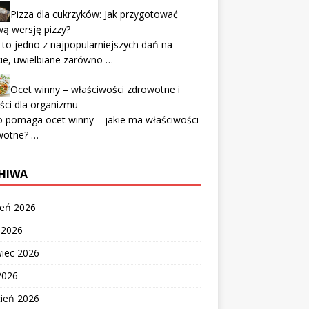
Pizza dla cukrzyków: Jak przygotować
ą wersję pizzy?
 to jedno z najpopularniejszych dań na
ie, uwielbiane zarówno …
Ocet winny – właściwości zdrowotne i
ści dla organizmu
 pomaga ocet winny – jakie ma właściwości
wotne? …
HIWA
ień 2026
c 2026
wiec 2026
2026
cień 2026