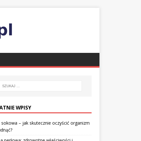
ATNIE WPISY
 sokowa – jak skutecznie oczyścić organizm
udnąć?
a perłowa: zdrowotne właściwości i