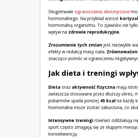
Długotrwałe
ograniczenia dietetyczne
mog
hormonalnego. Na przykład wzrost
kortyzo
hormonalną organizmu. To zjawisko nie tylk
wpływ na
zdrowie reprodukcyjne
.
Zrozumienie tych zmian
jest niezwykle w
efekty w redukcji masy ciała.
Zrównoważona
znacząco pomóc w ograniczeniu negatywnyc
Jak dieta i treningi wpł
Dieta
oraz
aktywność fizyczna
mają istot
zwłaszcza stosowane przez dłuższy okres,
pokarmów spada poniżej
45 kcal
na każdy 
hormonalna może zostać zaburzona, co skutk
Intensywne treningi
również oddziałują na
sport często zmagają się ze skąpymi miesiącz
konsekwencją: