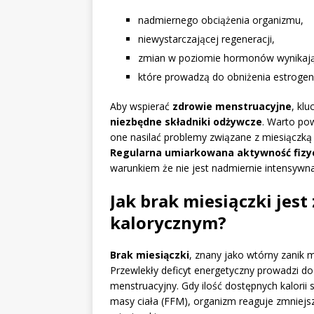
nadmiernego obciążenia organizmu,
niewystarczającej regeneracji,
zmian w poziomie hormonów wynikając
które prowadzą do obniżenia estroge
Aby wspierać
zdrowie menstruacyjne
, kl
niezbędne składniki odżywcze
. Warto po
one nasilać problemy związane z miesiącz
Regularna umiarkowana aktywność fizy
warunkiem że nie jest nadmiernie intensywna
Jak brak miesiączki jest
kalorycznym?
Brak miesiączki
, znany jako wtórny zanik m
Przewlekły deficyt energetyczny prowadzi d
menstruacyjny. Gdy ilość dostępnych kalorii
masy ciała (FFM), organizm reaguje zmniej