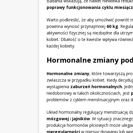
Badania wskazują, że nawet niewielka redu
poprawy funkcjonowania cyklu miesią
Warto podkreślić, że aby umożliwić powrót m
powinna wynosić przynajmniej
60 kg
. Regul
aktywności fizycznej są niezbędne dla utrz
kobiet. Dbałość o te kwestie wpływa równie
każdej kobiety.
Hormonalne zmiany pod
Hormonalne zmiany
, które towarzyszą pr
zwłaszcza w przypadku kobiet. Kiedy decyduje
wystąpienia
zaburzeń hormonalnych
. Jed
niedoborowy w takich okolicznościach, jest
problemów z cyklem menstruacyjnym oraz do
Układ hormonalny regulujący menstruację dz
mózgowej
i
jajników
. W sytuacji znaczne
produkcja hormonów płciowych może ulegać 
nieregularności
w miesiączkowaniu lub wręc