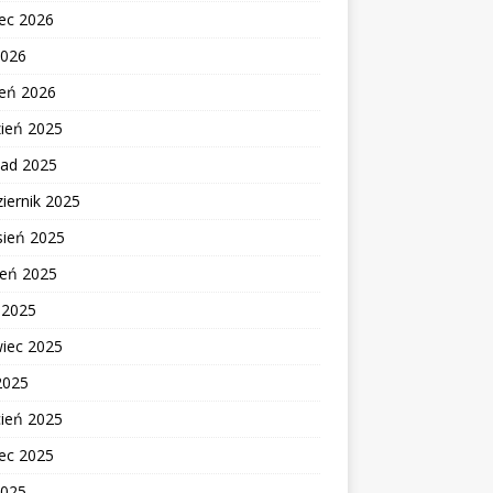
ec 2026
2026
zeń 2026
zień 2025
pad 2025
iernik 2025
sień 2025
ień 2025
c 2025
wiec 2025
2025
cień 2025
ec 2025
2025