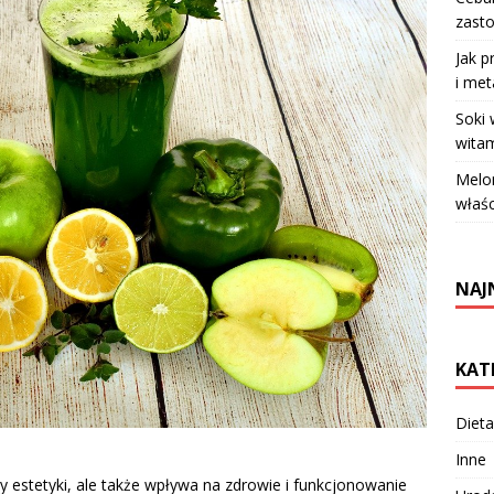
zasto
Jak p
i met
Soki
witam
Melo
właś
NAJ
KAT
Dieta
Inne
y estetyki, ale także wpływa na zdrowie i funkcjonowanie