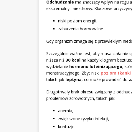
Odchudzanie
ma znaczący wpływ na regular
ekstremalny i niezdrowy. Kluczowe przyczyny
niski poziom energii,
zaburzenia hormonalne.
Gdy organizm zmaga się z przewlekłym nied
Szczególnie ważne jest, aby masa ciała nie 
niższa niż
30 kcal
na każdy kilogram beztłus
wydzielanie
hormonu luteinizującego
, któ
menstruacyjnego. Zbyt niski
poziom tkanki 
takich jak
leptyna
, co może prowadzić do
z
Długotrwały brak okresu związany z odchud
problemów zdrowotnych, takich jak:
anemia,
zwiększone ryzyko infekcji,
kontuzje.