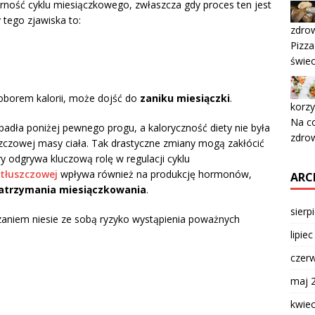
ność cyklu miesiączkowego, zwłaszcza gdy proces ten jest
 tego zjawiska to:
zdrow
Pizza
świec
oborem kalorii, może dojść do
zaniku miesiączki
.
korzy
Na co
spadła poniżej pewnego progu, a kaloryczność diety nie była
zdro
zczowej masy ciała. Tak drastyczne zmiany mogą zakłócić
ry odgrywa kluczową rolę w regulacji cyklu
tłuszczowej
wpływa również na produkcję hormonów,
ARC
atrzymania miesiączkowania
.
sierp
zaniem niesie ze sobą ryzyko wystąpienia poważnych
lipie
czer
maj 
kwie