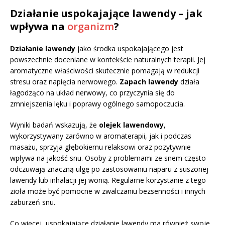
Działanie uspokajające lawendy – jak
wpływa na
organizm
?
Działanie lawendy
jako środka uspokajającego jest
powszechnie doceniane w kontekście naturalnych terapii. Jej
aromatyczne właściwości skutecznie pomagają w redukcji
stresu oraz napięcia nerwowego.
Zapach lawendy
działa
łagodząco na układ nerwowy, co przyczynia się do
zmniejszenia lęku i poprawy ogólnego samopoczucia.
Wyniki badań wskazują, że
olejek lawendowy
,
wykorzystywany zarówno w aromaterapii, jak i podczas
masażu, sprzyja głębokiemu relaksowi oraz pozytywnie
wpływa na jakość snu. Osoby z problemami ze snem często
odczuwają znaczną ulgę po zastosowaniu naparu z suszonej
lawendy lub inhalacji jej wonią. Regularne korzystanie z tego
zioła może być pomocne w zwalczaniu bezsenności i innych
zaburzeń snu.
Co więcej, uspokajające działanie lawendy ma również swoje