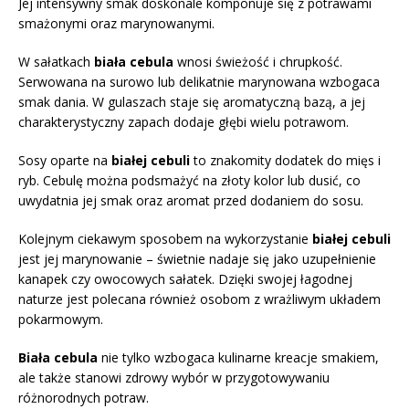
Jej intensywny smak doskonale komponuje się z potrawami
smażonymi oraz marynowanymi.
W sałatkach
biała cebula
wnosi świeżość i chrupkość.
Serwowana na surowo lub delikatnie marynowana wzbogaca
smak dania. W gulaszach staje się aromatyczną bazą, a jej
charakterystyczny zapach dodaje głębi wielu potrawom.
Sosy oparte na
białej cebuli
to znakomity dodatek do mięs i
ryb. Cebulę można podsmażyć na złoty kolor lub dusić, co
uwydatnia jej smak oraz aromat przed dodaniem do sosu.
Kolejnym ciekawym sposobem na wykorzystanie
białej cebuli
jest jej marynowanie – świetnie nadaje się jako uzupełnienie
kanapek czy owocowych sałatek. Dzięki swojej łagodnej
naturze jest polecana również osobom z wrażliwym układem
pokarmowym.
Biała cebula
nie tylko wzbogaca kulinarne kreacje smakiem,
ale także stanowi zdrowy wybór w przygotowywaniu
różnorodnych potraw.