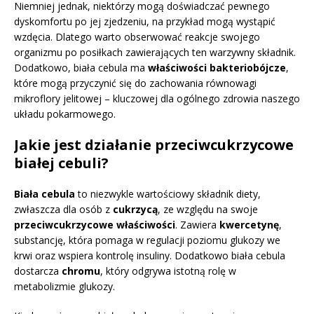
Niemniej jednak, niektórzy mogą doświadczać pewnego
dyskomfortu po jej zjedzeniu, na przykład mogą wystąpić
wzdęcia. Dlatego warto obserwować reakcje swojego
organizmu po posiłkach zawierających ten warzywny składnik.
Dodatkowo, biała cebula ma
właściwości bakteriobójcze
,
które mogą przyczynić się do zachowania równowagi
mikroflory jelitowej – kluczowej dla ogólnego zdrowia naszego
układu pokarmowego.
Jakie jest działanie przeciwcukrzycowe
białej cebuli?
Biała cebula
to niezwykle wartościowy składnik diety,
zwłaszcza dla osób z
cukrzycą
, ze względu na swoje
przeciwcukrzycowe właściwości
. Zawiera
kwercetynę
,
substancję, która pomaga w regulacji poziomu glukozy we
krwi oraz wspiera kontrolę insuliny. Dodatkowo biała cebula
dostarcza
chromu
, który odgrywa istotną rolę w
metabolizmie glukozy.