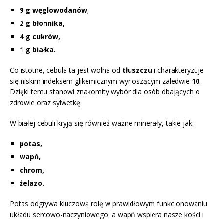
9 g węglowodanów,
2 g błonnika,
4 g cukrów,
1 g białka.
Co istotne, cebula ta jest wolna od
tłuszczu
i charakteryzuje
się niskim indeksem glikemicznym wynoszącym zaledwie
10
.
Dzięki temu stanowi znakomity wybór dla osób dbających o
zdrowie oraz sylwetkę.
W białej cebuli kryją się również ważne minerały, takie jak:
potas,
wapń,
chrom,
żelazo.
Potas odgrywa kluczową rolę w prawidłowym funkcjonowaniu
układu sercowo-naczyniowego, a wapń wspiera nasze kości i