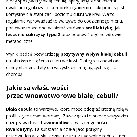
Kiedy spożywamy białą cebulę, sprzyjamy stopniowemu
uwalnianiu glukozy do komórek organizmu. Taki proces jest
korzystny dla stabilizacji poziomu cukru we krwi. Warto
regularnie wprowadzać to warzywo do codziennego menu,
ponieważ może ono wspierać zarówno
profilaktykę
, jak i
leczenie cukrzycy typu 2
oraz poprawić ogólne zdrowie
metaboliczne.
Wyniki badań potwierdzają
pozytywny wpływ białej cebuli
na obniżenie stężenia cukru we krwi. Dlatego stanowi ona
cenny element diety dla wszystkich zmagających się z tą
chorobą.
Jakie są właściwości
przeciwnowotworowe białej cebuli?
Biała cebula
to warzywo, które może odegrać istotną rolę w
profilaktyce nowotworowej. Zawdzięcza to przede wszystkim
dużej zawartości
flawonoidów
, a w szczególności
kwercetyny
. Ta substancja działa jako potężny
przeciwutleniacz, skutecznie neutralizując wolne rodniki i tym