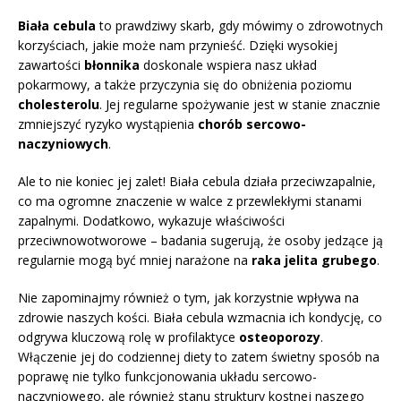
Biała cebula
to prawdziwy skarb, gdy mówimy o zdrowotnych
korzyściach, jakie może nam przynieść. Dzięki wysokiej
zawartości
błonnika
doskonale wspiera nasz układ
pokarmowy, a także przyczynia się do obniżenia poziomu
cholesterolu
. Jej regularne spożywanie jest w stanie znacznie
zmniejszyć ryzyko wystąpienia
chorób sercowo-
naczyniowych
.
Ale to nie koniec jej zalet! Biała cebula działa przeciwzapalnie,
co ma ogromne znaczenie w walce z przewlekłymi stanami
zapalnymi. Dodatkowo, wykazuje właściwości
przeciwnowotworowe – badania sugerują, że osoby jedzące ją
regularnie mogą być mniej narażone na
raka jelita grubego
.
Nie zapominajmy również o tym, jak korzystnie wpływa na
zdrowie naszych kości. Biała cebula wzmacnia ich kondycję, co
odgrywa kluczową rolę w profilaktyce
osteoporozy
.
Włączenie jej do codziennej diety to zatem świetny sposób na
poprawę nie tylko funkcjonowania układu sercowo-
naczyniowego, ale również stanu struktury kostnej naszego