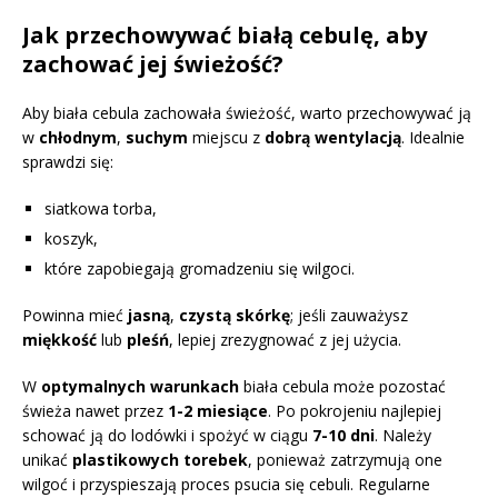
Jak przechowywać białą cebulę, aby
zachować jej świeżość?
Aby biała cebula zachowała świeżość, warto przechowywać ją
w
chłodnym
,
suchym
miejscu z
dobrą wentylacją
. Idealnie
sprawdzi się:
siatkowa torba,
koszyk,
które zapobiegają gromadzeniu się wilgoci.
Powinna mieć
jasną
,
czystą skórkę
; jeśli zauważysz
miękkość
lub
pleśń
, lepiej zrezygnować z jej użycia.
W
optymalnych warunkach
biała cebula może pozostać
świeża nawet przez
1-2 miesiące
. Po pokrojeniu najlepiej
schować ją do lodówki i spożyć w ciągu
7-10 dni
. Należy
unikać
plastikowych torebek
, ponieważ zatrzymują one
wilgoć i przyspieszają proces psucia się cebuli. Regularne