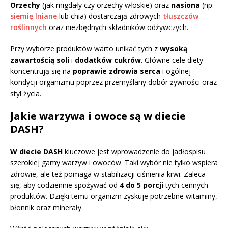
Orzechy
(jak migdały czy orzechy włoskie) oraz
nasiona
(np.
siemię lniane
lub chia) dostarczają zdrowych
tłuszczów
roślinnych
oraz niezbędnych składników odżywczych.
Przy wyborze produktów warto unikać tych z
wysoką
zawartością soli
i
dodatków cukrów
. Główne cele diety
koncentrują się na
poprawie zdrowia serca
i ogólnej
kondycji organizmu poprzez przemyślany dobór żywności oraz
styl życia.
Jakie warzywa i owoce są w diecie
DASH?
W diecie DASH
kluczowe jest wprowadzenie do jadłospisu
szerokiej gamy warzyw i owoców. Taki wybór nie tylko wspiera
zdrowie, ale też pomaga w stabilizacji ciśnienia krwi. Zaleca
się, aby codziennie spożywać od
4 do 5 porcji
tych cennych
produktów. Dzięki temu organizm zyskuje potrzebne witaminy,
błonnik oraz minerały.