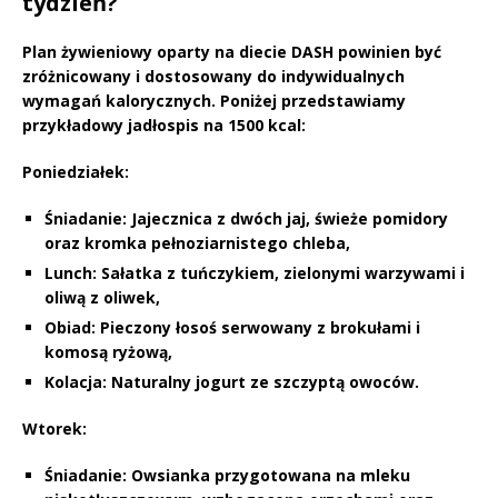
tydzień?
Plan żywieniowy oparty na diecie
DASH
powinien być
zróżnicowany i dostosowany do indywidualnych
wymagań kalorycznych. Poniżej przedstawiamy
przykładowy jadłospis na
1500 kcal
:
Poniedziałek:
Śniadanie:
Jajecznica z dwóch jaj, świeże pomidory
oraz kromka pełnoziarnistego chleba,
Lunch:
Sałatka z tuńczykiem, zielonymi warzywami i
oliwą z oliwek,
Obiad:
Pieczony łosoś serwowany z brokułami i
komosą ryżową,
Kolacja:
Naturalny jogurt ze szczyptą owoców.
Wtorek:
Śniadanie:
Owsianka przygotowana na mleku