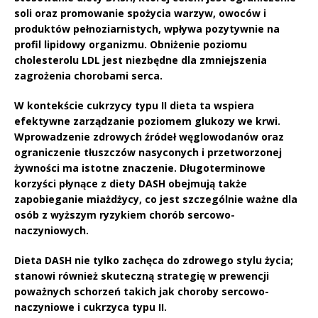
soli oraz promowanie spożycia
warzyw
,
owoców
i
produktów pełnoziarnistych
, wpływa pozytywnie na
profil lipidowy organizmu. Obniżenie poziomu
cholesterolu LDL
jest niezbędne dla zmniejszenia
zagrożenia chorobami serca.
W kontekście cukrzycy typu II dieta ta wspiera
efektywne zarządzanie poziomem
glukozy we krwi
.
Wprowadzenie zdrowych źródeł węglowodanów oraz
ograniczenie
tłuszczów nasyconych
i
przetworzonej
żywności
ma istotne znaczenie. Długoterminowe
korzyści płynące z diety DASH obejmują także
zapobieganie
miażdżycy
, co jest szczególnie ważne dla
osób z wyższym ryzykiem chorób sercowo-
naczyniowych.
Dieta DASH
nie tylko zachęca do zdrowego stylu życia;
stanowi również skuteczną strategię w prewencji
poważnych schorzeń takich jak
choroby sercowo-
naczyniowe
i
cukrzyca typu II
.