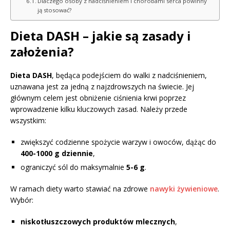
Dlaczego osoby z nadciśnieniem i chorobami serca powinny
ją stosować?
Dieta DASH – jakie są zasady i
założenia?
Dieta DASH
, będąca podejściem do walki z nadciśnieniem,
uznawana jest za jedną z najzdrowszych na świecie. Jej
głównym celem jest obniżenie ciśnienia krwi poprzez
wprowadzenie kilku kluczowych zasad. Należy przede
wszystkim:
zwiększyć codzienne spożycie warzyw i owoców, dążąc do
400-1000 g dziennie
,
ograniczyć sól do maksymalnie
5-6 g
.
W ramach diety warto stawiać na zdrowe
nawyki żywieniowe
.
Wybór:
niskotłuszczowych produktów mlecznych
,