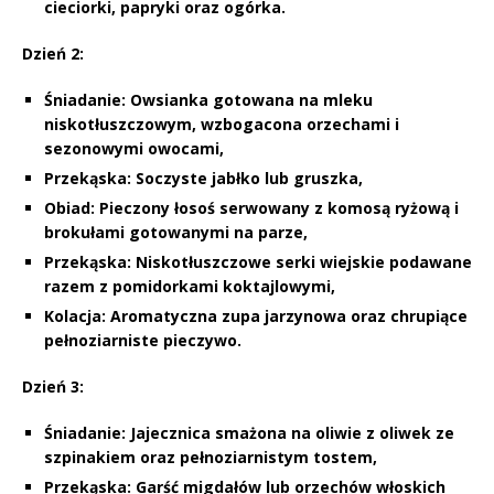
cieciorki, papryki oraz ogórka.
Dzień 2:
Śniadanie:
Owsianka gotowana na mleku
niskotłuszczowym, wzbogacona orzechami i
sezonowymi owocami,
Przekąska:
Soczyste jabłko lub gruszka,
Obiad:
Pieczony łosoś serwowany z komosą ryżową i
brokułami gotowanymi na parze,
Przekąska:
Niskotłuszczowe serki wiejskie podawane
razem z pomidorkami koktajlowymi,
Kolacja:
Aromatyczna zupa jarzynowa oraz chrupiące
pełnoziarniste pieczywo.
Dzień 3:
Śniadanie:
Jajecznica smażona na oliwie z oliwek ze
szpinakiem oraz pełnoziarnistym tostem,
Przekąska:
Garść migdałów lub orzechów włoskich