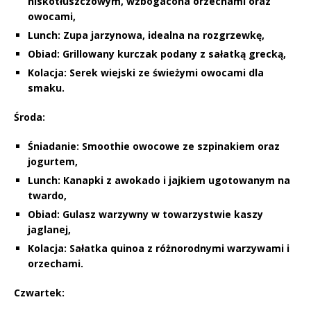
niskotłuszczowym, wzbogacona orzechami oraz
owocami,
Lunch:
Zupa jarzynowa, idealna na rozgrzewkę,
Obiad:
Grillowany kurczak podany z sałatką grecką,
Kolacja:
Serek wiejski ze świeżymi owocami dla
smaku.
Środa:
Śniadanie:
Smoothie owocowe ze szpinakiem oraz
jogurtem,
Lunch:
Kanapki z awokado i jajkiem ugotowanym na
twardo,
Obiad:
Gulasz warzywny w towarzystwie kaszy
jaglanej,
Kolacja:
Sałatka quinoa z różnorodnymi warzywami i
orzechami.
Czwartek: