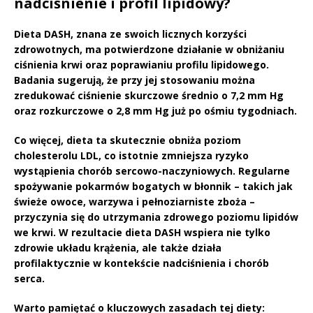
nadciśnienie i profil lipidowy?
Dieta DASH
, znana ze swoich licznych korzyści
zdrowotnych, ma potwierdzone działanie w obniżaniu
ciśnienia krwi oraz poprawianiu profilu lipidowego.
Badania sugerują, że przy jej stosowaniu można
zredukować ciśnienie skurczowe średnio o
7,2 mm Hg
oraz rozkurczowe o
2,8 mm Hg
już po ośmiu tygodniach.
Co więcej, dieta ta skutecznie obniża poziom
cholesterolu
LDL
, co istotnie zmniejsza ryzyko
wystąpienia chorób sercowo-naczyniowych. Regularne
spożywanie pokarmów bogatych w błonnik – takich jak
świeże owoce, warzywa i pełnoziarniste zboża –
przyczynia się do utrzymania zdrowego poziomu lipidów
we krwi. W rezultacie dieta DASH wspiera nie tylko
zdrowie układu krążenia, ale także działa
profilaktycznie w kontekście nadciśnienia i chorób
serca.
Warto pamiętać o kluczowych zasadach tej diety: