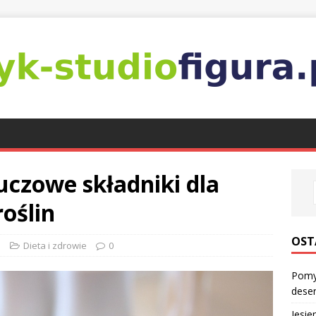
uczowe składniki dla
roślin
OST
l
Dieta i zdrowie
0
Pomys
dese
Jesie