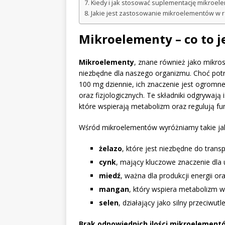
Kiedy i jak stosować suplementację mikroe
Jakie jest zastosowanie mikroelementów w ro
Mikroelementy – co to j
Mikroelementy
, znane również jako mikrosk
niezbędne dla naszego organizmu. Choć potr
100 mg dziennie, ich znaczenie jest ogromn
oraz fizjologicznych. Te składniki odgrywaj
które wspierają metabolizm oraz regulują f
Wśród mikroelementów wyróżniamy takie ja
żelazo
, które jest niezbędne do tran
cynk
, mający kluczowe znaczenie dla
miedź
, ważna dla produkcji energii or
mangan
, który wspiera metabolizm 
selen
, działający jako silny przeciwutl
Brak odpowiednich ilości mikroelement