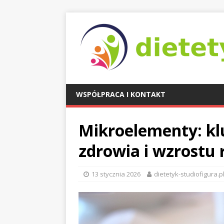
WSPÓŁPRACA I KONTAKT
Mikroelementy: kl
zdrowia i wzrostu 
13 stycznia 2026
dietetyk-studiofigura.p