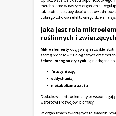
Oprócz wsparcia układu odpornościowego, 
metaboliczne w naszym organizmie. Regulują
tak istotne jest, aby dbać o odpowiedni poz
dobrego zdrowia i efektywnego działania s
Jaka jest rola mikroel
roślinnych i zwierzęcyc
Mikroelementy
odgrywają niezwykle istotną
szereg procesów fizjologicznych oraz metabol
żelazo
,
mangan
czy
cynk
są niezbędne do 
fotosyntezy
,
oddychania
,
metabolizmu azotu
.
Dodatkowo, mikroelementy te wspomagają 
wzrostowi i rozwojowi biomasy.
W organizmach zwierzęcych te składniki równ