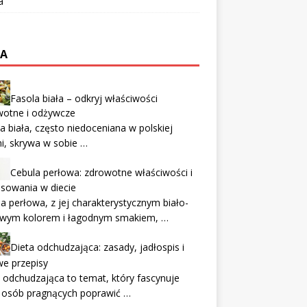
a
TA
Fasola biała – odkryj właściwości
wotne i odżywcze
a biała, często niedoceniana w polskiej
i, skrywa w sobie …
Cebula perłowa: zdrowotne właściwości i
sowania w diecie
a perłowa, z jej charakterystycznym biało-
owym kolorem i łagodnym smakiem, …
Dieta odchudzająca: zasady, jadłospis i
e przepisy
 odchudzająca to temat, który fascynuje
e osób pragnących poprawić …