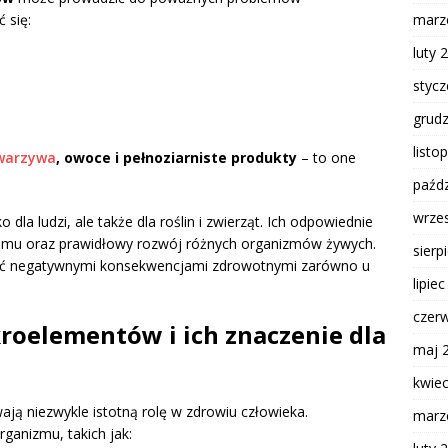
 się:
marz
luty 
styc
grud
listo
 warzywa
, owoce i pełnoziarniste produkty
– to one
paźdz
wrze
o dla ludzi, ale także dla roślin i zwierząt. Ich odpowiednie
emu oraz prawidłowy rozwój różnych organizmów żywych.
sierp
ć negatywnymi konsekwencjami zdrowotnymi zarówno u
lipie
czer
kroelementów i ich znaczenie dla
maj 
kwie
wają niezwykle istotną rolę w zdrowiu człowieka.
marz
ganizmu, takich jak: