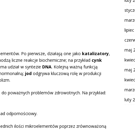
luty 
styc
marz
lipie
czer
maj 
ementów. Po pierwsze, działają one jako
katalizatory
,
kwie
odzą liczne reakcje biochemiczne; na przykład
cynk
 ma udział w syntezie
DNA
. Kolejną ważną funkcją
maj 
 hormonalną;
jod
odgrywa kluczową rolę w produkcji
kwie
lizm.
marz
ć do poważnych problemów zdrowotnych. Na przykład:
luty 
kład odpornościowy.
wiednich ilości mikroelementów poprzez zrównoważoną