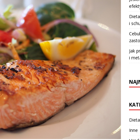
efekt
Dieta
i sch
Cebul
zasto
Jak p
i met
NAJ
KAT
Dieta
Inne