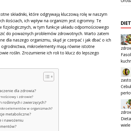
Urod
stotne składniki, które odgrywają kluczową rolę w naszym
ch ilościach, ich wpływ na organizm jest ogromny. Te
DIE
ów fizjologicznych, w tym funkcje układu odpornościowego
adzić do poważnych problemów zdrowotnych. Warto zatem
dne dla naszego organizmu, skąd je czerpać i jak dbać o ich
i ogrodnictwa, mikroelementy mają równie istotne
zdro
wie roślin. Zrozumienie ich roli to klucz do lepszego
Fasol
kuchn
zasto
Cebul
naczenie dla zdrowia?
perł
rnościowy i zdrowie?
 roślinnych i zwierzęcych?
ć mikroelementów w organizmach?
zdrow
kcje metaboliczne?
Dieta
e i nawożeniu
wiel
lementów?