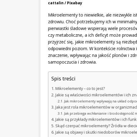
cattalin / Pixabay
Mikroelementy to niewielkie, ale niezwykle i
zdrowiu. Choć potrzebujemy ich w minimalny
pierwiastki śladowe wspierają wiele proces
czy metaboliczne, a ich deficyt może prow
przyjrzeć się, jakie mikroelementy są niezbę
odpowiedni poziom. W kontekście rolnictwa 
znaczenie, wpływając na jakość plonów i zdro
samopoczucia i zdrowia.
Spis treści
Mikroelementy – co to jest?
Jakie są właściwości mikroelementów i ich z
Jak mikroelementy wpływają na układ odpo
Jaka jest rola mikroelementów w organizmach
Jak przebiega wchłanianie i biodostępnoś
Jakie są przykłady mikroelementów i ich fun
Skąd czerpać mikroelementy? Źródła w dieci
Jakie są objawy i skutki niedoborów mikroe