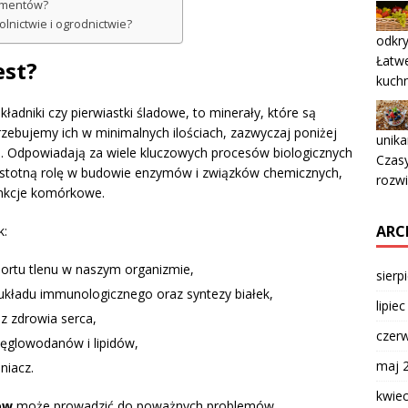
lementów?
lnictwie i ogrodnictwie?
odkry
Łatwe
est?
kuchn
ładniki czy pierwiastki śladowe, to minerały, które są
zebujemy ich w minimalnych ilościach, zazwyczaj poniżej
unika
e. Odpowiadają za wiele kluczowych procesów biologicznych
Czasy
ą istotną rolę w budowie enzymów i związków chemicznych,
rozwi
unkcje komórkowe.
ARC
k:
sportu tlenu w naszym organizmie,
sierp
 układu immunologicznego oraz syntezy białek,
lipie
az zdrowia serca,
czer
węglowodanów i lipidów,
maj 
eniacz.
kwie
ów
może prowadzić do poważnych problemów