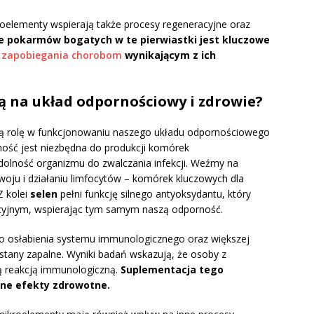
oelementy wspierają także procesy regeneracyjne oraz
e pokarmów bogatych w te pierwiastki jest kluczowe
i
zapobiegania chorobom
wynikającym z ich
 na układ odpornościowy i zdrowie?
ną rolę w funkcjonowaniu naszego układu odpornościowego
ność jest niezbędna do produkcji komórek
olność organizmu do zwalczania infekcji. Weźmy na
woju i działaniu limfocytów – komórek kluczowych dla
Z kolei
selen
pełni funkcję silnego antyoksydantu, który
cyjnym, wspierając tym samym naszą odporność.
o osłabienia systemu immunologicznego oraz większej
stany zapalne. Wyniki badań wskazują, że osoby z
ą reakcją immunologiczną.
Suplementacja tego
ne efekty zdrowotne.