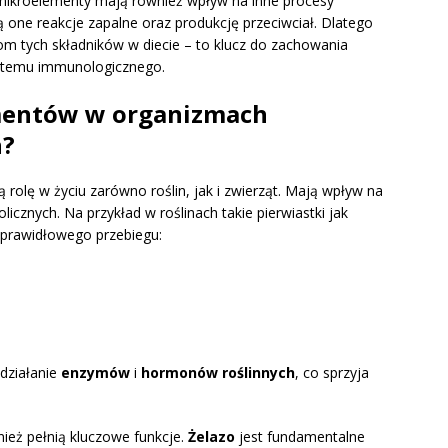
mikroelementy mają również wpływ na inne procesy
 one reakcje zapalne oraz produkcję przeciwciał. Dlatego
iom tych składników w diecie – to klucz do zachowania
ystemu immunologicznego.
ementów w organizmach
h?
 rolę w życiu zarówno roślin, jak i zwierząt. Mają wpływ na
icznych. Na przykład w roślinach takie pierwiastki jak
prawidłowego przebiegu:
działanie
enzymów
i
hormonów roślinnych
, co sprzyja
ież pełnią kluczowe funkcje.
Żelazo
jest fundamentalne