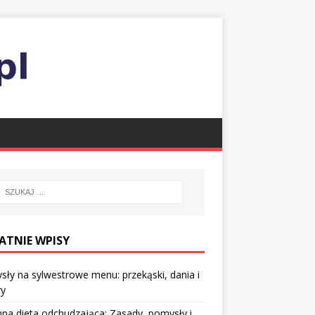
ATNIE WPISY
ły na sylwestrowe menu: przekąski, dania i
ry
nna dieta odchudzająca: Zasady, pomysły i