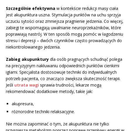
Szczególnie efektywna
w kontekście redukcji masy ciała
jest akupunktura uszna. Stymulacja punktów na uchu sprzyja
uczuciu sytości oraz zmniejsza pragnienie jedzenia. Co więcej,
zabiegi te wspomagają uwalnianie neuroprzekaźników, które
poprawiają nastrój. W ten sposób mogą pomóc w łagodzeniu
stresu i depresji – dwóch czynników często prowadzących do
niekontrolowanego jedzenia.
Zabieg akupunktury
dla osób pragnących schudnąć polega
na precyzyjnym nakłuwaniu odpowiednich punktów cienkimi
igłami. Specjalista dostosowuje techniki do indywidualnych
potrzeb pacjenta, co znacząco zwiększa skuteczność terapii.
Jeśli
utrata wagi
sprawia trudności, lekarze mogą
rekomendować dodatkowe metody, takie jak:
akupresura,
różnorodne techniki relaksacyjne.
Nie można zapominać o tym, że akupunktura nie tylko
przyspiesza metabolizm poprzez poprawę przepływu energii w