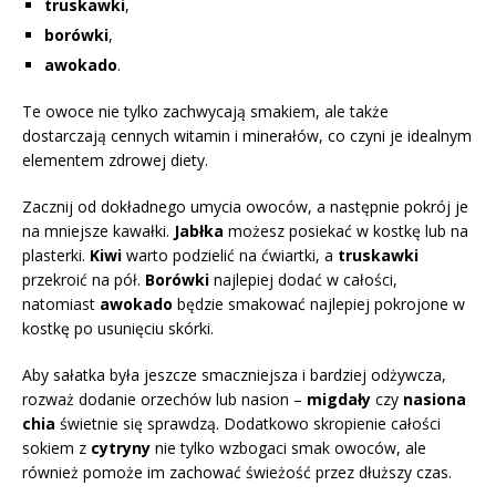
truskawki
,
borówki
,
awokado
.
Te owoce nie tylko zachwycają smakiem, ale także
dostarczają cennych witamin i minerałów, co czyni je idealnym
elementem zdrowej diety.
Zacznij od dokładnego umycia owoców, a następnie pokrój je
na mniejsze kawałki.
Jabłka
możesz posiekać w kostkę lub na
plasterki.
Kiwi
warto podzielić na ćwiartki, a
truskawki
przekroić na pół.
Borówki
najlepiej dodać w całości,
natomiast
awokado
będzie smakować najlepiej pokrojone w
kostkę po usunięciu skórki.
Aby sałatka była jeszcze smaczniejsza i bardziej odżywcza,
rozważ dodanie orzechów lub nasion –
migdały
czy
nasiona
chia
świetnie się sprawdzą. Dodatkowo skropienie całości
sokiem z
cytryny
nie tylko wzbogaci smak owoców, ale
również pomoże im zachować świeżość przez dłuższy czas.