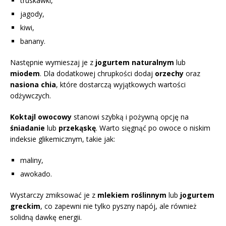
truskawki,
jagody,
kiwi,
banany.
Następnie wymieszaj je z
jogurtem naturalnym
lub
miodem
. Dla dodatkowej chrupkości dodaj
orzechy
oraz
nasiona chia
, które dostarczą wyjątkowych wartości
odżywczych.
Koktajl owocowy
stanowi szybką i pożywną opcję na
śniadanie
lub
przekąskę
. Warto sięgnąć po owoce o niskim
indeksie glikemicznym, takie jak:
maliny,
awokado.
Wystarczy zmiksować je z
mlekiem roślinnym
lub
jogurtem
greckim
, co zapewni nie tylko pyszny napój, ale również
solidną dawkę energii.