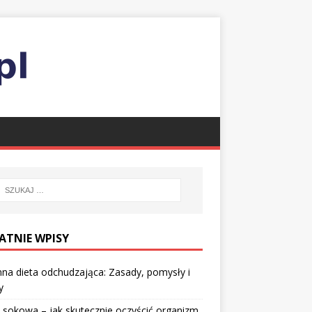
ATNIE WPISY
nna dieta odchudzająca: Zasady, pomysły i
y
 sokowa – jak skutecznie oczyścić organizm