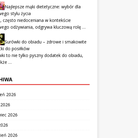
Najlepsze mąki dietetyczne: wybór dla
ego stylu życia
 często niedoceniana w kontekście
wego odżywiania, odgrywa kluczową rolę …
Surówki do obiadu – zdrowe i smakowite
ki do posiłków
ki to nie tylko pyszny dodatek do obiadu,
akże …
HIWA
ień 2026
c 2026
wiec 2026
2026
cień 2026