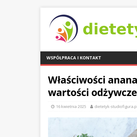
WSPÓŁPRACA I KONTAKT
Właściwości ananas
wartości odżywcze
16 kwietnia 2025
dietetyk-studiofigura.p