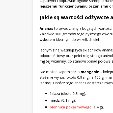
zapalnymi i poprawiać ogólne samopoczucie
lepszemu funkcjonowaniu organizmu or
Jakie są wartości odżywcze 
Ananas
to owoc znany z bogatych wartości 
Zaledwie 100 gramów tego pysznego owocu z
wyborem idealnym do wszelkich diet.
Jednym z najważniejszych składników anana
odpornościowy oraz pełni rolę silnego anty
mg tej witaminy, co stanowi ponad połowę z
Nie można zapominać o
manganie
– kolej
stężenie wynosi około 0,9 mg na 100 g i ma 
łącznej. Oprócz tego ananas dostarcza równi
żelaza (około 0,3 mg),
miedzi (0,1 mg),
błonnika pokarmowego
(1,4 g),