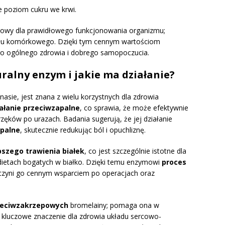
e poziom cukru we krwi.
zowy dla prawidłowego funkcjonowania organizmu;
ału komórkowego. Dzięki tym cennym wartościom
o ogólnego zdrowia i dobrego samopoczucia.
uralny enzym i jakie ma działanie?
asie, jest znana z wielu korzystnych dla zdrowia
ałanie przeciwzapalne
, co sprawia, że może efektywnie
zęków po urazach. Badania sugerują, że jej działanie
apalne
, skutecznie redukując ból i opuchliznę.
pszego trawienia białek
, co jest szczególnie istotne dla
dietach bogatych w białko. Dzięki temu enzymowi
proces
 czyni go cennym wsparciem po operacjach oraz
zeciwzakrzepowych
bromelainy; pomaga ona w
ma kluczowe znaczenie dla zdrowia układu sercowo-