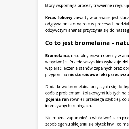
który wspomaga procesy trawienne i reguluj
Kwas foliowy
zawarty w ananasie jest kluc
odgrywa on istotną rolę w procesach podzi
odżywczym ananas przyczynia się do naszeg
Co to jest bromelaina – nat
Bromelaina
, naturalny enzym obecny w anan
właściwości. Przede wszystkim wykazuje
dzi
wspierać leczenie stanów zapalnych oraz obr
przypomina
niesteroidowe leki przeciwz
Dodatkowo bromelaina przyczynia się do
le
osób z problemami żołąkowymi lub tych na 
gojenia ran
również przebiega szybciej, co
intensywnych treningach.
Nie można zapomnieć o właściwościach
pr
zapobieganiu sklejaniu się płytek krwi, co 