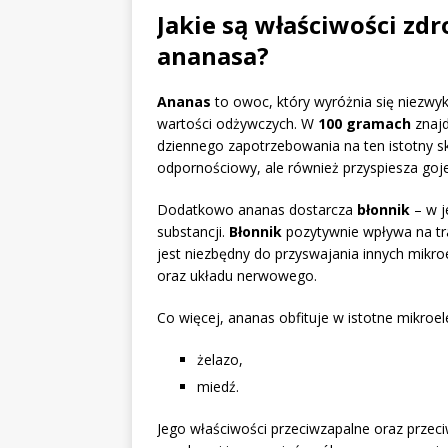
Jakie są właściwości zd
ananasa?
Ananas
to owoc, który wyróżnia się niezw
wartości odżywczych. W
100 gramach
znaj
dziennego zapotrzebowania na ten istotny s
odpornościowy, ale również przyspiesza gojen
Dodatkowo ananas dostarcza
błonnik
– w j
substancji.
Błonnik
pozytywnie wpływa na tra
jest niezbędny do przyswajania innych mi
oraz układu nerwowego.
Co więcej, ananas obfituje w istotne mikroel
żelazo,
miedź.
Jego właściwości przeciwzapalne oraz prze