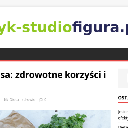
a: zdrowotne korzyści i
OST
l
Dieta i zdrowie
0
Jesie
efekt
Dieta