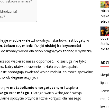
ciwobrzękowe ananasa?
zdrow
odchudzania?
Mąka,
asa?
zdro
dodat
y kryje w sobie wiele zdrowotnych skarbów. Jest bogaty w
Surów
n
,
żelazo
czy
miedź
. Dzięki
niskiej kaloryczności
–
ale t
 doskonały wybór dla osób pragnących zadbać o sylwetkę.
ząco wspierać naszą odporność. To zasługa nie tylko
ARC
, który ułatwia trawienie i działa przeciwzapalnie.
sie pomagają zwalczać wolne rodniki, co może spowolnić
sierp
 chorób degeneracyjnych.
lipie
rolę w
metabolizmie energetycznym
i wspiera
czer
wego
oraz
mózgu
. Dlatego warto wzbogacić swoją
larne spożycie przynosi liczne korzyści dla naszego
maj 
kwie