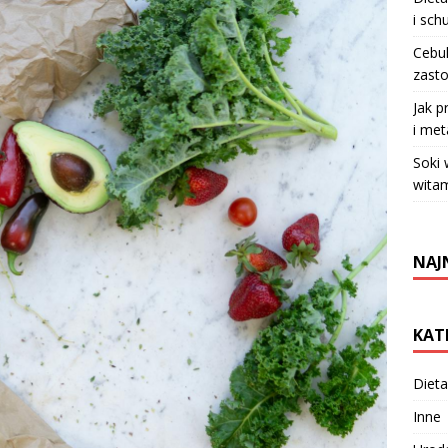
i sch
Cebul
zasto
Jak p
i met
Soki
witam
NAJ
KAT
Dieta
Inne