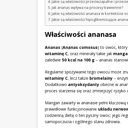
Jakie są właściwości przeciwzapalne i prze
Jak ananas wpływa na procesy trawienne?
Jakie są właściwości ananasa w kontekście 
Jakie są właściwości hipoglikemizujące anan
Właściwości ananasa
Ananas
(
Ananas comosus
) to owoc, któr
witaminę C
, oraz minerały takie jak
manga
zaledwie
50 kcal na 100 g
– ananas stanowi
Regularne spożywanie tego owocu może znac
witaminy C
, lecz także
bromelainy
– enzymu
Dodatkowo
antyoksydanty
obecne w anana
proces starzenia się oraz zmniejszyć ryzyko
Mangan zawarty w ananasie pełni kluczową 
prawidłowe funkcjonowanie
układu nerwo
codzienną dietę o ten pyszny owoc; jego regu
samopoczucia i ogólnego stanu zdrowia.