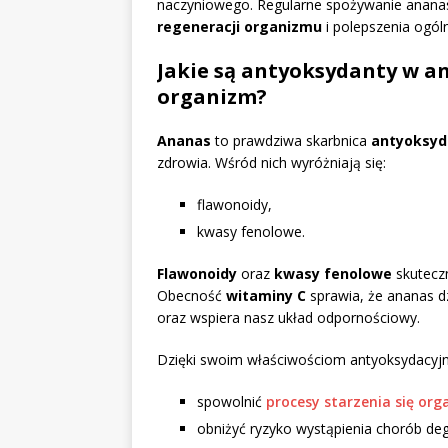
naczyniowego. Regularne spożywanie ananas
regeneracji organizmu
i polepszenia ogól
Jakie są antyoksydanty w an
organizm?
Ananas
to prawdziwa skarbnica
antyoksy
zdrowia. Wśród nich wyróżniają się:
flawonoidy,
kwasy fenolowe.
Flawonoidy
oraz
kwasy fenolowe
skuteczn
Obecność
witaminy C
sprawia, że ananas d
oraz wspiera nasz układ odpornościowy.
Dzięki swoim właściwościom antyoksydacyj
spowolnić
procesy starzenia się or
obniżyć ryzyko wystąpienia chorób de