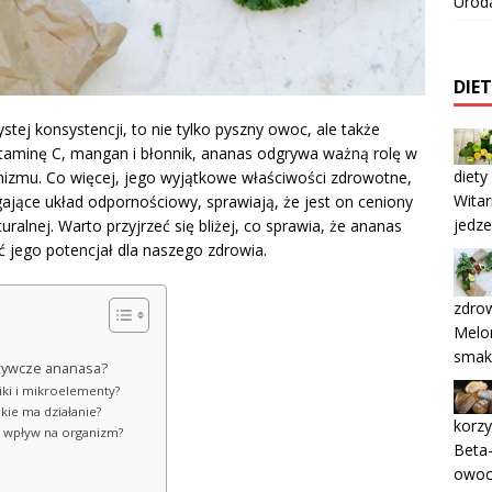
Urod
DIE
tej konsystencji, to nie tylko pyszny owoc, ale także
taminę C, mangan i błonnik, ananas odgrywa ważną rolę w
diety
anizmu. Co więcej, jego wyjątkowe właściwości zdrowotne,
Witar
gające układ odpornościowy, sprawiają, że jest on ceniony
jedz
uralnej. Warto przyjrzeć się bliżej, co sprawia, że ananas
 jego potencjał dla naszego zdrowia.
zdrow
Melon
smak
dżywcze ananasa?
iki i mikroelementy?
akie ma działanie?
korzy
ją wpływ na organizm?
Beta-
owoc