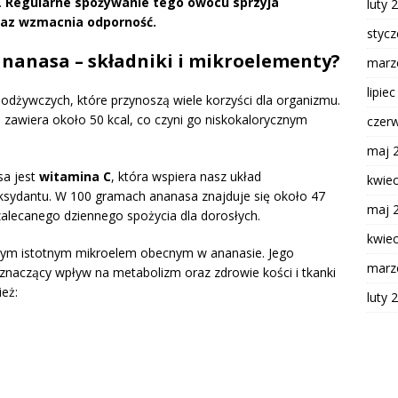
.
Regularne spożywanie tego owocu sprzyja
luty 
az wzmacnia odporność.
styc
ananasa – składniki i mikroelementy?
marz
lipie
odżywczych, które przynoszą wiele korzyści dla organizmu.
awiera około 50 kcal, co czyni go niskokalorycznym
czer
maj 
sa jest
witamina C
, która wspiera nasz układ
kwie
oksydantu. W 100 gramach ananasa znajduje się około 47
maj 
alecanego dziennego spożycia dla dorosłych.
kwie
nym istotnym mikroelem obecnym w ananasie. Jego
marz
znaczący wpływ na metabolizm oraz zdrowie kości i tkanki
eż:
luty 