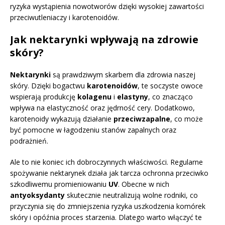
ryzyka wystąpienia nowotworów dzięki wysokiej zawartości
przeciwutleniaczy i karotenoidów.
Jak nektarynki wpływają na zdrowie
skóry?
Nektarynki
są prawdziwym skarbem dla zdrowia naszej
skóry. Dzięki bogactwu
karotenoidów
, te soczyste owoce
wspierają produkcję
kolagenu
i
elastyny
, co znacząco
wpływa na elastyczność oraz jędrność cery. Dodatkowo,
karotenoidy wykazują działanie
przeciwzapalne
, co może
być pomocne w łagodzeniu stanów zapalnych oraz
podrażnień.
Ale to nie koniec ich dobroczynnych właściwości. Regularne
spożywanie nektarynek działa jak tarcza ochronna przeciwko
szkodliwemu promieniowaniu
UV
. Obecne w nich
antyoksydanty
skutecznie neutralizują wolne rodniki, co
przyczynia się do zmniejszenia ryzyka uszkodzenia komórek
skóry i opóźnia proces starzenia. Dlatego warto włączyć te