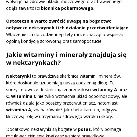
wpłynąć na zdrowie układu moczowego oraz trawiennego
dzięki zawartości
błonnika pokarmowego
.
Ostatecznie warto zwrócić uwagę na bogactwo
odżywcze nektarynek i ich działanie przeciwutleniające.
Włączenie ich do codziennej diety może znacząco wspierać
ogólną kondycję zdrowotną oraz samopoczucie.
Jakie witaminy i minerały znajdują się
w nektarynkach?
Nektarynki
to prawdziwa skarbnica witamin i minerałów,
które doskonale uzupełniają naszą codzienną dietę. Te
soczyste owoce dostarczają znaczne ilości
witaminy A
oraz
C
.
Witamina C
nie tylko wzmacnia układ odpornościowy, ale
również działa jako potężny przeciwutleniacz, natomiast
witamina A
, znana również jako beta-karoten, odgrywa
kluczową rolę w utrzymaniu zdrowego wzroku i skóry.
Dodatkowo nektarynki są bogate w
potas
, który pomaga
regulować ciśnienie krwi oraz wspiera prawidłowe