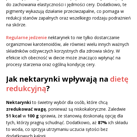
do zachowania elastyczności i jędrności cery. Dodatkowo, te
pigmenty wykazują działanie przeciwzapalne, co pomaga w
redukcji stanów zapalnych oraz wszelkiego rodzaju podrażnień
na skórze.
Regularne jedzenie
nektarynek to nie tylko dostarczanie
organizmowi karotenoidów, ale również wielu innych ważnych
składników odżywczych korzystnych dla zdrowia skóry. W
efekcie ich obecność w diecie może znacząco wpłynąć na
procesy starzenia oraz ogólną kondycję cery.
Jak nektarynki wpływają na
dietę
redukcyjną
?
Nektarynki
to świetny wybór dla osób, które chcą
zredukować wagę
, ponieważ są niskokaloryczne. Zaledwie
51 kcal
w
100 g
sprawia, że stanowią doskonałą opcję dla
tych, którzy pragną schudnąć. Dodatkowo, aż
87%
ich składu
to woda, co sprzyja utrzymaniu uczucia sytości bez
dodatkowych kalorii.