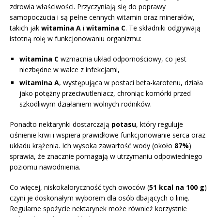
zdrowia właściwości. Przyczyniają się do poprawy
samopoczucia i są pełne cennych witamin oraz minerałów,
takich jak
witamina A
i
witamina C
. Te składniki odgrywają
istotną rolę w funkcjonowaniu organizmu:
witamina C
wzmacnia układ odpornościowy, co jest
niezbędne w walce z infekcjami,
witamina A
, występująca w postaci beta-karotenu, działa
jako potężny przeciwutleniacz, chroniąc komórki przed
szkodliwym działaniem wolnych rodników.
Ponadto nektarynki dostarczają
potasu
, który reguluje
ciśnienie krwi i wspiera prawidłowe funkcjonowanie serca oraz
układu krążenia. Ich wysoka zawartość wody (około
87%
)
sprawia, że znacznie pomagają w utrzymaniu odpowiedniego
poziomu nawodnienia.
Co więcej, niskokaloryczność tych owoców (
51 kcal na 100 g
)
czyni je doskonałym wyborem dla osób dbających o linię.
Regularne spożycie nektarynek może również korzystnie