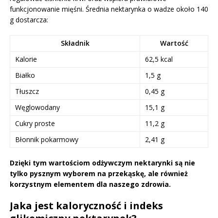
funkcjonowanie mięśni. Średnia nektarynka o wadze około 140
g dostarcza:
Składnik
Wartość
Kalorie
62,5 kcal
Białko
1,5 g
Tłuszcz
0,45 g
Węglowodany
15,1 g
Cukry proste
11,2 g
Błonnik pokarmowy
2,41 g
Dzięki tym wartościom odżywczym nektarynki są nie
tylko pysznym wyborem na przekąskę, ale również
korzystnym elementem dla naszego zdrowia.
Jaka jest kaloryczność i indeks