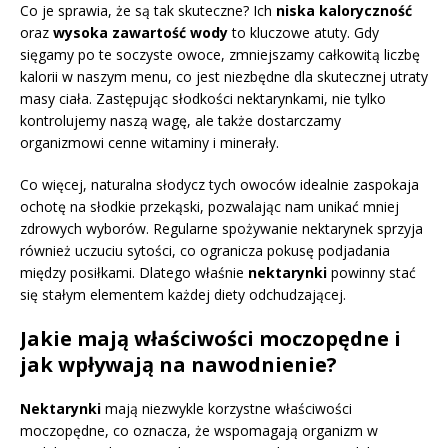
Co je sprawia, że są tak skuteczne? Ich
niska kaloryczność
oraz
wysoka zawartość wody
to kluczowe atuty. Gdy
sięgamy po te soczyste owoce, zmniejszamy całkowitą liczbę
kalorii w naszym menu, co jest niezbędne dla skutecznej utraty
masy ciała. Zastępując słodkości nektarynkami, nie tylko
kontrolujemy naszą wagę, ale także dostarczamy
organizmowi cenne witaminy i minerały.
Co więcej, naturalna słodycz tych owoców idealnie zaspokaja
ochotę na słodkie przekąski, pozwalając nam unikać mniej
zdrowych wyborów. Regularne spożywanie nektarynek sprzyja
również uczuciu sytości, co ogranicza pokusę podjadania
między posiłkami. Dlatego właśnie
nektarynki
powinny stać
się stałym elementem każdej diety odchudzającej.
Jakie mają właściwości moczopędne i
jak wpływają na nawodnienie?
Nektarynki
mają niezwykle korzystne właściwości
moczopędne, co oznacza, że wspomagają organizm w