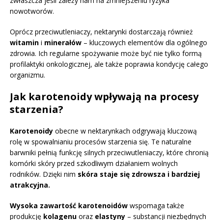
zwłaszcza jeśli zależy nam na zmniejszeniu ryzyka
nowotworów.
Oprócz przeciwutleniaczy, nektarynki dostarczają również
witamin
i
minerałów
– kluczowych elementów dla ogólnego
zdrowia. Ich regularne spożywanie może być nie tylko formą
profilaktyki onkologicznej, ale także poprawia kondycję całego
organizmu.
Jak karotenoidy wpływają na procesy
starzenia?
Karotenoidy
obecne w nektarynkach odgrywają kluczową
rolę w spowalnianiu procesów starzenia się. Te naturalne
barwniki pełnią funkcję silnych przeciwutleniaczy, które chronią
komórki skóry przed szkodliwym działaniem wolnych
rodników. Dzięki nim
skóra staje się zdrowsza i bardziej
atrakcyjna.
Wysoka zawartość karotenoidów
wspomaga także
produkcję
kolagenu
oraz
elastyny
– substancji niezbędnych