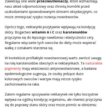
Zawierają one wiele
przeciwutleniaczy
, które wzmacniają
nasz układ odpornościowy oraz chronią komórki przed
uszkodzeniami spowodowanymi stresem oksydacyjnym, co
może zmniejszać ryzyko rozwoju nowotworów.
Oprócz tego, nektarynki pozytywnie wpływają na kondycję
skóry. Bogactwo
witamin A i C
oraz
karotenoidów
przyczynia się do lepszego nawilżenia i elastyczności cery.
Regularne włączanie tych owoców do diety może wspierać
walkę z oznakami starzenia się.
W kontekście profilaktyki nowotworowej warto zwrócić uwagę
na rolę karotenoidów obecnych w nektarynkach. Te
naturalne
pigmenty
mają właściwości antynowotworowe, a badania
epidemiologiczne sugerują, że osoby jedzące dużo
kolorowych owoców i warzyw mają niższe ryzyko
zachorowania na raka.
Zatem regularne spożywanie nektarynek nie tylko korzystnie
wpływa na ogólną kondycję organizmu, ale również przyczynia
się do poprawy stanu skóry oraz może pomóc w obniżeniu