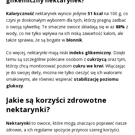
glikemiczny nektarynek?
Kaloryczność
nektarynek wynosi jedynie
51 kcal
na 100 g, co
czyni je doskonałym wyborem dla tych, którzy pragną zadbać
o swoją sylwetkę. Te smaczne owoce składają się w aż
88%
z
wody, co nie tylko wpływa na ich niską zawartość kalorii, ale
także sprawia, że są bogate w
błonnik
.
Co więcej, nektarynki mają niski
indeks glikemiczny
. Dzięki
temu są szczególnie polecane osobom z
cukrzycą
oraz tym,
którzy chcą monitorować poziom
cukru we krwi
. Włączając
je do swojej diety, można nie tylko cieszyć się ich walorami
smakowymi, ale również wspierać
stabilizację poziomu
glukozy
.
Jakie są korzyści zdrowotne
nektarynki?
Nektarynki
to owoce, które mogą znacząco poprawić nasze
zdrowie, a ich regularne spożycie przynosi szereg korzyści.