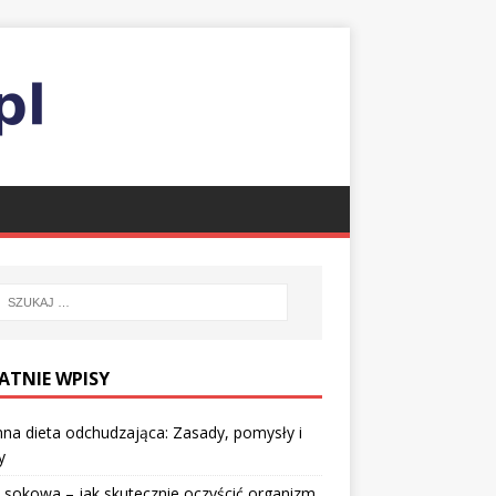
ATNIE WPISY
nna dieta odchudzająca: Zasady, pomysły i
y
 sokowa – jak skutecznie oczyścić organizm