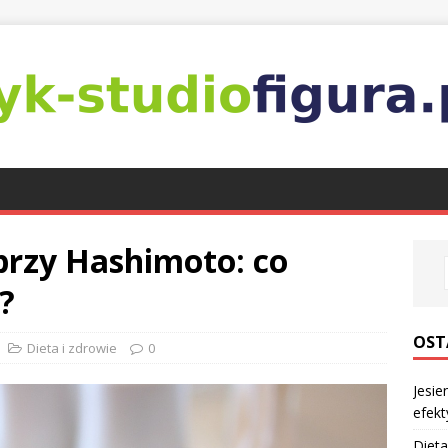
przy Hashimoto: co
?
OST
Dieta i zdrowie
0
Jesie
efekt
Dieta