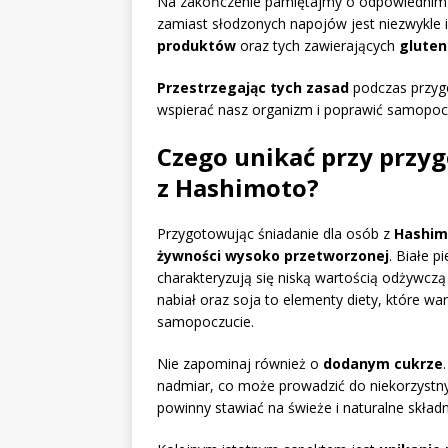
Na zakończenie pamiętajmy o odpowiedni
zamiast słodzonych napojów jest niezwykle 
produktów
oraz tych zawierających
gluten
Przestrzegając tych zasad
podczas przyg
wspierać nasz organizm i poprawić samopoc
Czego unikać przy przy
z Hashimoto?
Przygotowując śniadanie dla osób z
Hashim
żywności wysoko przetworzonej
. Białe 
charakteryzują się niską wartością odżywcz
nabiał oraz soja to elementy diety, które 
samopoczucie.
Nie zapominaj również o
dodanym cukrze
nadmiar, co może prowadzić do niekorzystn
powinny stawiać na świeże i naturalne składni