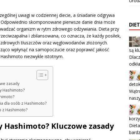
Urod
ególnej uwagi w codziennej diecie, a śniadanie odgrywa
i. Odpowiednio skomponowane pierwsze danie dnia może
DIE
owadzać organizm w rytm zdrowego odżywiania. Dieta przy
eciwzapalna i zbilansowana, co oznacza, że każdy posiłek,
a, zdrowych tłuszczów oraz węglowodanów złożonych.
ząco wpłynąć na samopoczucie oraz poprawić jakość
są kl
e Hashimoto niezwykle istotnym.
Dlacz
odkł
owe zasady
detok
zy Hashimoto?
Wątr
himoto?
naszy
ia dla osób z Hashimoto?
ób z Hashimoto?
korzy
zy Hashimoto? Kluczowe zasady
Diet
bardz