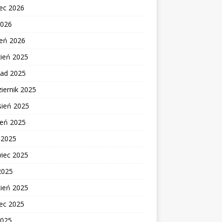
ec 2026
2026
zeń 2026
zień 2025
pad 2025
iernik 2025
sień 2025
ień 2025
c 2025
wiec 2025
2025
cień 2025
ec 2025
2025