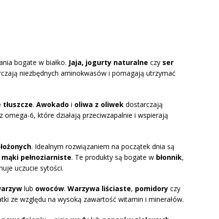
ania bogate w białko.
Jaja, jogurty naturalne
czy
ser
arczają niezbędnych aminokwasów i pomagają utrzymać
 tłuszcze
.
Awokado
i
oliwa z oliwek
dostarczają
mega-6, które działają przeciwzapalnie i wspierają
łożonych
. Idealnym rozwiązaniem na początek dnia są
y
mąki pełnoziarniste
. Te produkty są bogate w
błonnik
,
uje uczucie sytości.
arzyw
lub
owoców
.
Warzywa liściaste
,
pomidory
czy
ki ze względu na wysoką zawartość witamin i minerałów.