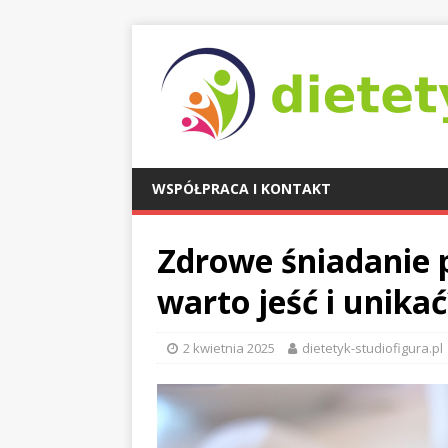
WSPÓŁPRACA I KONTAKT
Zdrowe śniadanie 
warto jeść i unikać
2 kwietnia 2025
dietetyk-studiofigura.pl