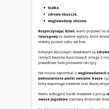
białka
,
zdrowe tłuszcze
,
węglowodany złożone
.
Rozpoczynając dzień
, warto postawić na d
twarogowy
to świetne wybory, które dost
stabilny poziom cukru we krwi.
Kolejnym kluczowym składnikiem są
zdrowe
cennych kwasów tłuszczowych omega-3 oraz o
prawidłowe funkcjonowanie tarczycy.
Nie można zapominać o
węglowodanach z
pełnoziarniste płatki owsiane
,
kasze
cz
który wspomaga trawienie oraz dłużej utrzym
Warto wzbogacić każde śniadanie o porcję
w
owoce jagodowe
stanowią doskonałe dodat