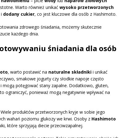
m
nawodnieniu
– picie
wody
lub
naparów ziołowych
istotne. Warto również unikać
wysoko przetworzonych
i
dodany cukier
, co jest kluczowe dla osób z Hashimoto.
otowania zdrowego śniadania, możemy skutecznie
zucie każdego dnia.
gotowywaniu śniadania dla osób
oto
, warto postawić na
naturalne składniki
i unikać
pieczywo, smakowe jogurty czy słodkie napoje często
ą i mogą potęgować stany zapalne. Dodatkowo, gluten,
warto ograniczyć, ponieważ mogą negatywnie wpływać na
. Wiele produktów przetworzonych kryje w sobie jego
ych wahań poziomu glukozy we krwi. Osoby z
Hashimoto
ki, które sprzyjają diecie przeciwzapalnej.