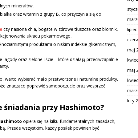
ędnych minerałów,
styc
białka oraz witamin z grupy B, co przyczynia się do
marz
e
czy nasiona chia, bogate w zdrowe tłuszcze oraz błonnik,
lipie
unkcjonowania układu pokarmowego,
czer
ełnoziarnistymi produktami o niskim indeksie glikemicznym,
maj 
 jagody oraz zielone liście – które działają przeciwzapalnie
kwie
anty.
maj 
, warto wybierać mało przetworzone i naturalne produkty.
kwie
e znacząco poprawić samopoczucie oraz wesprzeć
marz
luty 
 śniadania przy Hashimoto?
Hashimoto
opiera się na kilku fundamentalnych zasadach,
bą. Przede wszystkim, każdy posiłek powinien być