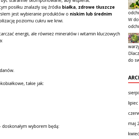
być starannie skomponowane, aby wspierać
tym posiłku znalazły się źródła
białka
,
zdrowe tłuszcze
odch
słem jest wybieranie produktów o
niskim lub średnim
W do
bilizację poziomu cukru we krwi.
odchu
tarczać energii, ale również minerałów i witamin kluczowych
a:
warz
Dlac
do sw
odanów.
ARC
obiałkowe, takie jak:
sierp
lipie
czer
maj 
 doskonałym wyborem będą:
kwie