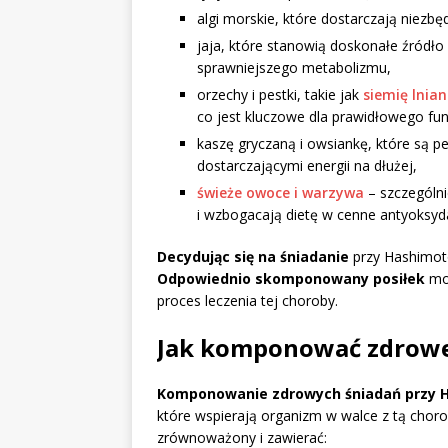
algi morskie, które dostarczają niezb
jaja, które stanowią doskonałe źródło 
sprawniejszego metabolizmu,
orzechy i pestki, takie jak
siemię lnian
co jest kluczowe dla prawidłowego f
kaszę gryczaną i owsiankę, które są p
dostarczającymi energii na dłużej,
świeże owoce i warzywa
– szczególnie
i wzbogacają dietę w cenne antyoksyd
Decydując się na śniadanie
przy Hashimoto
Odpowiednio skomponowany posiłek
moż
proces leczenia tej choroby.
Jak komponować zdrowe
Komponowanie zdrowych śniadań przy 
które wspierają organizm w walce z tą choro
zrównoważony i zawierać: