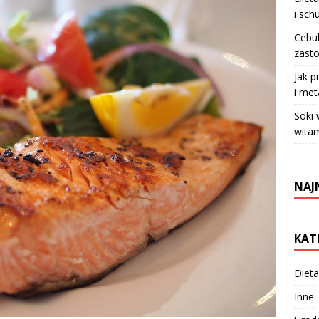
i sch
Cebul
zasto
Jak p
i met
Soki
witam
NAJ
KAT
Dieta
Inne