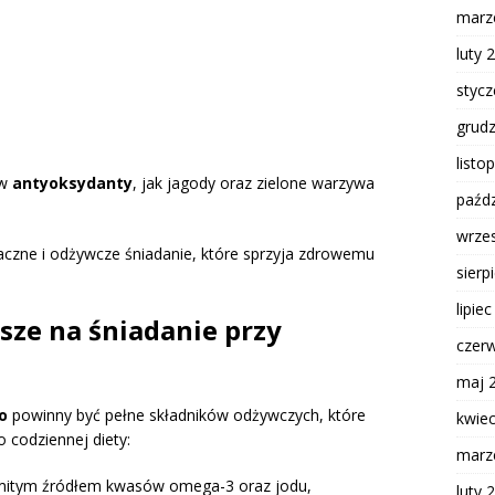
marz
luty 
styc
grud
listo
 w
antyoksydanty
, jak jagody oraz zielone warzywa
paźdz
wrze
czne i odżywcze śniadanie, które sprzyja zdrowemu
sierp
lipie
psze na śniadanie przy
czer
maj 
o
powinny być pełne składników odżywczych, które
kwie
 codziennej diety:
marz
omitym źródłem kwasów omega-3 oraz jodu,
luty 