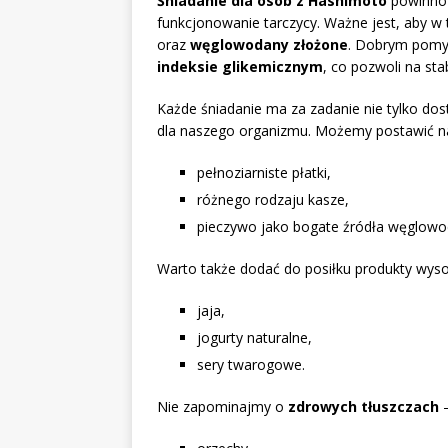
Śniadanie dla osób z Hashimoto
powinno 
funkcjonowanie tarczycy. Ważne jest, aby w 
oraz
węglowodany złożone
. Dobrym pomy
indeksie glikemicznym
, co pozwoli na sta
Każde śniadanie ma za zadanie nie tylko dos
dla naszego organizmu. Możemy postawić n
pełnoziarniste płatki,
różnego rodzaju kasze,
pieczywo jako bogate źródła węglow
Warto także dodać do posiłku produkty wysok
jaja,
jogurty naturalne,
sery twarogowe.
Nie zapominajmy o
zdrowych tłuszczach
–