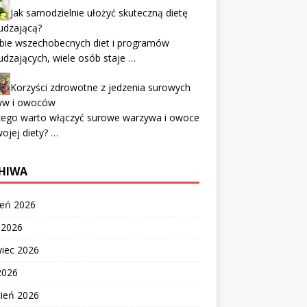
Jak samodzielnie ułożyć skuteczną dietę
udzającą?
bie wszechobecnych diet i programów
dzających, wiele osób staje …
Korzyści zdrowotne z jedzenia surowych
yw i owoców
zego warto włączyć surowe warzywa i owoce
ojej diety? …
HIWA
ień 2026
c 2026
wiec 2026
2026
cień 2026