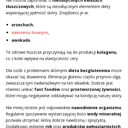
Nie można zapominać o
nienasyconych kwasach
tłuszczowych
, które są nieodłącznym elementem diety
wspierającej jędrność skóry. Znajdziesz je w:
orzechach
,
siemieniu lnianym
,
awokado
.
Te zdrowe tłuszcze przyczyniają się do produkcji
kolagenu
,
co z kolei wpływa na elastyczność cery.
Dla osób z problemami skórnymi
dieta bezglutenowa
może
okazać się zbawienna. Eliminacja glutenu często przynosi ulgę,
zwłaszcza tym nadwrażliwym na ten składnik. Dobrze jest
również unikać
fast foodów
oraz
przetworzonej żywności
,
które mogą negatywnie oddziaływać na kondycję naszej skóry.
Nie mniej istotne jest odpowiednie
nawodnienie organizmu
.
Regularne spożywanie wystarczającej ilości
wody mineralnej
pozwala utrzymać skórę dobrze nawilżoną i sprężystą.
Dodatkowo jedzenie
ryb
oraz
produktów pełnoziarnistych