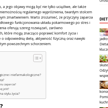
Urod
, a jego objawy mogą być nie tylko uciążliwe, ale także
ę niemożnością regularnego wypróżnienia, twardym stolcem
nnym zmartwieniem. Warto zrozumieć, że przyczyny zaparcia
DIE
dłowego funkcjonowania układu pokarmowego po stres i
enia oferują szereg rozwiązań, zarówno
ch, które mogą znacząco poprawić komfort życia i
o odpowiednią dietę, aktywność fizyczną oraz nawyki
jadło
z tym powszechnym schorzeniem.
Dieta
kluc
skute
Odży
giczne i niefarmakologiczne?
wspie
ają?
iu zaparcia?
ę jelit?
kons
na stylu życia?
Pomid
kuchn
?