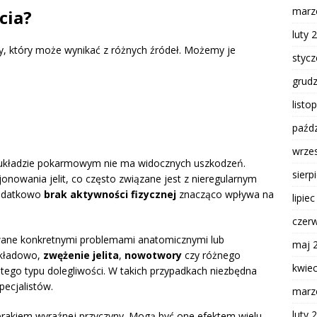
marz
cia?
luty 
 który może wynikać z różnych źródeł. Możemy je
styc
grud
listo
paźdz
wrze
układzie pokarmowym nie ma widocznych uszkodzeń.
sierp
nowania jelit, co często związane jest z nieregularnym
Dodatkowo
brak aktywności fizycznej
znacząco wpływa na
lipie
czer
ne konkretnymi problemami anatomicznymi lub
maj 
ykładowo,
zwężenie jelita
,
nowotwory
czy różnego
kwie
ego typu dolegliwości. W takich przypadkach niezbędna
pecjalistów.
marz
luty 
brakiem wyraźnej przyczyny. Mogą być one efektem wielu