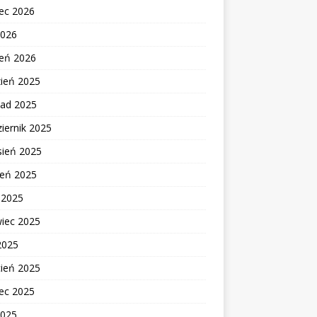
ec 2026
2026
zeń 2026
zień 2025
pad 2025
iernik 2025
sień 2025
ień 2025
c 2025
wiec 2025
2025
cień 2025
ec 2025
2025