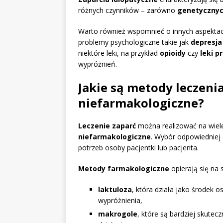
różnych czynników – zarówno
genetyczny
Warto również wspomnieć o innych aspektac
problemy psychologiczne takie jak
depresja
niektóre leki, na przykład
opioidy
czy
leki p
wypróżnień.
Jakie są metody leczenia
niefarmakologiczne?
Leczenie zaparć
można realizować na wiele
niefarmakologiczne
. Wybór odpowiedniej 
potrzeb osoby pacjentki lub pacjenta.
Metody farmakologiczne
opierają się na 
laktuloza
, która działa jako środek o
wypróżnienia,
makrogole
, które są bardziej skute