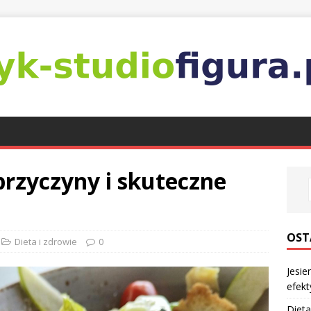
przyczyny i skuteczne
OST
Dieta i zdrowie
0
Jesie
efekt
Dieta