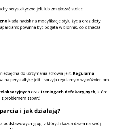
chy perystaltyczne jelit lub zmiękczać stolec.
czne
kładą nacisk na modyfikacje stylu życia oraz diety.
zaparciami; powinna być bogata w błonnik, co oznacza
iezbędna do utrzymania zdrowia jelit.
Regularna
a na perystaltykę jelit i sprzyja regularnym wypróżnieniom.
relaksacyjnych
oraz
treningach defekacyjnych
, które
 z problemem zaparć.
arcia i jak działają?
a podstawowych grup, z których każda działa na swój