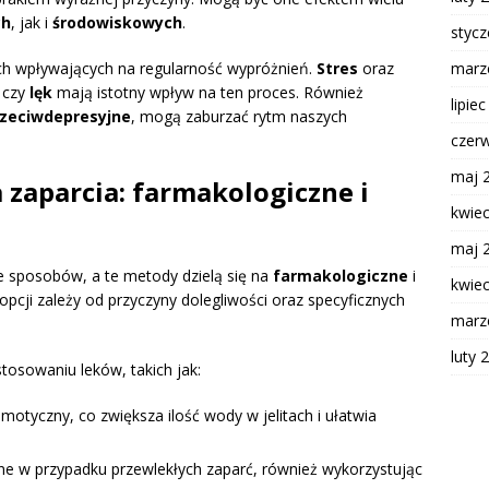
ch
, jak i
środowiskowych
.
styc
h wpływających na regularność wypróżnień.
Stres
oraz
marz
czy
lęk
mają istotny wpływ na ten proces. Również
lipie
rzeciwdepresyjne
, mogą zaburzać rytm naszych
czer
maj 
 zaparcia: farmakologiczne i
kwie
maj 
 sposobów, a te metody dzielą się na
farmakologiczne
i
kwie
opcji zależy od przyczyny dolegliwości oraz specyficznych
marz
luty 
stosowaniu leków, takich jak:
smotyczny, co zwiększa ilość wody w jelitach i ułatwia
czne w przypadku przewlekłych zaparć, również wykorzystując