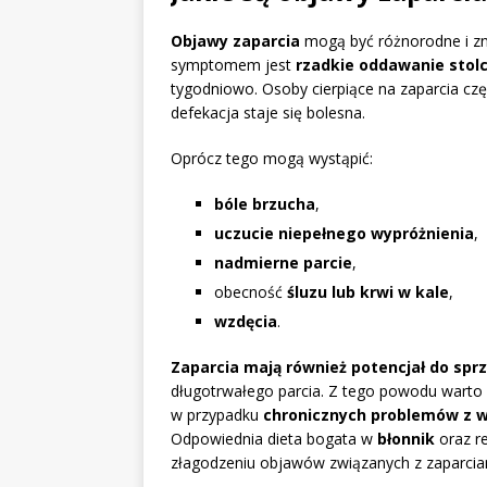
Objawy zaparcia
mogą być różnorodne i zn
symptomem jest
rzadkie oddawanie stol
tygodniowo. Osoby cierpiące na zaparcia cz
defekacja staje się bolesna.
Oprócz tego mogą wystąpić:
bóle brzucha
,
uczucie niepełnego wypróżnienia
,
nadmierne parcie
,
obecność
śluzu lub krwi w kale
,
wzdęcia
.
Zaparcia mają również potencjał do sp
długotrwałego parcia. Z tego powodu warto 
w przypadku
chronicznych problemów z 
Odpowiednia dieta bogata w
błonnik
oraz re
złagodzeniu objawów związanych z zaparcia