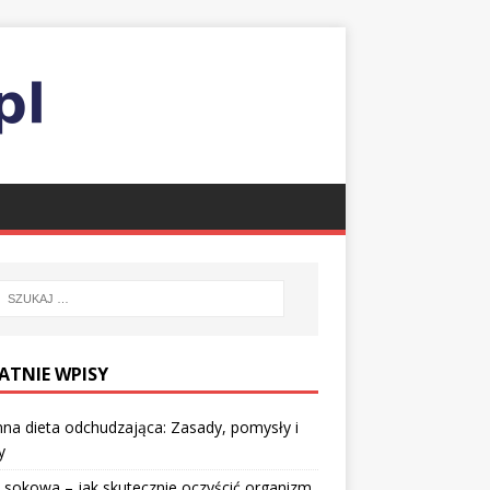
ATNIE WPISY
nna dieta odchudzająca: Zasady, pomysły i
y
 sokowa – jak skutecznie oczyścić organizm