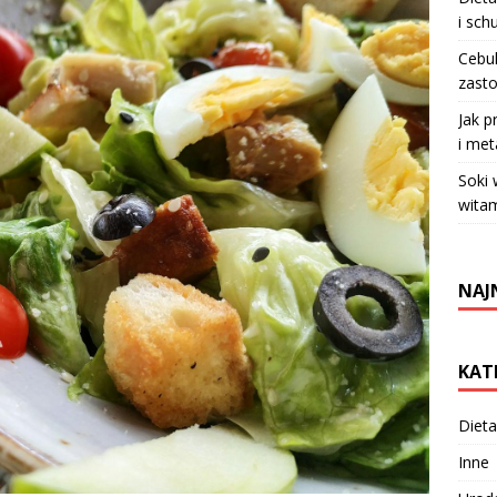
i sch
Cebul
zasto
Jak p
i met
Soki
witam
NAJ
KAT
Dieta
Inne