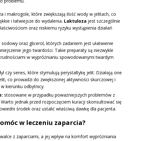
go problemu.
za i makrogole, które zwiększają ilość wody w jelitach, co
iękkie i łatwiejsze do wydalenia.
Laktuloza
jest szczególnie
aściwościom oraz niskiemu ryzyku wystąpienia działań
 sodowy oraz glicerol, których zadaniem jest ułatwienie
mniejszenie jego twardości. Takie preparaty są niezwykle
z trudnościami w wypróżnianiu spowodowanymi twardym
l czy senes, które stymulują perystaltykę jelit. Działają one
elit, co prowadzi do zwiększonej aktywności skurczowej i
w kierunku odbytnicy.
e:
stosowane w przypadku poważniejszych problemów z
. Warto jednak przed rozpoczęciem kuracji skonsultować się
owiedni środek oraz ustalić właściwą dawkę dla pacjenta.
omóc w leczeniu zaparcia?
 walce z zaparciami, a jej wpływ na komfort wypróżniania