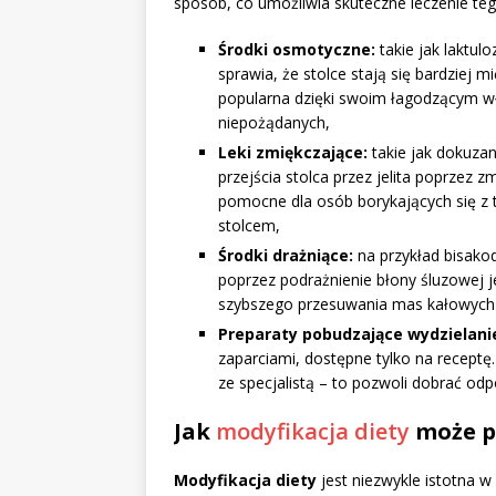
sposób, co umożliwia skuteczne leczenie te
Środki osmotyczne:
takie jak laktulo
sprawia, że stolce stają się bardziej m
popularna dzięki swoim łagodzącym wł
niepożądanych,
Leki zmiękczające:
takie jak dokuzan
przejścia stolca przez jelita poprzez z
pomocne dla osób borykających się 
stolcem,
Środki drażniące:
na przykład bisakody
poprzez podrażnienie błony śluzowej j
szybszego przesuwania mas kałowych 
Preparaty pobudzające wydzielani
zaparciami, dostępne tylko na receptę
ze specjalistą – to pozwoli dobrać odp
Jak
modyfikacja diety
może p
Modyfikacja diety
jest niezwykle istotna w