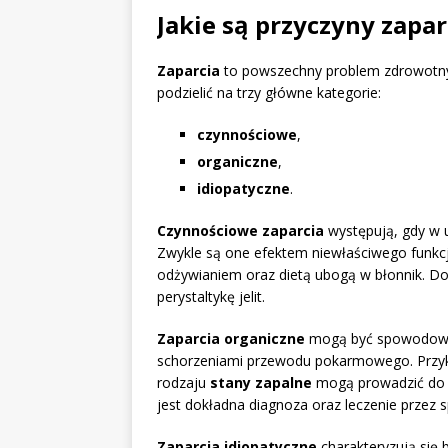
Jakie są przyczyny zapar
Zaparcia
to powszechny problem zdrowotny,
podzielić na trzy główne kategorie:
czynnościowe
,
organiczne
,
idiopatyczne
.
Czynnościowe zaparcia
występują, gdy w 
Zwykle są one efektem niewłaściwego funkcjo
odżywianiem oraz dietą ubogą w błonnik. 
perystaltykę jelit.
Zaparcia organiczne
mogą być spowodowa
schorzeniami przewodu pokarmowego. Prz
rodzaju
stany zapalne
mogą prowadzić do t
jest dokładna diagnoza oraz leczenie przez s
Zaparcia idiopatyczne
charakteryzują się 