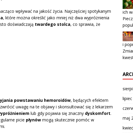
acząco wpływać na jakość życia. Najczęściej spotykanym
ich w
ca
, które można określić jako mniej niż dwa wypróżnienia
Piecz
ęsto doświadczają
twardego stolca
, co sprawia, że
popul
i pop
Zmia
kwest
ARC
sierp
lipie
rzyjania powstawaniu hemoroidów
, będących efektem
zwrócić uwagę na te objawy i skonsultować się z lekarzem
czer
wypróżnieniem
lub gdy pojawia się znaczny
dyskomfort
.
maj 
gularne picie
płynów
mogą skutecznie pomóc w
mi.
kwie