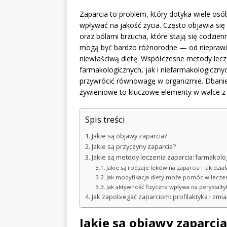
Zaparcia to problem, który dotyka wiele osób
wpływać na jakość życia. Często objawia si
oraz bólami brzucha, które stają się codzie
mogą być bardzo różnorodne — od nieprawi
niewłaściwą dietę. Współczesne metody lecz
farmakologicznych, jak i niefarmakologiczny
przywrócić równowagę w organizmie. Dbanie 
żywieniowe to kluczowe elementy w walce 
Spis treści
Jakie są objawy zaparcia?
Jakie są przyczyny zaparcia?
Jakie są metody leczenia zaparcia: farmakolo
Jakie są rodzaje leków na zaparcia i jak dział
Jak modyfikacja diety może pomóc w leczen
Jak aktywność fizyczna wpływa na perystaltyk
Jak zapobiegać zaparciom: profilaktyka i zmia
Jakie są objawy zaparcia