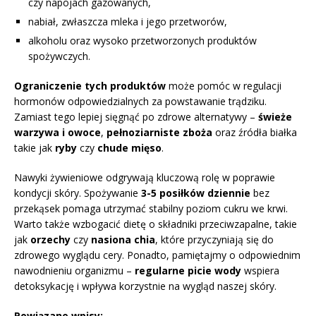
czy napojach gazowanych,
nabiał, zwłaszcza mleka i jego przetworów,
alkoholu oraz wysoko przetworzonych produktów
spożywczych.
Ograniczenie tych produktów
może pomóc w regulacji
hormonów odpowiedzialnych za powstawanie trądziku.
Zamiast tego lepiej sięgnąć po zdrowe alternatywy –
świeże
warzywa i owoce
,
pełnoziarniste zboża
oraz źródła białka
takie jak
ryby
czy
chude mięso
.
Nawyki żywieniowe odgrywają kluczową rolę w poprawie
kondycji skóry. Spożywanie
3-5 posiłków dziennie
bez
przekąsek pomaga utrzymać stabilny poziom cukru we krwi.
Warto także wzbogacić dietę o składniki przeciwzapalne, takie
jak
orzechy
czy
nasiona chia
, które przyczyniają się do
zdrowego wyglądu cery. Ponadto, pamiętajmy o odpowiednim
nawodnieniu organizmu –
regularne picie wody
wspiera
detoksykację i wpływa korzystnie na wygląd naszej skóry.
Powiązane wpisy: