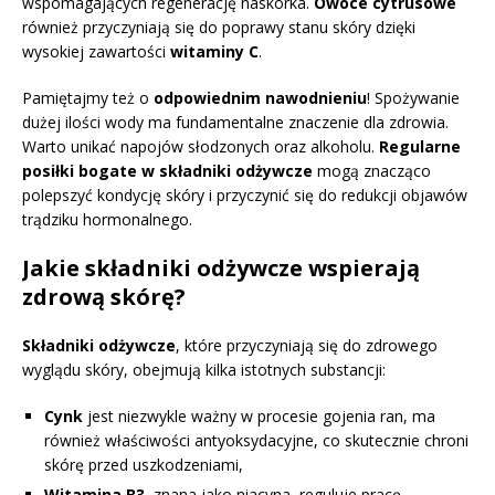
wspomagających regenerację naskórka.
Owoce cytrusowe
również przyczyniają się do poprawy stanu skóry dzięki
wysokiej zawartości
witaminy C
.
Pamiętajmy też o
odpowiednim nawodnieniu
! Spożywanie
dużej ilości wody ma fundamentalne znaczenie dla zdrowia.
Warto unikać napojów słodzonych oraz alkoholu.
Regularne
posiłki bogate w składniki odżywcze
mogą znacząco
polepszyć kondycję skóry i przyczynić się do redukcji objawów
trądziku hormonalnego.
Jakie składniki odżywcze wspierają
zdrową skórę?
Składniki odżywcze
, które przyczyniają się do zdrowego
wyglądu skóry, obejmują kilka istotnych substancji:
Cynk
jest niezwykle ważny w procesie gojenia ran, ma
również właściwości antyoksydacyjne, co skutecznie chroni
skórę przed uszkodzeniami,
Witamina B3
, znana jako niacyna, reguluje pracę