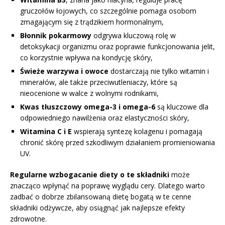
gruczołów łojowych, co szczególnie pomaga osobom
zmagającym się z trądzikiem hormonalnym,
Błonnik pokarmowy
odgrywa kluczową rolę w
detoksykacji organizmu oraz poprawie funkcjonowania jelit,
co korzystnie wpływa na kondycję skóry,
Świeże warzywa i owoce
dostarczają nie tylko witamin i
minerałów, ale także przeciwutleniaczy, które są
nieocenione w walce z wolnymi rodnikami,
Kwas tłuszczowy omega-3 i omega-6
są kluczowe dla
odpowiedniego nawilżenia oraz elastyczności skóry,
Witamina C i E
wspierają syntezę kolagenu i pomagają
chronić skórę przed szkodliwym działaniem promieniowania
UV.
Regularne wzbogacanie diety o te składniki
może
znacząco wpłynąć na poprawę wyglądu cery. Dlatego warto
zadbać o dobrze zbilansowaną dietę bogatą w te cenne
składniki odżywcze, aby osiągnąć jak najlepsze efekty
zdrowotne.