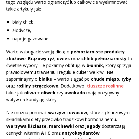
tego względu warto ograniczyć lub całkowicie wyeliminować
takie artykuły jak:
biały chleb,
słodycze,
napoje gazowane.
Warto wzbogacić swoją dietę o
pełnoziarniste produkty
zbożowe
.
Brązowy ryż
,
owies
oraz
chleb pełnoziarnisty
to
świetne wybory. Te pokarmy obfitują w
błonnik
, który sprzyja
prawidłowemu trawieniu i reguluje cukier we krwi. Nie
zapominajmy o
białku
– warto sięgać po
chude mięso
,
ryby
oraz
rośliny strączkowe
. Dodatkowo,
tłuszcze roślinne
takie jak
oliwa z oliwek
czy
awokado
mają pozytywny
wpływ na kondycję skóry.
Nie można pominąć
warzyw i owoców
, które są kluczowymi
składnikami diety przeciwko trądzikowi hormonalnemu.
Warzywa liściaste
,
marchewki
oraz
jagody
dostarczają
cennych witamin
A
i
C
oraz
antyoksydantów