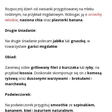
Rozpocznij dzień od owsianki przygotowanej na mleku
roślinnym, na przykład migdałowym. Wzbogac ją o
orzechy
włoskie
,
nasiona chia
oraz
plasterki banana
.
Drugie śniadanie:
Na drugie śniadanie polecam
jabłko
lub
gruszkę
, w
towarzystwie
garści migdałów
.
Obiad:
Zaserwuj sobie
grillowany filet z kurczaka
lub
ryby
, na
przykład
łososia
. Doskonale skomponuje się on z
komosą
ryżową
oraz
duszonymi warzywami
–
brokułami
i
marchewką
.
Podwieczorek:
Na podwieczorek przygotuj
smoothie
ze
szpinakiem
,
bananem
,
kiwi
i
jogurtem naturalnym
.