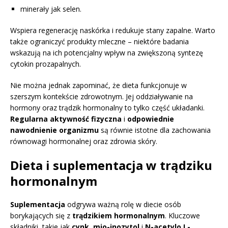
minerały jak selen.
Wspiera regenerację naskórka i redukuje stany zapalne. Warto
także ograniczyć produkty mleczne – niektóre badania
wskazują na ich potencjalny wpływ na zwiększoną syntezę
cytokin prozapalnych.
Nie można jednak zapominać, że dieta funkcjonuje w
szerszym kontekście zdrowotnym. Jej oddziaływanie na
hormony oraz trądzik hormonalny to tylko część układanki.
Regularna aktywność fizyczna
i
odpowiednie
nawodnienie organizmu
są równie istotne dla zachowania
równowagi hormonalnej oraz zdrowia skóry.
Dieta i suplementacja w trądziku
hormonalnym
Suplementacja
odgrywa ważną rolę w diecie osób
borykających się z
trądzikiem hormonalnym
. Kluczowe
składniki, takie jak
cynk
,
mio-inozytol
i
N-acetylo L-