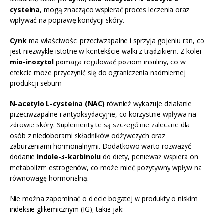
cysteina
, mogą znacząco wspierać proces leczenia oraz
wpływać na poprawę kondycji skóry.
Cynk
ma właściwości przeciwzapalne i sprzyja gojeniu ran, co
jest niezwykle istotne w kontekście walki z trądzikiem. Z kolei
mio-inozytol
pomaga regulować poziom insuliny, co w
efekcie może przyczynić się do ograniczenia nadmiernej
produkcji sebum.
N-acetylo L-cysteina (NAC)
również wykazuje działanie
przeciwzapalne i antyoksydacyjne, co korzystnie wpływa na
zdrowie skóry. Suplementy te są szczególnie zalecane dla
osób z niedoborami składników odżywczych oraz
zaburzeniami hormonalnymi. Dodatkowo warto rozważyć
dodanie
indole-3-karbinolu
do diety, ponieważ wspiera on
metabolizm estrogenów, co może mieć pozytywny wpływ na
równowagę hormonalną.
Nie można zapominać o diecie bogatej w produkty o niskim
indeksie glikemicznym (IG), takie jak: