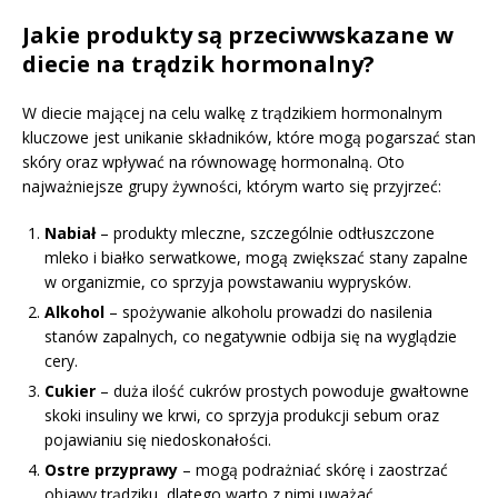
Jakie produkty są przeciwwskazane w
diecie na trądzik hormonalny?
W diecie mającej na celu walkę z trądzikiem hormonalnym
kluczowe jest unikanie składników, które mogą pogarszać stan
skóry oraz wpływać na równowagę hormonalną. Oto
najważniejsze grupy żywności, którym warto się przyjrzeć:
Nabiał
– produkty mleczne, szczególnie odtłuszczone
mleko i białko serwatkowe, mogą zwiększać stany zapalne
w organizmie, co sprzyja powstawaniu wyprysków.
Alkohol
– spożywanie alkoholu prowadzi do nasilenia
stanów zapalnych, co negatywnie odbija się na wyglądzie
cery.
Cukier
– duża ilość cukrów prostych powoduje gwałtowne
skoki insuliny we krwi, co sprzyja produkcji sebum oraz
pojawianiu się niedoskonałości.
Ostre przyprawy
– mogą podrażniać skórę i zaostrzać
objawy trądziku, dlatego warto z nimi uważać.