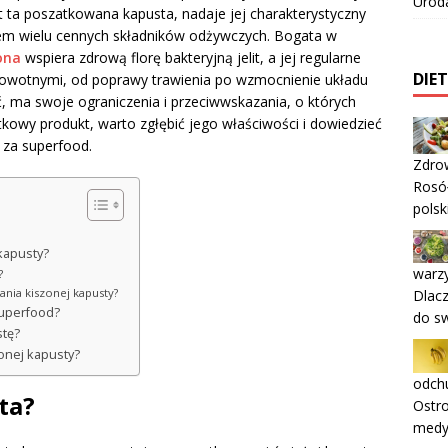
Urod
 ta poszatkowana kapusta, nadaje jej charakterystyczny
łem wielu cennych składników odżywczych. Bogata w
ona
wspiera zdrową florę bakteryjną jelit, a jej regularne
DIE
zdrowotnymi, od poprawy trawienia po wzmocnienie układu
 ma swoje ograniczenia i przeciwwskazania, o których
tkowy produkt, warto zgłębić jego właściwości i dowiedzieć
 za superfood.
Zdrow
Rosół
polsk
kapusty?
warz
?
ania kiszonej kapusty?
Dlac
superfood?
do sw
stę?
onej kapusty?
odchu
ta?
Ostro
medyc