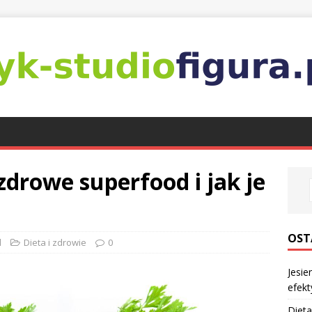
zdrowe superfood i jak je
OST
l
Dieta i zdrowie
0
Jesie
efekt
Dieta