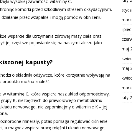
luty 
ięki wysokiej zawartości witaminy C,
, chroniąc komórki przed szkodliwym stresem oksydacyjnym.
styc
ą działanie przeciwzapalne i mogą pomóc w obniżeniu
marz
lipie
kże wsparcie dla utrzymania zdrowej masy ciała oraz
czer
ć jej częstsze pojawianie się na naszym talerzu jako
maj 
kwie
 kiszonej kapusty?
maj 
chodzi o składniki odżywcze, które korzystnie wpływają na
kwie
o produktu można znaleźć:
marz
ta w witaminę C, która wspiera nasz układ odpornościowy,
luty 
z grupy B, niezbędnych do prawidłowego metabolizmu
układu nerwowego, nie zapominajmy o witaminie K – jej
iona,
w różnorodne minerały, potas pomaga regulować ciśnienie
ci, a magnez wspiera pracę mięśni i układu nerwowego,