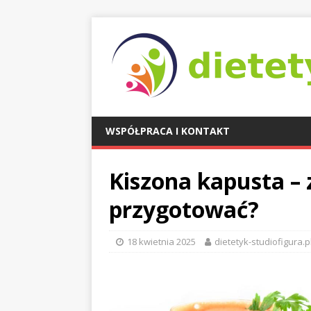
WSPÓŁPRACA I KONTAKT
Kiszona kapusta – 
przygotować?
18 kwietnia 2025
dietetyk-studiofigura.p