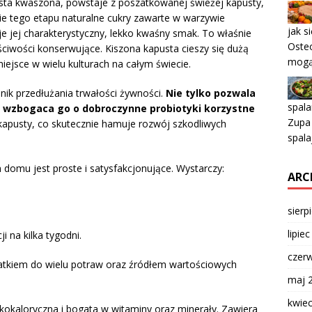
usta kwaszona, powstaje z poszatkowanej świeżej kapusty,
cie tego etapu naturalne cukry zawarte w warzywie
jak s
e jej charakterystyczny, lekko kwaśny smak. To właśnie
Osteo
ściwości konserwujące. Kiszona kapusta cieszy się dużą
mogą
iejsce w wielu kulturach na całym świecie.
nik przedłużania trwałości żywności.
Nie tylko pozwala
spala
ż wzbogaca go o dobroczynne probiotyki korzystne
Zupa
kapusty, co skutecznie hamuje rozwój szkodliwych
spala
domu jest proste i satysfakcjonujące. Wystarczy:
ARC
sierp
lipie
i na kilka tygodni.
czer
tkiem do wielu potraw oraz źródłem wartościowych
maj 
kwie
skokaloryczna i bogata w witaminy oraz minerały. Zawiera