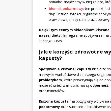
ponadto znajdziemy w niej żelazo, któr
błonnik pokarmowy
: ten produkt jes
daje uczucie sytości, regularne spoży
prawidłowej masy ciała oraz poprawy zd
Dzięki tym cennym składnikom kiszona 
naszej diety.
Jej regularne spożywanie ma
każdego z nas.
Jakie korzyści zdrowotne wy
kapusty?
Spożywanie kiszonej kapusty
niesie ze so
niezwykle wartościowe dla naszego organizm
probiotykom
, które przyczyniają się do pop
może również wzmocnić naszą
odporność
,
oraz minerałów.
Kiszona kapusta
ma pozytywny wpływ na re
pokarmowy
oraz substancje bioaktywne prz