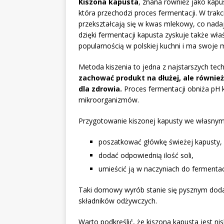
Kiszona kapusta
, znana również jako kap
która przechodzi proces fermentacji. W trak
przekształcają się w kwas mlekowy, co nadaj
dzięki fermentacji kapusta zyskuje także wła
popularnością w polskiej kuchni i ma swoje m
Metoda kiszenia to jedna z najstarszych tech
zachować produkt na dłużej, ale równie
dla zdrowia.
Proces fermentacji obniża pH 
mikroorganizmów.
Przygotowanie kiszonej kapusty we własnym 
poszatkować główkę świeżej kapusty,
dodać odpowiednią ilość soli,
umieścić ją w naczyniach do fermentacj
Taki domowy wyrób stanie się pysznym doda
składników odżywczych.
Warto podkreślić, że kiszona kapusta jest ni