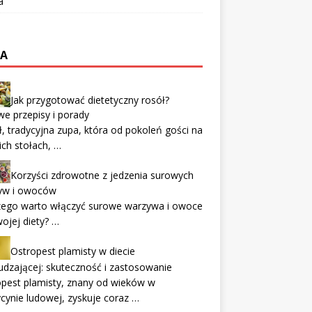
a
TA
Jak przygotować dietetyczny rosół?
e przepisy i porady
, tradycyjna zupa, która od pokoleń gości na
ich stołach, …
Korzyści zdrowotne z jedzenia surowych
yw i owoców
zego warto włączyć surowe warzywa i owoce
ojej diety? …
Ostropest plamisty w diecie
dzającej: skuteczność i zastosowanie
pest plamisty, znany od wieków w
ynie ludowej, zyskuje coraz …