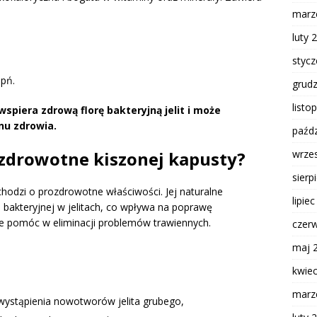
marz
luty 
styc
apń.
grud
listo
piera zdrową florę bakteryjną jelit i może
nu zdrowia.
paźdz
ozdrowotne kiszonej kapusty?
wrze
sierp
chodzi o prozdrowotne właściwości. Jej naturalne
lipie
e bakteryjnej w jelitach, co wpływa na poprawę
 pomóc w eliminacji problemów trawiennych.
czer
maj 
kwie
marz
 wystąpienia nowotworów jelita grubego,