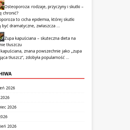
Osteoporoza: rodzaje, przyczyny i skutki –
ię chronić?
poroza to cicha epidemia, której skutki
 być dramatyczne, zwłaszcza …
Zupa kapuściana – skuteczna dieta na
nie tłuszczu
 kapuściana, znana powszechnie jako „zupa
jąca tłuszcz”, zdobyła popularność …
HIWA
ień 2026
c 2026
wiec 2026
2026
cień 2026