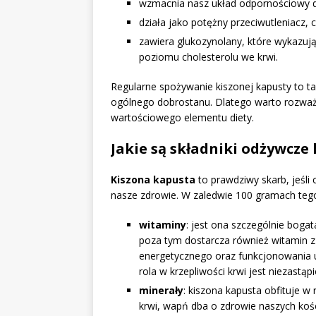
wzmacnia nasz układ odpornościowy dz
działa jako potężny przeciwutleniacz
zawiera glukozynolany, które wykazuj
poziomu cholesterolu we krwi.
Regularne spożywanie kiszonej kapusty to ta
ogólnego dobrostanu. Dlatego warto rozważy
wartościowego elementu diety.
Jakie są składniki odżywcze
Kiszona kapusta
to prawdziwy skarb, jeśli 
nasze zdrowie. W zaledwie 100 gramach teg
witaminy
: jest ona szczególnie boga
poza tym dostarcza również witamin 
energetycznego oraz funkcjonowania 
rola w krzepliwości krwi jest niezastąp
minerały
: kiszona kapusta obfituje 
krwi, wapń dba o zdrowie naszych koś