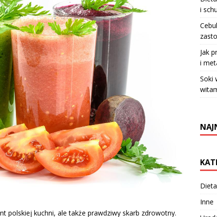
i sch
Cebul
zasto
Jak p
i met
Soki
witam
NAJ
KAT
Dieta
Inne
nt polskiej kuchni, ale także prawdziwy skarb zdrowotny.