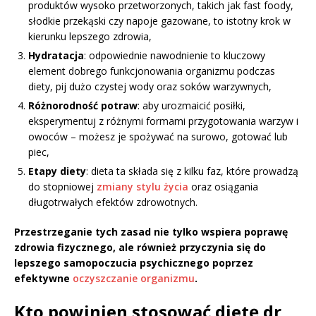
produktów wysoko przetworzonych, takich jak fast foody,
słodkie przekąski czy napoje gazowane, to istotny krok w
kierunku lepszego zdrowia,
Hydratacja
: odpowiednie nawodnienie to kluczowy
element dobrego funkcjonowania organizmu podczas
diety, pij dużo czystej wody oraz soków warzywnych,
Różnorodność potraw
: aby urozmaicić posiłki,
eksperymentuj z różnymi formami przygotowania warzyw i
owoców – możesz je spożywać na surowo, gotować lub
piec,
Etapy diety
: dieta ta składa się z kilku faz, które prowadzą
do stopniowej
zmiany stylu życia
oraz osiągania
długotrwałych efektów zdrowotnych.
Przestrzeganie tych zasad nie tylko wspiera poprawę
zdrowia fizycznego, ale również przyczynia się do
lepszego samopoczucia psychicznego poprzez
efektywne
oczyszczanie organizmu
.
Kto powinien stosować dietę dr