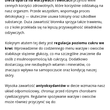
Dieta oparta na warzywach i owocach
przynosi wiele
cennych korzyści zdrowotnych, które korzystnie oddziałują na
nasz organizm. Przede wszystkim, wspomaga proces
detoksykacji — skutecznie usuwa toksyny oraz szkodliwe
substancje. Duża zawartość błonnika sprzyja także trawieniu,
co z kolei przekłada się na lepszą przyswajalność składników
odżywczych.
Kolejnym atutem tej diety jest
regulacja poziomu cukru we
krwi
. Wprowadzenie do codziennego menu warzyw i owoców
stabilizuje stężenie glukozy, co ma szczególne znaczenie dla
osób z insulinoopornością lub cukrzycą. Dodatkowo
dostarczają one niezbędnych witamin i minerałów, co
znacząco wpływa na samopoczucie oraz kondycję naszej
skóry.
Wysoka zawartość
antyoksydantów
w diecie wzmacnia nasz
układ odpornościowy, chroniąc przed różnymi chorobami
cywilizacyjnymi. Regularne spożywanie warzyw i owoców
może również przyczynić się do: