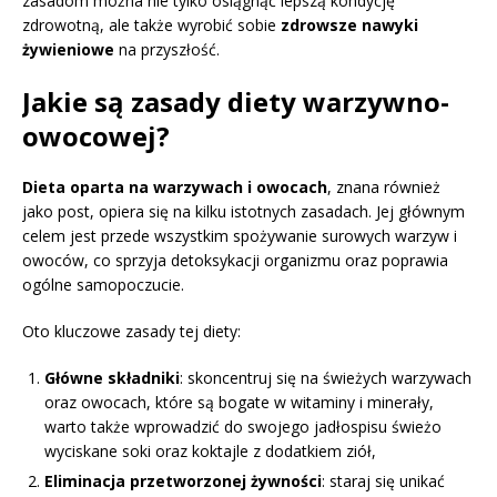
zasadom można nie tylko osiągnąć lepszą kondycję
zdrowotną, ale także wyrobić sobie
zdrowsze nawyki
żywieniowe
na przyszłość.
Jakie są zasady diety warzywno-
owocowej?
Dieta oparta na warzywach i owocach
, znana również
jako post, opiera się na kilku istotnych zasadach. Jej głównym
celem jest przede wszystkim spożywanie surowych warzyw i
owoców, co sprzyja detoksykacji organizmu oraz poprawia
ogólne samopoczucie.
Oto kluczowe zasady tej diety:
Główne składniki
: skoncentruj się na świeżych warzywach
oraz owocach, które są bogate w witaminy i minerały,
warto także wprowadzić do swojego jadłospisu świeżo
wyciskane soki oraz koktajle z dodatkiem ziół,
Eliminacja przetworzonej żywności
: staraj się unikać