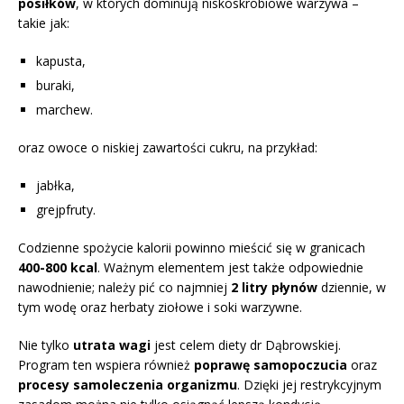
posiłków
, w których dominują niskoskrobiowe warzywa –
takie jak:
kapusta,
buraki,
marchew.
oraz owoce o niskiej zawartości cukru, na przykład:
jabłka,
grejpfruty.
Codzienne spożycie kalorii powinno mieścić się w granicach
400-800 kcal
. Ważnym elementem jest także odpowiednie
nawodnienie; należy pić co najmniej
2 litry płynów
dziennie, w
tym wodę oraz herbaty ziołowe i soki warzywne.
Nie tylko
utrata wagi
jest celem diety dr Dąbrowskiej.
Program ten wspiera również
poprawę samopoczucia
oraz
procesy samoleczenia organizmu
. Dzięki jej restrykcyjnym