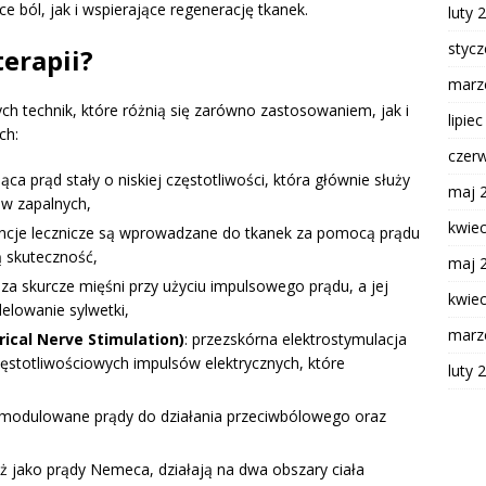
ból, jak i wspierające regenerację tkanek.
luty 
styc
terapii?
marz
nych technik, które różnią się zarówno zastosowaniem, jak i
lipie
ch:
czer
ca prąd stały o niskiej częstotliwości, która głównie służy
maj 
ów zapalnych,
kwie
stancje lecznicze są wprowadzane do tkanek za pomocą prądu
ą skuteczność,
maj 
za skurcze mięśni przy użyciu impulsowego prądu, a jej
kwie
delowanie sylwetki,
marz
ical Nerve Stimulation)
: przezskórna elektrostymulacja
stotliwościowych impulsów elektrycznych, które
luty 
 modulowane prądy do działania przeciwbólowego oraz
eż jako prądy Nemeca, działają na dwa obszary ciała