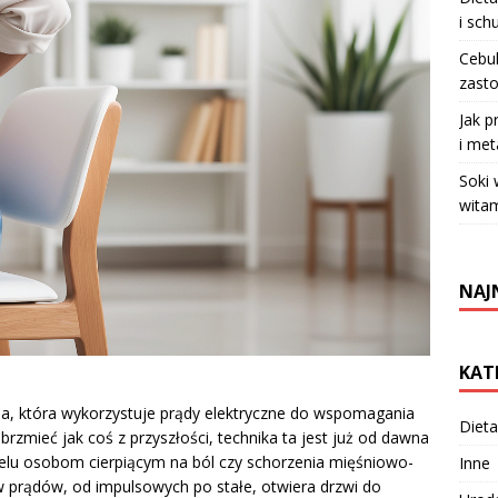
i sch
Cebul
zasto
Jak p
i met
Soki
witam
NAJ
KAT
nia, która wykorzystuje prądy elektryczne do wspomagania
Dieta
rzmieć jak coś z przyszłości, technika ta jest już od dawna
ielu osobom cierpiącym na ból czy schorzenia mięśniowo-
Inne
 prądów, od impulsowych po stałe, otwiera drzwi do