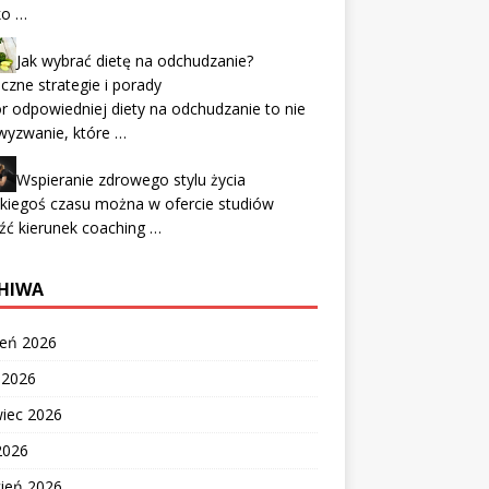
ko …
Jak wybrać dietę na odchudzanie?
czne strategie i porady
 odpowiedniej diety na odchudzanie to nie
wyzwanie, które …
Wspieranie zdrowego stylu życia
kiegoś czasu można w ofercie studiów
źć kierunek coaching …
HIWA
ień 2026
c 2026
wiec 2026
2026
cień 2026