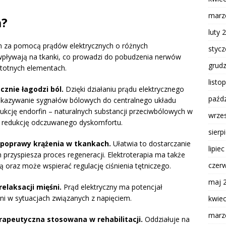
marz
a?
luty 
m za pomocą prądów elektrycznych o różnych
styc
y wpływają na tkanki, co prowadzi do pobudzenia nerwów
grud
istotnych elementach.
listo
znie łagodzi ból.
Dzięki działaniu prądu elektrycznego
paźdz
zekazywanie sygnałów bólowych do centralnego układu
cję endorfin – naturalnych substancji przeciwbólowych w
wrze
a redukcję odczuwanego dyskomfortu.
sierp
do poprawy krążenia w tkankach.
Ułatwia to dostarczanie
lipie
przyspiesza proces regeneracji. Elektroterapia ma także
czer
raz może wspierać regulację ciśnienia tętniczego.
maj 
elaksacji mięśni.
Prąd elektryczny ma potencjał
ni w sytuacjach związanych z napięciem.
kwie
marz
apeutyczna stosowana w rehabilitacji.
Oddziałuje na