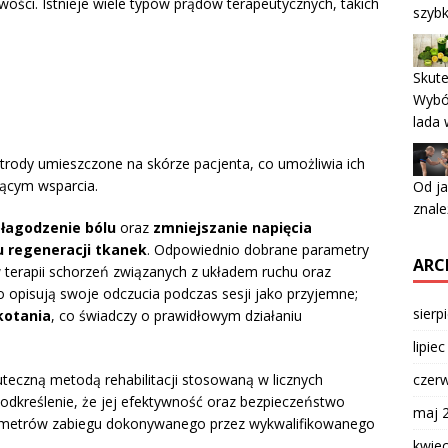
iwości. Istnieje wiele typów prądów terapeutycznych, takich
szyb
Skute
Wybór
lada 
trody umieszczone na skórze pacjenta, co umożliwia ich
ącym wsparcia.
Od ja
znale
t
łagodzenie bólu
oraz
zmniejszanie napięcia
u regeneracji tkanek
. Odpowiednio dobrane parametry
ARC
 terapii schorzeń związanych z układem ruchu oraz
 opisują swoje odczucia podczas sesji jako przyjemne;
sierp
kotania
, co świadczy o prawidłowym działaniu
lipie
uteczną metodą rehabilitacji stosowaną w licznych
czer
podkreślenie, że jej efektywność oraz bezpieczeństwo
maj 
ametrów zabiegu dokonywanego przez wykwalifikowanego
kwie