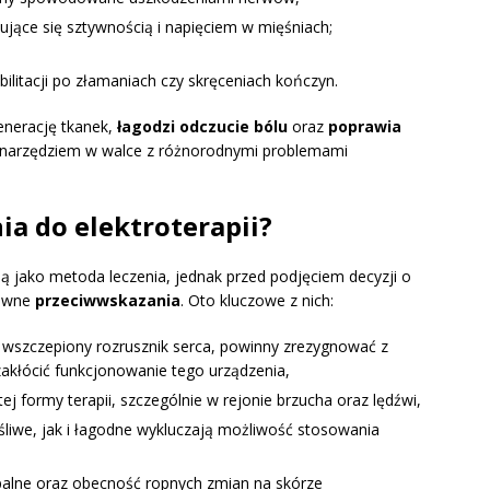
ujące się sztywnością i napięciem w mięśniach;
litacji po złamaniach czy skręceniach kończyn.
enerację tkanek,
łagodzi odczucie bólu
oraz
poprawia
m narzędziem w walce z różnorodnymi problemami
ia do elektroterapii?
ią jako metoda leczenia, jednak przed podjęciem decyzji o
pewne
przeciwwskazania
. Oto kluczowe z nich:
ą wszczepiony rozrusznik serca, powinny zrezygnować z
zakłócić funkcjonowanie tego urządzenia,
tej formy terapii, szczególnie w rejonie brzucha oraz lędźwi,
liwe, jak i łagodne wykluczają możliwość stosowania
apalne oraz obecność ropnych zmian na skórze