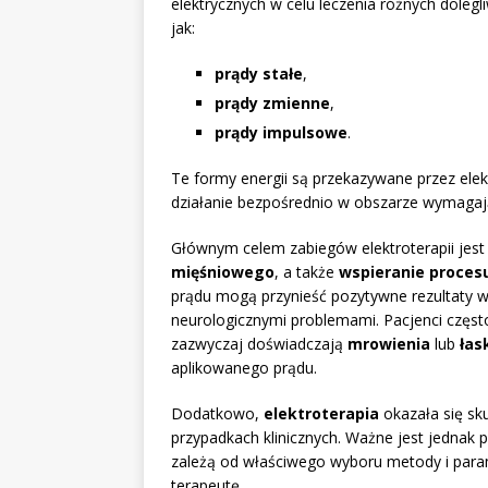
elektrycznych w celu leczenia różnych dolegl
jak:
prądy stałe
,
prądy zmienne
,
prądy impulsowe
.
Te formy energii są przekazywane przez elek
działanie bezpośrednio w obszarze wymagaj
Głównym celem zabiegów elektroterapii jes
mięśniowego
, a także
wspieranie proces
prądu mogą przynieść pozytywne rezultaty w
neurologicznymi problemami. Pacjenci często
zazwyczaj doświadczają
mrowienia
lub
łas
aplikowanego prądu.
Dodatkowo,
elektroterapia
okazała się sk
przypadkach klinicznych. Ważne jest jednak 
zależą od właściwego wyboru metody i par
terapeutę.