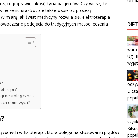
Urod
cząco poprawić jakość życia pacjentów. Czy wiesz, że
 w leczeniu urazów, ale także wspierać procesy
? W miarę jak świat medycyny rozwija się, elektroterapia
c nowoczesne podejścia do tradycyjnych metod leczenia.
DIE
wart
Ugli 
wyją
a?
odżyw
oterapii?
Dieta
acji neurologicznej?
popul
nkach domowych?
a?
szyb
Kilku
tywanych w fizjoterapii, która polega na stosowaniu prądów
popul