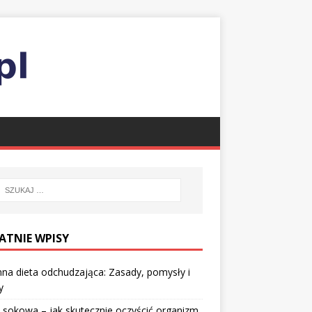
ATNIE WPISY
nna dieta odchudzająca: Zasady, pomysły i
y
 sokowa – jak skutecznie oczyścić organizm