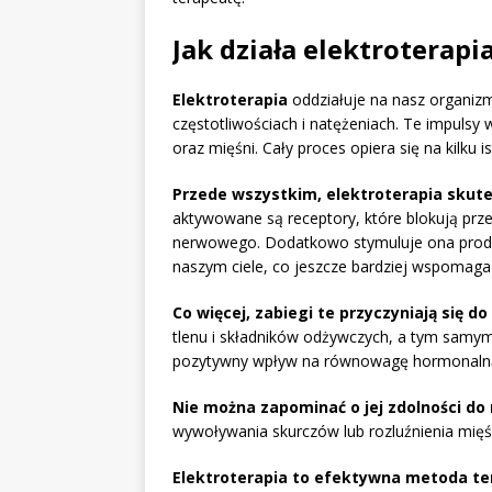
Jak działa elektroterapi
Elektroterapia
oddziałuje na nasz organiz
częstotliwościach i natężeniach. Te impuls
oraz mięśni. Cały proces opiera się na kilku 
Przede wszystkim, elektroterapia skutec
aktywowane są receptory, które blokują pr
nerwowego. Dodatkowo stymuluje ona produk
naszym ciele, co jeszcze bardziej wspomag
Co więcej, zabiegi te przyczyniają się 
tlenu i składników odżywczych, a tym samym 
pozytywny wpływ na równowagę hormonalną o
Nie można zapominać o jej zdolności do r
wywoływania skurczów lub rozluźnienia mięś
Elektroterapia to efektywna metoda ter