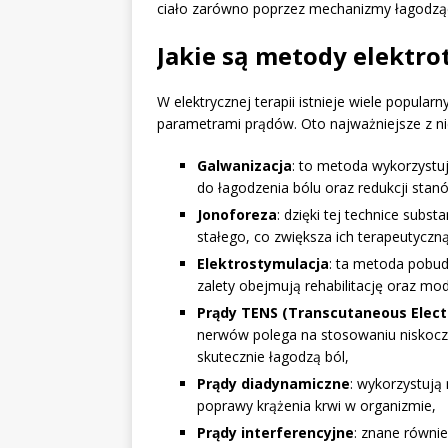
ciało zarówno poprzez mechanizmy łagodzące 
Jakie są metody elektro
W elektrycznej terapii istnieje wiele popular
parametrami prądów. Oto najważniejsze z ni
Galwanizacja
: to metoda wykorzystują
do łagodzenia bólu oraz redukcji stan
Jonoforeza
: dzięki tej technice sub
stałego, co zwiększa ich terapeutyczn
Elektrostymulacja
: ta metoda pobud
zalety obejmują rehabilitację oraz mo
Prądy TENS (Transcutaneous Electr
nerwów polega na stosowaniu niskoczę
skutecznie łagodzą ból,
Prądy diadynamiczne
: wykorzystują
poprawy krążenia krwi w organizmie,
Prądy interferencyjne
: znane równi