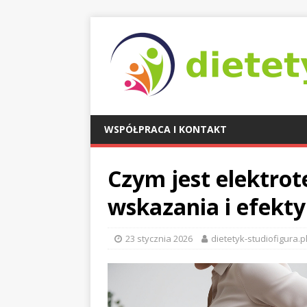
WSPÓŁPRACA I KONTAKT
Czym jest elektrot
wskazania i efekty
23 stycznia 2026
dietetyk-studiofigura.p