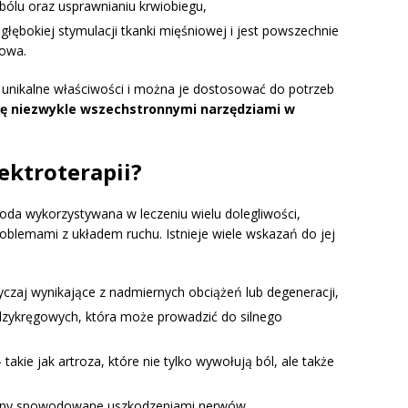
 bólu oraz usprawnianiu krwiobiegu,
 głębokiej stymulacji tkanki mięśniowej i jest powszechnie
iowa.
e unikalne właściwości i można je dostosować do potrzeb
się niezwykle wszechstronnymi narzędziami w
ektroterapii?
da wykorzystywana w leczeniu wielu dolegliwości,
oblemami z układem ruchu. Istnieje wiele wskazań do jej
czaj wynikające z nadmiernych obciążeń lub degeneracji,
zykręgowych, która może prowadzić do silnego
 takie jak artroza, które nie tylko wywołują ból, ale także
any spowodowane uszkodzeniami nerwów,