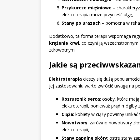
Przykurcze mięśniowe
– charakteryz
elektroterapia może przynieść ulgę,
Stany po urazach
– pomocna w rehabi
Dodatkowo, ta forma terapii wspomaga reg
krążenie krwi
, co czyni ją wszechstronny
zdrowotnymi.
Jakie są przeciwwskazan
Elektroterapia
cieszy się dużą popularnośc
jej zastosowaniu warto zwrócić uwagę na 
Rozrusznik serca
: osoby, które maj
elektroterapii, ponieważ prąd mógłby 
Ciąża
: kobiety w ciąży powinny unikać 
Nowotwory
: zarówno nowotwory złoś
elektroterapii,
Stany zapalne skóry
: ostre stany z