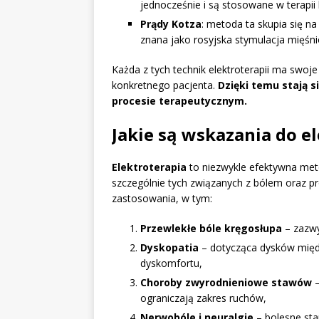
jednocześnie i są stosowane w terapii
Prądy Kotza
: metoda ta skupia się na
znana jako rosyjska stymulacja mięśn
Każda z tych technik elektroterapii ma swoj
konkretnego pacjenta.
Dzięki temu stają 
procesie terapeutycznym.
Jakie są wskazania do el
Elektroterapia
to niezwykle efektywna meto
szczególnie tych związanych z bólem oraz pr
zastosowania, w tym:
Przewlekłe bóle kręgosłupa
– zazwy
Dyskopatia
– dotycząca dysków międ
dyskomfortu,
Choroby zwyrodnieniowe stawów
–
ograniczają zakres ruchów,
Nerwobóle i neuralgie
– bolesne st