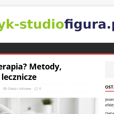
erapia? Metody,
 lecznicze
OST
l
Dieta i zdrowie
0
Jesie
efekt
Dieta