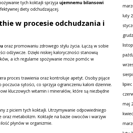
ożywanie tych koktajli sprzyja
ujemnemu bilansowi
marz
ektywnej diety odchudzającej.
luty 
hie w procesie odchudzania i
styc
grud
listo
iu
oraz promowaniu zdrowego stylu życia. Łączą w sobie
ści odżywcze. Dzięki niskiej kaloryczności stanowią
paźdz
iłków, a ich regularne spożywanie może pomóc w
wrze
sierp
era proces trawienia oraz kontroluje apetyt. Osoby pijące
lipie
oczucia sytości, co sprzyja ograniczeniu kalorii dziennie.
wi kluczowych witamin i minerałów, które są niezbędne
czer
maj 
ny z piciem tych koktajli. Utrzymywanie odpowiedniego
kwie
oraz metabolizm. Koktajle na bazie owoców i warzyw
ilość płynów w organizmie.
marz