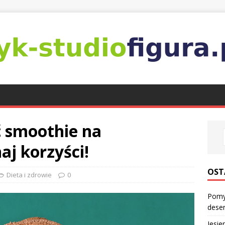
ć smoothie na
j korzyści!
OST
Dieta i zdrowie
0
Pomys
dese
Jesie