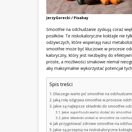
JerzyGorecki / Pixabay
Smoothie na odchudzanie zyskują coraz więk
posiłków. Te niskokaloryczne koktajle nie ty
odżywczych, które wspierają nasz metaboliz
smoothie może być kluczowe w procesie odc
kaloryczny, który jest niezbędny do efektywne
proste, a możliwości smakowe niemal nieogran
aby maksymalnie wykorzystać potencjał tyc
Spis treści
Dlaczego warto pić smoothie na odchudzani
Jaką rolę odgrywa smoothie w procesie odchu
Jakie są najlepsze składniki do smoothie od
Jakie superfoods warto dodać do smoothie
Jakie składniki unikać w smoothie na odchu
Jak przygotować zdrowe smoothie na odchu
Jakie są przepisy na niskokaloryczne koktaj