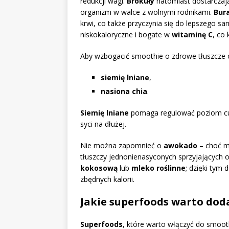
redukcji wagi.
Brokuły
natomiast dostarczają
organizm w walce z wolnymi rodnikami.
Bur
krwi, co także przyczynia się do lepszego s
niskokaloryczne i bogate w
witaminę C
, co
Aby wzbogacić smoothie o zdrowe tłuszcze 
siemię lniane
,
nasiona chia
.
Siemię lniane
pomaga regulować poziom cu
syci na dłużej.
Nie można zapomnieć o
awokado
– choć ma
tłuszczy jednonienasyconych sprzyjających 
kokosową
lub
mleko roślinne
; dzięki tym
zbędnych kalorii.
Jakie superfoods warto dod
Superfoods
, które warto włączyć do smooth