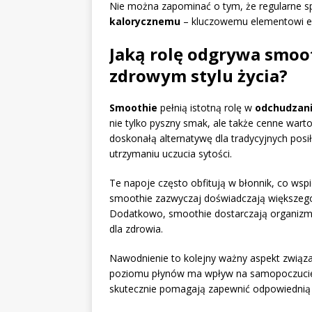
Nie można zapominać o tym, że regularne sp
kalorycznemu
– kluczowemu elementowi ef
Jaką rolę odgrywa smoot
zdrowym stylu życia?
Smoothie
pełnią istotną rolę w
odchudzan
nie tylko pyszny smak, ale także cenne warto
doskonałą alternatywę dla tradycyjnych pos
utrzymaniu uczucia sytości.
Te napoje często obfitują w błonnik, co wspi
smoothie zazwyczaj doświadczają większego p
Dodatkowo, smoothie dostarczają organizmo
dla zdrowia.
Nawodnienie to kolejny ważny aspekt związa
poziomu płynów ma wpływ na samopoczucie 
skutecznie pomagają zapewnić odpowiednią 