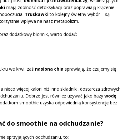
 dużą ilość
błonnika
i
przeciwutleniaczy
, wspierających
aki
mają zdolność detoksykacji oraz poprawiają krążenie
amopoczucia.
Truskawki
to kolejny świetny wybór – są
 korzystnie wpływa na nasz metabolizm.
oraz dodatkowy błonnik, warto dodać:
kru we krwi, zaś
nasiona chia
sprawiają, że czujemy się
 nieco więcej kalorii niż inne składniki, dostarcza zdrowych
odchudzaniu. Dobrze jest również używać jako bazy
wodę
 dodatkom smoothie uzyska odpowiednią konsystencję bez
ać do smoothie na odchudzanie?
ie sprzyjających odchudzaniu, to: