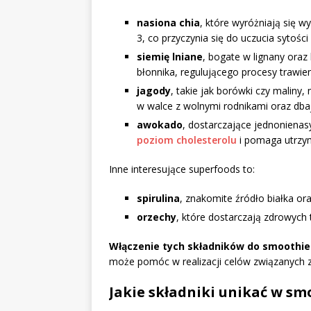
nasiona chia
, które wyróżniają się w
3, co przyczynia się do uczucia sytoś
siemię lniane
, bogate w lignany ora
błonnika, regulującego procesy trawie
jagody
, takie jak borówki czy maliny
w walce z wolnymi rodnikami oraz dba
awokado
, dostarczające jednoniena
poziom cholesterolu
i pomaga utrzym
Inne interesujące superfoods to:
spirulina
, znakomite źródło białka or
orzechy
, które dostarczają zdrowyc
Włączenie tych składników do smoothie
może pomóc w realizacji celów związanych 
Jakie składniki unikać w s