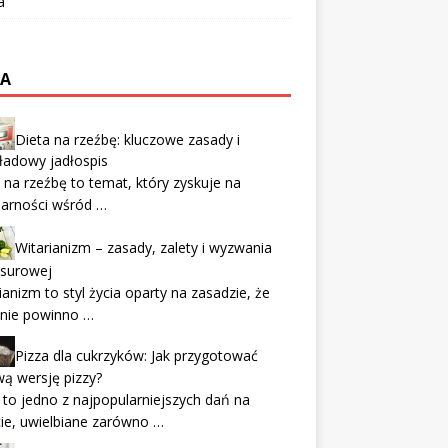
a
TA
Dieta na rzeźbę: kluczowe zasady i
ładowy jadłospis
 na rzeźbę to temat, który zyskuje na
larności wśród …
Witarianizm – zasady, zalety i wyzwania
 surowej
ianizm to styl życia oparty na zasadzie, że
enie powinno …
Pizza dla cukrzyków: Jak przygotować
ą wersję pizzy?
 to jedno z najpopularniejszych dań na
ie, uwielbiane zarówno …