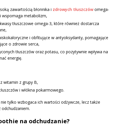
ysoką zawartością błonnika i
zdrowych tłuszczów
omega-
ci i wspomaga metabolizm,
z kwasy tłuszczowe omega-3, które również dostarcza
nne,
, niskokaloryczne i obfitujące w antyoksydanty, pomagające
jące o zdrowie serca,
syconych tłuszczów oraz potasu, co pozytywnie wpływa na
ać energię.
az witamin z grupy B,
h tłuszczów i włókna pokarmowego.
nie tylko wzbogaca ich wartości odżywcze, lecz także
z odchudzaniem.
moothie na odchudzanie?