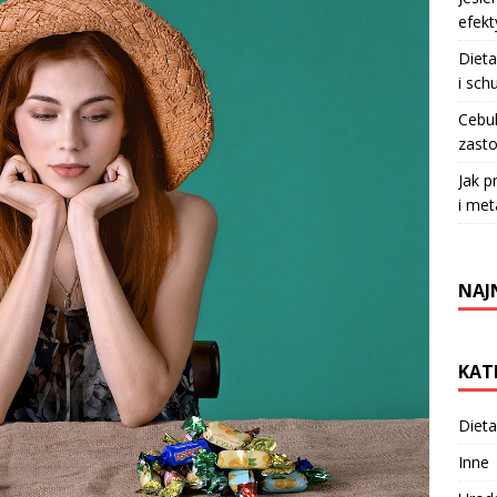
efekt
Dieta
i sch
Cebul
zasto
Jak p
i met
NAJ
KAT
Dieta
Inne