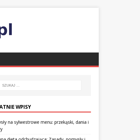
ATNIE WPISY
ły na sylwestrowe menu: przekąski, dania i
ry
nna dieta odchudzająca: Zasady, pomysły i