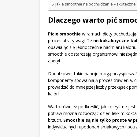
Jakie smoothie na odchudzanie – skuteczne 
Dlaczego warto pić smo
Picie smoothie
w ramach diety odchudzając
proces utraty wagi. Te
niskokaloryczne ko
obawiając się jednocześnie nadmiaru kalori
smoothie dostarczają organizmowi niezbędn
apetyt.
Dodatkowo, takie napoje mogą przyspiesza
komponenty spowalniają proces trawienia, co
prowadzić do mniejszej liczby przekąsek po
kalorii.
Warto również podkreślić, jak korzystne jest
potraw można rozpocząć dzień lekkim koktaj
brzuch.
Smoothie są nie tylko proste w 
indywidualnych upodobań smakowych i potrz