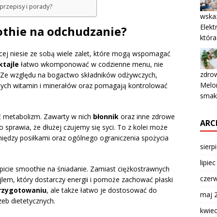
przepisy i porady?
wskaz
Elekt
othie na odchudzanie?
która
ej niesie ze sobą wiele zalet, które mogą wspomagać
ktajle
łatwo wkomponować w codzienne menu, nie
zdrow
i. Ze względu na bogactwo składników odżywczych,
Melon
ych witamin i minerałów oraz pomagają kontrolować
smak
ć metabolizm. Zawarty w nich
błonnik
oraz inne zdrowe
ARC
 sprawia, że dłużej czujemy się syci. To z kolei może
między posiłkami oraz ogólnego ograniczenia spożycia
sierp
lipie
 picie smoothie na śniadanie. Zamiast ciężkostrawnych
czer
lem, który dostarczy energii i pomoże zachować płaski
przygotowaniu
, ale także łatwo je dostosować do
maj 
eb dietetycznych.
kwie