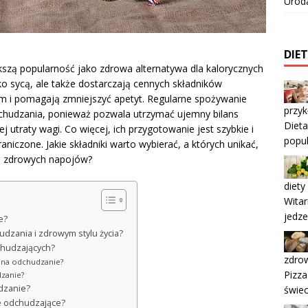
Urod
DIE
szą popularność jako zdrowa alternatywa dla kalorycznych
lko sycą, ale także dostarczają cennych składników
m i pomagają zmniejszyć apetyt. Regularne spożywanie
przyk
hudzania, ponieważ pozwala utrzymać ujemny bilans
Dieta
j utraty wagi. Co więcej, ich przygotowanie jest szybkie i
popu
iczone. Jakie składniki warto wybierać, a których unikać,
h zdrowych napojów?
diety
Witar
jedz
e?
dzania i zdrowym stylu życia?
chudzających?
zdrow
 na odchudzanie?
Pizza
dzanie?
dzanie?
świec
le odchudzające?