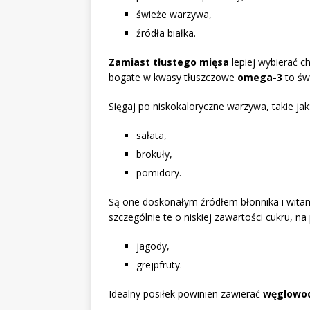
świeże warzywa,
źródła białka.
Zamiast tłustego mięsa
lepiej wybierać c
bogate w kwasy tłuszczowe
omega-3
to św
Sięgaj po niskokaloryczne warzywa, takie jak
sałata,
brokuły,
pomidory.
Są one doskonałym źródłem błonnika i witam
szczególnie te o niskiej zawartości cukru, na 
jagody,
grejpfruty.
Idealny posiłek powinien zawierać
węglowod