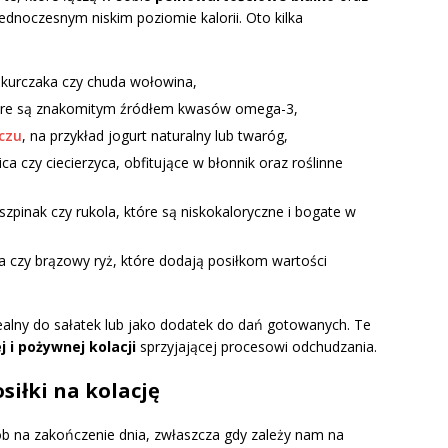
 jednoczesnym niskim poziomie kalorii. Oto kilka
 z kurczaka czy chuda wołowina,
 które są znakomitym źródłem kwasów omega-3,
zczu
, na przykład jogurt naturalny lub twaróg,
ica czy ciecierzyca, obfitujące w błonnik oraz roślinne
k szpinak czy rukola, które są niskokaloryczne i bogate w
noa czy brązowy ryż, które dodają posiłkom wartości
dealny do sałatek lub jako dodatek do dań gotowanych. Te
 i pożywnej kolacji
sprzyjającej procesowi odchudzania.
iłki na kolację
b na zakończenie dnia, zwłaszcza gdy zależy nam na