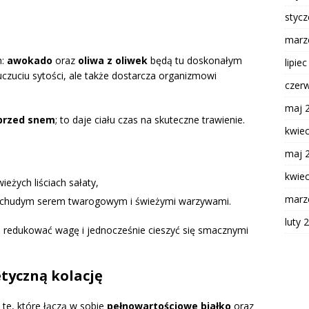
styc
marz
h:
awokado
oraz
oliwa z oliwek
będą tu doskonałym
lipie
uczuciu sytości, ale także dostarcza organizmowi
czer
maj 
 przed snem
; to daje ciału czas na skuteczne trawienie.
kwie
maj 
kwie
ieżych liściach sałaty,
marz
 z chudym serem twarogowym i świeżymi warzywami.
luty 
 redukować wagę i jednocześnie cieszyć się smacznymi
etyczną kolację
 te, które łączą w sobie
pełnowartościowe białko
oraz