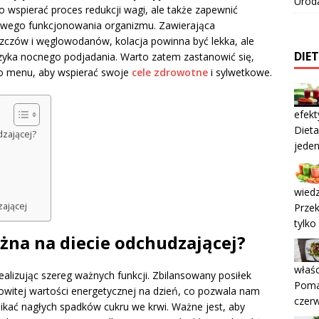
Urod
wspierać proces redukcji wagi, ale także zapewnić
łowego funkcjonowania organizmu. Zawierająca
szczów i węglowodanów, kolacja powinna być lekka, ale
DIE
yzyka nocnego podjadania. Warto zatem zastanowić się,
go menu, aby wspierać swoje
cele zdrowotne
i sylwetkowe.
efek
Dieta
dzającej?
jeden
wiedz
zającej
Przek
tylko
ażna na diecie odchudzającej?
właśc
realizując szereg ważnych funkcji. Zbilansowany posiłek
Poma
owitej wartości energetycznej na dzień, co pozwala nam
czerw
ikać nagłych spadków cukru we krwi. Ważne jest, aby