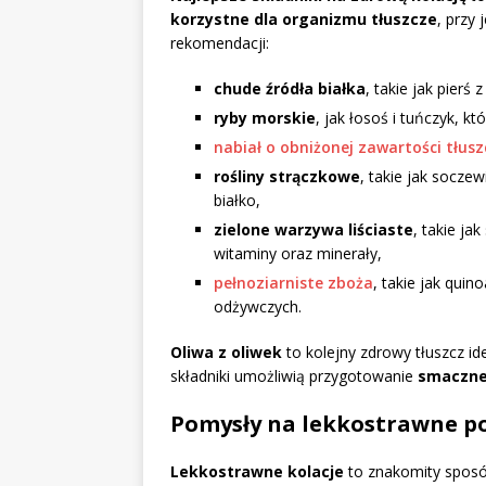
korzystne dla organizmu tłuszcze
, przy
rekomendacji:
chude źródła białka
, takie jak pierś
ryby morskie
, jak łosoś i tuńczyk,
nabiał o obniżonej zawartości tłus
rośliny strączkowe
, takie jak soczew
białko,
zielone warzywa liściaste
, takie ja
witaminy oraz minerały,
pełnoziarniste zboża
, takie jak qui
odżywczych.
Oliwa z oliwek
to kolejny zdrowy tłuszcz i
składniki umożliwią przygotowanie
smacznej
Pomysły na lekkostrawne pos
Lekkostrawne kolacje
to znakomity sposó