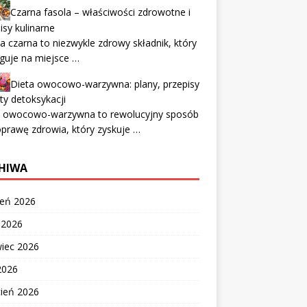
Czarna fasola – właściwości zdrowotne i
isy kulinarne
a czarna to niezwykle zdrowy składnik, który
guje na miejsce …
Dieta owocowo-warzywna: plany, przepisy
kty detoksykacji
a owocowo-warzywna to rewolucyjny sposób
prawę zdrowia, który zyskuje …
HIWA
ień 2026
c 2026
wiec 2026
2026
cień 2026