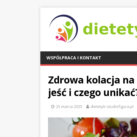
WSPÓŁPRACA I KONTAKT
Zdrowa kolacja na 
jeść i czego unikać
25 marca 2025
dietetyk-studiofigura.pl