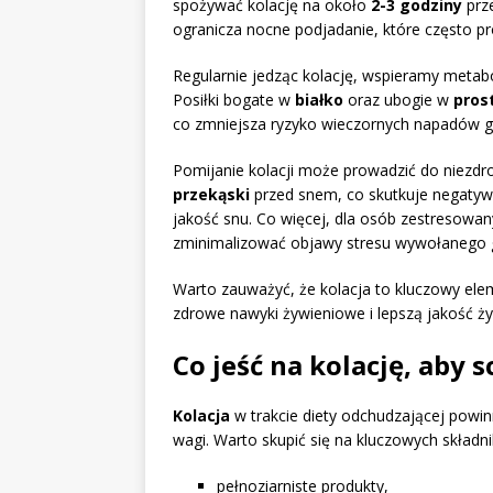
spożywać kolację na około
2-3 godziny
prze
ogranicza nocne podjadanie, które często pr
Regularnie jedząc kolację, wspieramy metabo
Posiłki bogate w
białko
oraz ubogie w
pros
co zmniejsza ryzyko wieczornych napadów g
Pomijanie kolacji może prowadzić do niezdr
przekąski
przed snem, co skutkuje negaty
jakość snu. Co więcej, dla osób zestresowa
zminimalizować objawy stresu wywołanego
Warto zauważyć, że kolacja to kluczowy elem
zdrowe nawyki żywieniowe i lepszą jakość ży
Co jeść na kolację, aby 
Kolacja
w trakcie diety odchudzającej powin
wagi. Warto skupić się na kluczowych składnik
pełnoziarniste produkty,