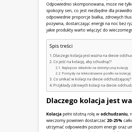
Odpowiednio skomponowana, może nie tylko 
spokojny sen, co jest niezbędne dla prawid
odpowiednie proporcje białka, zdrowych tłu
pożywna, dostarczając energii na noc bez r
jakie produkty warto włączyć do wieczorne
Spis treści
Dlaczego kolacja jest ważna na diecie odchu
Co jeść na kolację, aby schudnąć?
Najlepsze składniki na dietetyczną kolację
Pomysły na lekkostrawne posiłki na kolację
Co unikać w kolacji na diecie odchudzającej?
Przykłady zdrowych kolacji na diecie odchud
Dlaczego kolacja jest w
Kolacja
pełni istotną rolę w
odchudzaniu
, 
wieczorny powinien dostarczać
20-25%
całk
utrzymać odpowiedni poziom energii oraz un