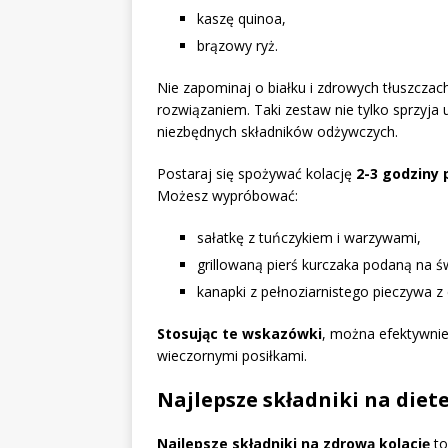
kaszę quinoa,
brązowy ryż.
Nie zapominaj o białku i zdrowych tłuszczac
rozwiązaniem. Taki zestaw nie tylko sprzyja 
niezbędnych składników odżywczych.
Postaraj się spożywać kolację
2-3 godziny
Możesz wypróbować:
sałatkę z tuńczykiem i warzywami,
grillowaną pierś kurczaka podaną na św
kanapki z pełnoziarnistego pieczywa
Stosując te wskazówki
, można efektywnie
wieczornymi posiłkami.
Najlepsze składniki na diet
Najlepsze składniki na zdrową kolację
to