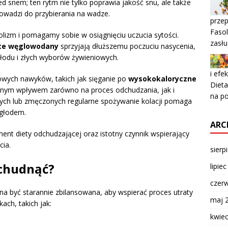
d snem; ten rytm nie tylko poprawia jakość snu, ale także
owadzi do przybierania na wadze.
przep
Fasol
lizm i pomagamy sobie w osiągnięciu uczucia sytości.
zasłu
te węglowodany
sprzyjają dłuższemu poczuciu nasycenia,
łodu i złych wyborów żywieniowych.
i efe
owych nawyków, takich jak sięganie po
wysokokaloryczne
Diet
wnym wpływem zarówno na proces odchudzania, jak i
na po
nych lub zmęczonych regularne spożywanie kolacji pomaga
 głodem.
ARC
ent diety odchudzającej oraz istotny czynnik wspierający
cia.
sierp
schudnąć?
lipie
czer
na być starannie zbilansowana, aby wspierać proces utraty
maj 
ach, takich jak:
kwie