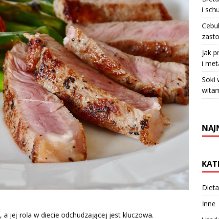
i sch
Cebul
zasto
Jak p
i met
Soki
witam
NAJ
KAT
Dieta
Inne
 a jej rola w diecie odchudzającej jest kluczowa.