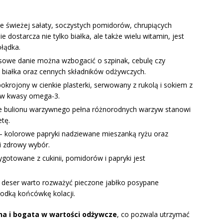
e świeżej sałaty, soczystych pomidorów, chrupiących
dostarcza nie tylko białka, ale także wielu witamin, jest
ołądka.
sowe danie można wzbogacić o szpinak, cebulę czy
 białka oraz cennych składników odżywczych.
okrojony w cienkie plasterki, serwowany z rukolą i sokiem z
a w kwasy omega-3.
ie bulionu warzywnego pełna różnorodnych warzyw stanowi
etę.
– kolorowe papryki nadziewane mieszanką ryżu oraz
 zdrowy wybór.
ygotowane z cukinii, pomidorów i papryki jest
 deser warto rozważyć pieczone jabłko posypane
odką końcówkę kolacji.
wna i bogata w wartości odżywcze
, co pozwala utrzymać