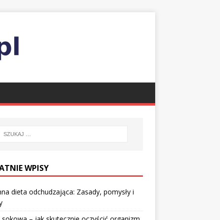
ATNIE WPISY
nna dieta odchudzająca: Zasady, pomysły i
y
 sokowa – jak skutecznie oczyścić organizm