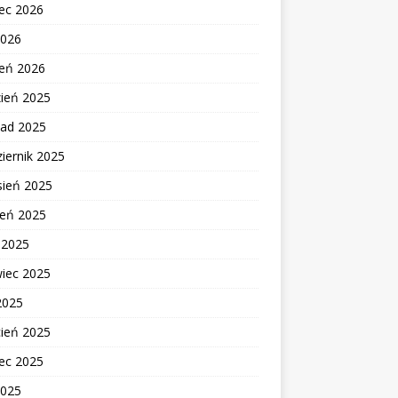
ec 2026
2026
zeń 2026
zień 2025
pad 2025
iernik 2025
sień 2025
ień 2025
c 2025
wiec 2025
2025
cień 2025
ec 2025
2025