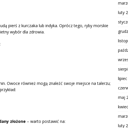
marz
luty 
styc
hudą pierś z kurczaka lub indyka. Oprócz tego, ryby morskie
grud
ietny wybór dla zdrowia.
listo
:
paźdz
wrze
sierp
lipie
in. Owoce również mogą znaleźć swoje miejsce na talerzu;
czer
przykład:
maj 
kwie
marz
any złożone
– warto postawić na:
luty 