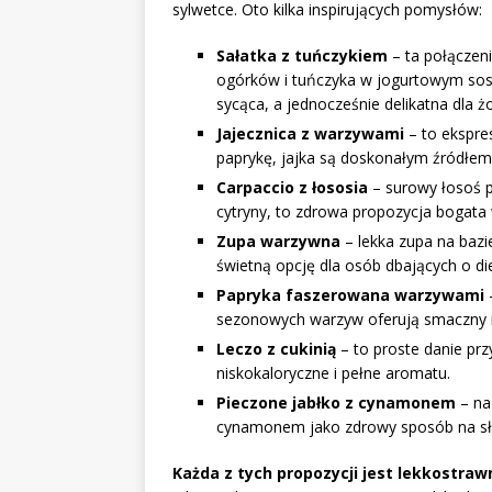
sylwetce. Oto kilka inspirujących pomysłów:
Sałatka z tuńczykiem
– ta połączeni
ogórków i tuńczyka w jogurtowym sosie 
sycąca, a jednocześnie delikatna dla ż
Jajecznica z warzywami
– to ekspre
paprykę, jajka są doskonałym źródłem
Carpaccio z łososia
– surowy łosoś p
cytryny, to zdrowa propozycja bogat
Zupa warzywna
– lekka zupa na baz
świetną opcję dla osób dbających o di
Papryka faszerowana warzywami
sezonowych warzyw oferują smaczny i
Leczo z cukinią
– to proste danie prz
niskokaloryczne i pełne aromatu.
Pieczone jabłko z cynamonem
– na
cynamonem jako zdrowy sposób na sł
Każda z tych propozycji jest lekkostra