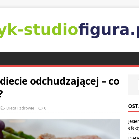
diecie odchudzającej – co
?
OST
Dieta i zdrowie
0
Jesie
efekt
Dieta