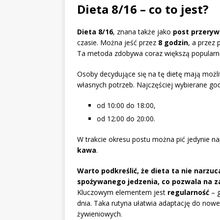
Dieta 8/16 – co to jest?
Dieta 8/16
, znana także jako
post przery
czasie. Można jeść przez
8 godzin
, a przez
Ta metoda zdobywa coraz większą popularnoś
Osoby decydujące się na tę dietę mają mo
własnych potrzeb. Najczęściej wybierane god
od 10:00 do 18:00,
od 12:00 do 20:00.
W trakcie okresu postu można pić jedynie na
kawa
.
Warto podkreślić, że dieta ta nie narz
spożywanego jedzenia, co pozwala na z
Kluczowym elementem jest
regularność
– g
dnia. Taka rutyna ułatwia adaptację do now
żywieniowych.