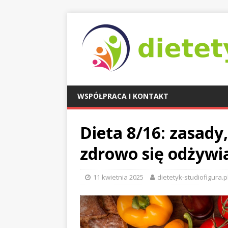
WSPÓŁPRACA I KONTAKT
Dieta 8/16: zasady,
zdrowo się odżywi
11 kwietnia 2025
dietetyk-studiofigura.p