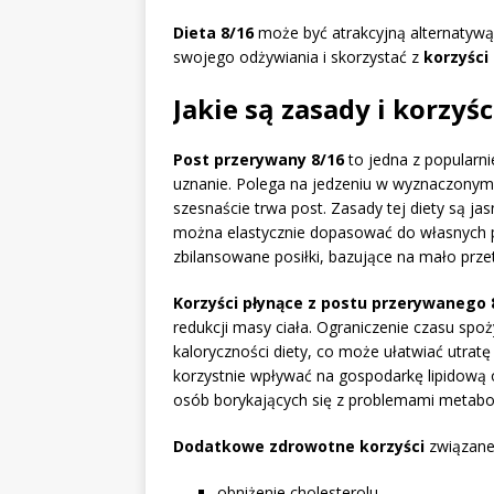
Dieta 8/16
może być atrakcyjną alternatywą
swojego odżywiania i skorzystać z
korzyści
Jakie są zasady i korzy
Post przerywany 8/16
to jedna z popularni
uznanie. Polega na jedzeniu w wyznaczonym 
szesnaście trwa post. Zasady tej diety są j
można elastycznie dopasować do własnych pr
zbilansowane posiłki, bazujące na mało prz
Korzyści płynące z postu przerywanego 
redukcji masy ciała. Ograniczenie czasu sp
kaloryczności diety, co może ułatwiać utra
korzystnie wpływać na gospodarkę lipidową o
osób borykających się z problemami metabol
Dodatkowe zdrowotne korzyści
związane 
obniżenie cholesterolu,