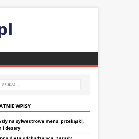
ATNIE WPISY
sły na sylwestrowe menu: przekąski,
a i desery
enna dieta odchudzająca: Zasady,