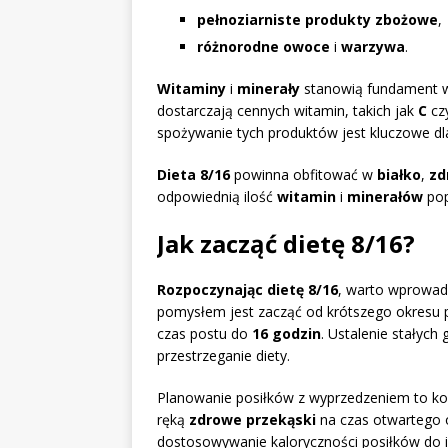
pełnoziarniste produkty zbożowe
,
różnorodne owoce
i
warzywa
.
Witaminy
i
minerały
stanowią fundament w
dostarczają cennych witamin, takich jak
C
cz
spożywanie tych produktów jest kluczowe dl
Dieta 8/16
powinna obfitować w
białko
,
zd
odpowiednią ilość
witamin
i
minerałów
pop
Jak zacząć dietę 8/16?
Rozpoczynając dietę 8/16
, warto wprowad
pomysłem jest zacząć od krótszego okresu 
czas postu do
16 godzin
. Ustalenie stałyc
przestrzeganie diety.
Planowanie posiłków z wyprzedzeniem to kole
ręką
zdrowe przekąski
na czas otwartego o
dostosowywanie kaloryczności posiłków do i