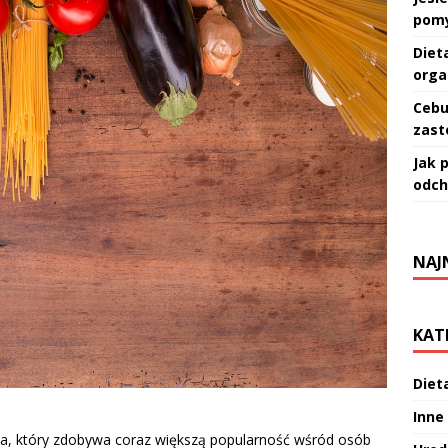
pomy
Diet
orga
Cebu
zast
Jak 
odch
NAJ
KAT
Diet
Inne
a, który zdobywa coraz większą popularność wśród osób