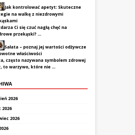
Jak kontrolować apetyt: Skuteczne
tegie na walkę z niezdrowymi
kąskami
zdarza Ci się czuć nagłą chęć na
drowe przekąski? …
Sałata – poznaj jej wartości odżywcze
rowotne właściwości
ta, często nazywana symbolem zdrowej
y, to warzywo, które nie …
HIWA
pień 2026
c 2026
wiec 2026
2026