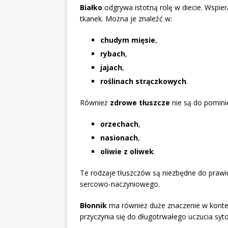
Białko
odgrywa istotną rolę w diecie. Wspier
tkanek. Można je znaleźć w:
chudym mięsie
,
rybach
,
jajach
,
roślinach strączkowych
.
Również
zdrowe tłuszcze
nie są do pomini
orzechach
,
nasionach
,
oliwie z oliwek
.
Te rodzaje tłuszczów są niezbędne do praw
sercowo-naczyniowego.
Błonnik
ma również duże znaczenie w kontek
przyczynia się do długotrwałego uczucia syto