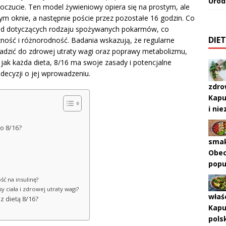
Urod
czucie. Ten model żywieniowy opiera się na prostym, ale
ym oknie, a następnie poście przez pozostałe 16 godzin. Co
asad dotyczących rodzaju spożywanych pokarmów, co
DIE
czność i różnorodność. Badania wskazują, że regularne
dzić do zdrowej utraty wagi oraz poprawy metabolizmu,
k jak każda dieta, 8/16 ma swoje zasady i potencjalne
decyzji o jej wprowadzeniu.
zdro
Kapu
i ni
o 8/16?
?
smak
Obec
popu
ść na insulinę?
y ciała i zdrowej utraty wagi?
właś
z dietą 8/16?
Kapu
pols