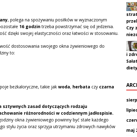
stra
wany
, polega na spożywaniu posiłków w wyznaczonym
prze
 pozostałe
16 godzin
trzeba powstrzymać się od jedzenia.
Czy 
ć dzięki swojej elastyczności oraz łatwości w stosowaniu.
niez
żliwość dostosowania swojego okna żywieniowego do
ziny to:
i zd
Sała
diet
ARC
poje bezkaloryczne, takie jak
woda
,
herbata
czy
czarna
sier
uca sztywnych zasad dotyczących rodzaju
lipie
achowanie różnorodności w codziennym jadłospisie.
odziny okna żywieniowego powinny być stałe każdego
czer
ego stylu życia oraz sprzyja utrzymaniu zdrowych nawyków
maj 