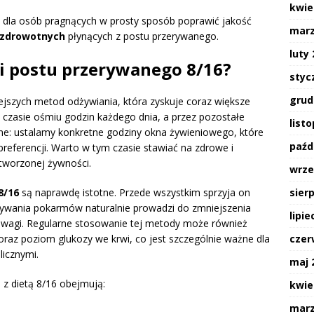
kwie
 dla osób pragnących w prosty sposób poprawić jakość
marz
 zdrowotnych
płynących z postu przerywanego.
luty
ści postu przerywanego 8/16?
styc
grud
ejszych metod odżywiania, która zyskuje coraz większe
czasie ośmiu godzin każdego dnia, a przez pozostałe
list
asne: ustalamy konkretne godziny okna żywieniowego, które
paźd
eferencji. Warto w tym czasie stawiać na zdrowe i
etworzonej żywności.
wrze
8/16
są naprawdę istotne. Przede wszystkim sprzyja on
sier
ożywania pokarmów naturalnie prowadzi do zmniejszenia
lipie
tę wagi. Regularne stosowanie tej metody może również
raz poziom glukozy we krwi, co jest szczególnie ważne dla
czer
icznymi.
maj 
z dietą 8/16 obejmują:
kwie
marz