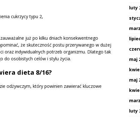
luty
enia cukrzycy typu 2,
styc
marz
zauważalne już po kilku dniach konsekwentnego
lipie
zapominać, że skuteczność postu przerywanego w dużej
czer
ci oraz indywidualnych potrzeb organizmu. Dlatego tak
do osobistych celów i stylu życia.
maj 
kwie
iera dieta 8/16?
maj 
zie odżywczym, który powinien zawierać kluczowe
kwie
marz
luty