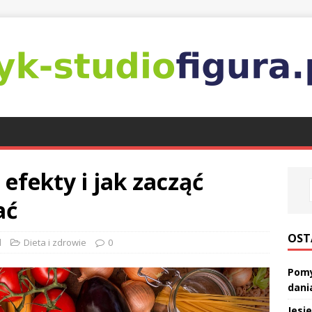
 efekty i jak zacząć
ać
OST
l
Dieta i zdrowie
0
Pomy
dani
Jesi