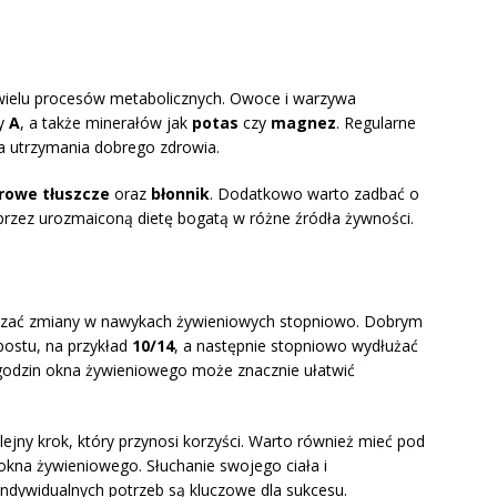
ielu procesów metabolicznych. Owoce i warzywa
y
A
, a także minerałów jak
potas
czy
magnez
. Regularne
a utrzymania dobrego zdrowia.
rowe tłuszcze
oraz
błonnik
. Dodatkowo warto zadbać o
rzez urozmaiconą dietę bogatą w różne źródła żywności.
zać zmiany w nawykach żywieniowych stopniowo. Dobrym
postu, na przykład
10/14
, a następnie stopniowo wydłużać
h godzin okna żywieniowego może znacznie ułatwić
jny krok, który przynosi korzyści. Warto również mieć pod
kna żywieniowego. Słuchanie swojego ciała i
ndywidualnych potrzeb są kluczowe dla sukcesu.