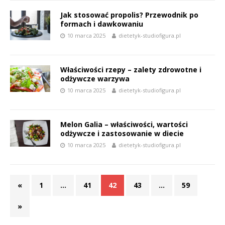
Jak stosować propolis? Przewodnik po
formach i dawkowaniu
10 marca 2025
dietetyk-studiofigura.pl
Właściwości rzepy – zalety zdrowotne i
odżywcze warzywa
10 marca 2025
dietetyk-studiofigura.pl
Melon Galia – właściwości, wartości
odżywcze i zastosowanie w diecie
10 marca 2025
dietetyk-studiofigura.pl
«
1
…
41
42
43
…
59
»