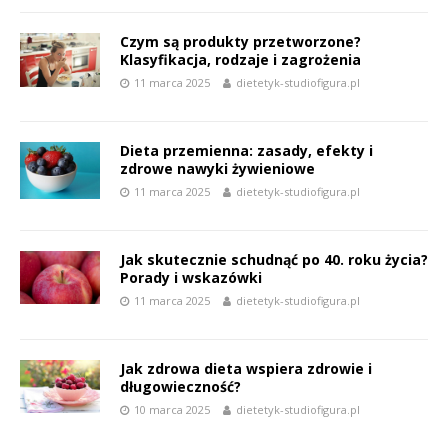
Czym są produkty przetworzone?
Klasyfikacja, rodzaje i zagrożenia
11 marca 2025
dietetyk-studiofigura.pl
Dieta przemienna: zasady, efekty i
zdrowe nawyki żywieniowe
11 marca 2025
dietetyk-studiofigura.pl
Jak skutecznie schudnąć po 40. roku życia?
Porady i wskazówki
11 marca 2025
dietetyk-studiofigura.pl
Jak zdrowa dieta wspiera zdrowie i
długowieczność?
10 marca 2025
dietetyk-studiofigura.pl