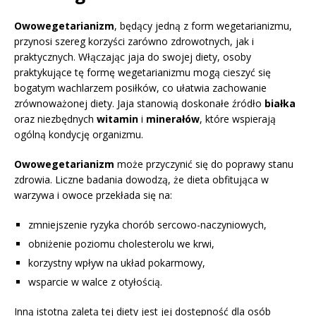
Owowegetarianizm
, będący jedną z form wegetarianizmu,
przynosi szereg korzyści zarówno zdrowotnych, jak i
praktycznych. Włączając jaja do swojej diety, osoby
praktykujące tę formę wegetarianizmu mogą cieszyć się
bogatym wachlarzem posiłków, co ułatwia zachowanie
zrównoważonej diety. Jaja stanowią doskonałe źródło
białka
oraz niezbędnych
witamin
i
minerałów
, które wspierają
ogólną kondycję organizmu.
Owowegetarianizm
może przyczynić się do poprawy stanu
zdrowia. Liczne badania dowodzą, że dieta obfitująca w
warzywa i owoce przekłada się na:
zmniejszenie ryzyka chorób sercowo-naczyniowych,
obniżenie poziomu cholesterolu we krwi,
korzystny wpływ na układ pokarmowy,
wsparcie w walce z otyłością.
Inną istotną zaletą tej diety jest jej dostępność dla osób