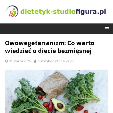
Owowegetarianizm: Co warto
wiedzieć o diecie bezmięsnej
31 marca 2025
dietetyk-studiofigura.pl