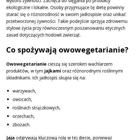
wyboru żywności. Zachęca do sięgania po produkty
ekologiczne i lokalne. Osoby przyjmujące tę dietę powinny
starać się o różnorodność w swoim jadłospisie oraz unikać
przetworzonej żywności. Takie podejście sprzyja zdrowemu
stylowi życia przy równoczesnym poszanowaniu etycznych
zasad dotyczących hodowli zwierząt.
Co spożywają owowegetarianie?
Owowegetarianie
cieszą się szerokim wachlarzem
produktów, w tym
jajkami
oraz różnorodnymi roślinnymi
składnikami. Ich jadłospis skupia się na:
warzywach,
owocach,
roślinach strączkowych,
orzechach,
zbożach.
Jaja
odgrywają kluczową rolę w tej diecie, ponieważ