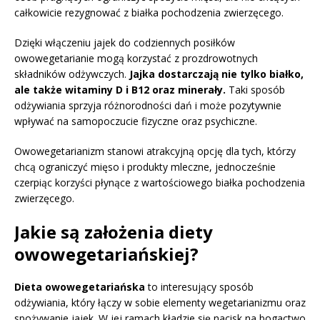
całkowicie rezygnować z białka pochodzenia zwierzęcego.
Dzięki włączeniu jajek do codziennych posiłków
owowegetarianie mogą korzystać z prozdrowotnych
składników odżywczych.
Jajka dostarczają nie tylko białko,
ale także witaminy D i B12 oraz minerały.
Taki sposób
odżywiania sprzyja różnorodności dań i może pozytywnie
wpływać na samopoczucie fizyczne oraz psychiczne.
Owowegetarianizm stanowi atrakcyjną opcję dla tych, którzy
chcą ograniczyć mięso i produkty mleczne, jednocześnie
czerpiąc korzyści płynące z wartościowego białka pochodzenia
zwierzęcego.
Jakie są założenia diety
owowegetariańskiej?
Dieta owowegetariańska
to interesujący sposób
odżywiania, który łączy w sobie elementy wegetarianizmu oraz
spożywanie jajek. W jej ramach kładzie się nacisk na bogactwo