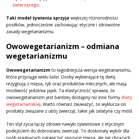
zwierzęcego
.
Taki model żywienia sprzyja
większej różnorodności
posiłków, jednocześnie zachowując etyczne i zdrowotne
zasady wegetarianizmu.
Owowegetarianizm – odmiana
wegetarianizmu
Owowegetarianizm
to łagodniejsza wersja wegetarianizmu,
która przyciąga wielu ludzi. Osoby wybierające tę dietę
rezygnują z mięsa, ryb oraz produktów mlecznych, ale mają
możliwość jedzenia jajek. Ta elastyczność sprawia, że
owowegetarianizm jest bardziej dostępny niż inne formy
diety
wegetariańskiej
. Warto również zauważyć, że wyklucza on
produkty związane z ubój zwierząt, takie jak żelatyna czy miód.
Ten styl życia łączy zdrowe nawyki żywieniowe z etycznym
podejściem do dobrostanu zwierząt. To doskonały wybór dla
osób pragnących ograniczyć spożycie mięsa, ale nie chcących