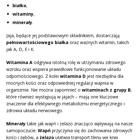
białko
,
witaminy
,
minerały
.
Jaja, będące jej podstawowym składnikiem, dostarczają
pełnowartościowego białka
oraz ważnych witamin, takich
jak A, D, E i K.
Witamina A
odgrywa istotną rolę w utrzymaniu zdrowego
wzroku oraz wspiera prawidłowe funkcjonowanie układu
odpornościowego. Z kolei
witamina D
jest niezbędna dla
mocnych kości oraz odpowiedniej regulacji wapnia w
organizmie. Nie można zapomnieć o
witaminach z grupy B
,
które również występują w jajach – mają one kluczowe
znaczenie dla efektywnego metabolizmu energetycznego i
zdrowia układu nerwowego.
Minerały
takie jak wapń i żelazo znacząco wpływają na nasze
samopoczucie.
Wapń
przyczynia się do zachowania zdrowych
kości i zębów, a
żelazo
ułatwia transport tlenu we krwi.