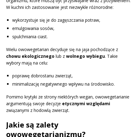
organizmu, które muszą być przyswajane wraz z pożywieniem.
W kuchni ich zastosowanie jest niezwykle różnorodne:
wykorzystuje się je do zagęszczania potraw,
emulgowania sosów,
spulchniania ciast.
Wielu owowegetarian decyduje się na jaja pochodzące z
chowu ekologicznego
lub z
wolnego wybiegu
. Takie
wybory mają na celu:
poprawę dobrostanu zwierząt,
minimalizację negatywnego wpływu na środowisko.
Pomimo krytyki ze strony niektórych wegan, owowegetarianie
argumentują swoje decyzje
etycznymi względami
związanymi z hodowlą zwierząt.
Jakie są zalety
owowegetarianizmu?