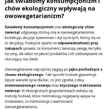
Jak świadomy konsumpcjonizm i
chów ekologiczny wpływają na
owowegetarianizm?
Świadomy konsumpcjonizm
oraz
ekologiczny chów
zwierząt
odgrywają istotną rolę w owowegetarianizmie,
kształtując decyzje żywieniowe i styl życia tych, którzy się na
to decydują. Podejście oparte na
odpowiedzialności przy
zakupach
sprawia, że konsumenci zwracają uwagę nie tylko
na ceny, ale także na jakość produktów i ich oddziaływanie na
otaczający nas świat.
Owowegetarianie najczęściej sięgają po
jajka pochodzące z
chowu ekologicznego
. Taki sposób hodowli gwarantuje
lepsze warunki życia dla kur, co jest zgodne z ideą
zrównoważonego rozwoju
oraz
etycznego traktowania
zwierząt
. W ekologicznych gospodarstwach wdraża się
metody hodowli, które minimalizują negatywny wpływ na
środowisko, co harmonizuje z wartościami
owowegetarianizmu.