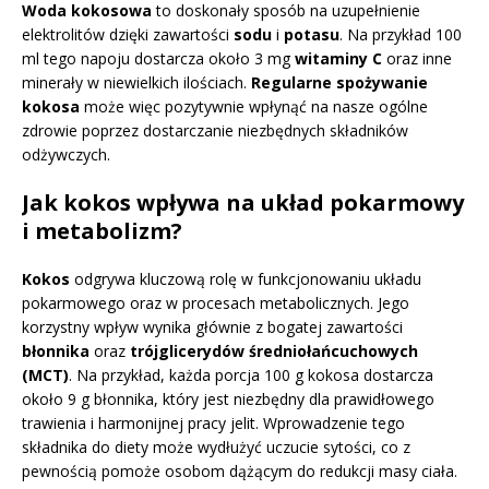
Woda kokosowa
to doskonały sposób na uzupełnienie
elektrolitów dzięki zawartości
sodu
i
potasu
. Na przykład 100
ml tego napoju dostarcza około 3 mg
witaminy C
oraz inne
minerały w niewielkich ilościach.
Regularne spożywanie
kokosa
może więc pozytywnie wpłynąć na nasze ogólne
zdrowie poprzez dostarczanie niezbędnych składników
odżywczych.
Jak kokos wpływa na układ pokarmowy
i metabolizm?
Kokos
odgrywa kluczową rolę w funkcjonowaniu układu
pokarmowego oraz w procesach metabolicznych. Jego
korzystny wpływ wynika głównie z bogatej zawartości
błonnika
oraz
trójglicerydów średniołańcuchowych
(MCT)
. Na przykład, każda porcja 100 g kokosa dostarcza
około 9 g błonnika, który jest niezbędny dla prawidłowego
trawienia i harmonijnej pracy jelit. Wprowadzenie tego
składnika do diety może wydłużyć uczucie sytości, co z
pewnością pomoże osobom dążącym do redukcji masy ciała.