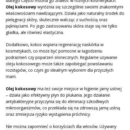
dlatego często można go znaleźć w różnych kosmetykach.
Olej kokosowy
wyróżnia się szczególnie swoimi znakomitymi
właściwościami nawilżającymi. Działa jako naturalny środek do
pielęgnacji skóry, skutecznie walcząc z suchością oraz
pęknięciami. Po jego zastosowaniu skóra staje się nie tylko
gładka, ale również elastyczna.
Dodatkowo, kokos wspiera regenerację naskórka w
kosmetykach, co może być pomocne w łagodzeniu
podrażnień czy poparzeń słonecznych. Regularne używanie
oleju kokosowego może także zapobiegać powstawaniu
rozstępów, co czyni go idealnym wyborem dla przyszłych
mam.
Olej kokosowy
ma też swoje miejsce w higienie jamy ustnej
– działa jako efektywny płyn do płukania. Jego działanie
antybakteryjne przyczynia się do eliminacji szkodliwych
mikroorganizmów, co przekłada się na zdrowszą jamę ustną
oraz zmniejsza ryzyko wystąpienia próchnicy.
Nie można zapomnieć o korzyściach dla włosów. Używany