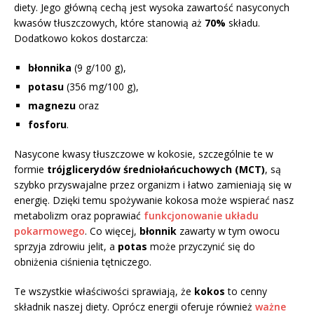
diety. Jego główną cechą jest wysoka zawartość nasyconych
kwasów tłuszczowych, które stanowią aż
70%
składu.
Dodatkowo kokos dostarcza:
błonnika
(9 g/100 g),
potasu
(356 mg/100 g),
magnezu
oraz
fosforu
.
Nasycone kwasy tłuszczowe w kokosie, szczególnie te w
formie
trójglicerydów średniołańcuchowych (MCT)
, są
szybko przyswajalne przez organizm i łatwo zamieniają się w
energię. Dzięki temu spożywanie kokosa może wspierać nasz
metabolizm oraz poprawiać
funkcjonowanie układu
pokarmowego
. Co więcej,
błonnik
zawarty w tym owocu
sprzyja zdrowiu jelit, a
potas
może przyczynić się do
obniżenia ciśnienia tętniczego.
Te wszystkie właściwości sprawiają, że
kokos
to cenny
składnik naszej diety. Oprócz energii oferuje również
ważne