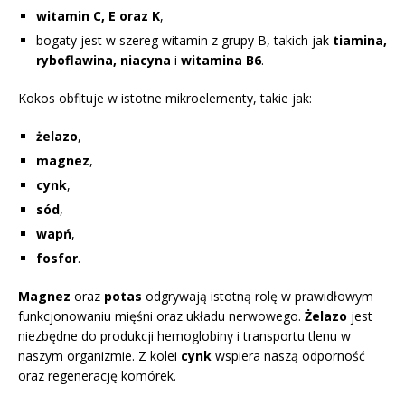
witamin C, E oraz K
,
bogaty jest w szereg witamin z grupy B, takich jak
tiamina,
ryboflawina, niacyna
i
witamina B6
.
Kokos obfituje w istotne mikroelementy, takie jak:
żelazo
,
magnez
,
cynk
,
sód
,
wapń
,
fosfor
.
Magnez
oraz
potas
odgrywają istotną rolę w prawidłowym
funkcjonowaniu mięśni oraz układu nerwowego.
Żelazo
jest
niezbędne do produkcji hemoglobiny i transportu tlenu w
naszym organizmie. Z kolei
cynk
wspiera naszą odporność
oraz regenerację komórek.