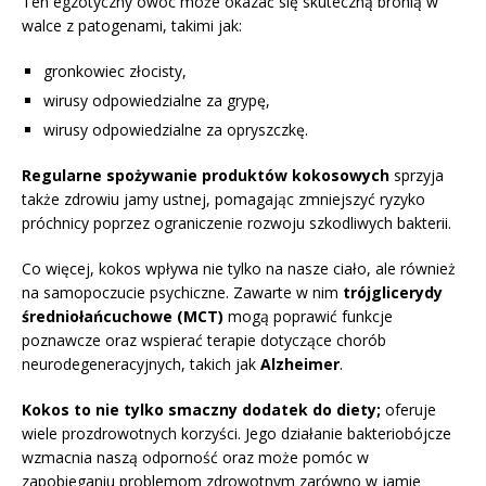
Ten egzotyczny owoc może okazać się skuteczną bronią w
walce z patogenami, takimi jak:
gronkowiec złocisty,
wirusy odpowiedzialne za grypę,
wirusy odpowiedzialne za opryszczkę.
Regularne spożywanie produktów kokosowych
sprzyja
także zdrowiu jamy ustnej, pomagając zmniejszyć ryzyko
próchnicy poprzez ograniczenie rozwoju szkodliwych bakterii.
Co więcej, kokos wpływa nie tylko na nasze ciało, ale również
na samopoczucie psychiczne. Zawarte w nim
trójglicerydy
średniołańcuchowe (MCT)
mogą poprawić funkcje
poznawcze oraz wspierać terapie dotyczące chorób
neurodegeneracyjnych, takich jak
Alzheimer
.
Kokos to nie tylko smaczny dodatek do diety;
oferuje
wiele prozdrowotnych korzyści. Jego działanie bakteriobójcze
wzmacnia naszą odporność oraz może pomóc w
zapobieganiu problemom zdrowotnym zarówno w jamie