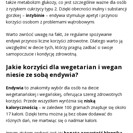
także metabolizm glukozy, co jest szczególnie ważne dla osób
z ryzykiem cukrzycy typu 2. Dzięki obecności inuliny i substancji
gorzkiej –
intybinie
– endywia stymuluje apetyt i przynosi
korzyści osobom z problemami wątrobowymi.
Warto zwrócić uwagę na fakt, że regularne spożywanie
endywii przynosi liczne korzyści zdrowotne. Dlatego warto ją
uwzględnić w diecie tych, którzy pragną zadbać o swoje
samopoczucie i kondycję zdrowotną.
Jakie korzyści dla wegetarian i wegan
niesie ze sobą endywia?
Endywia
to znakomity wybór dla osób na diecie
wegetariańskiej i wegańskiej, oferująca szereg zdrowotnych
korzyści. Przede wszystkim wyróżnia się
niską
kalorycznością
– w zaledwie 100 gramach znajduje się około
17 kalorii. Dzięki temu można ją bez obaw dodawać do
różnych dań, nie martwiąc się o nadmiar kalorii.
Innym atutem endywii jest jej
bogata zawartość błonnika