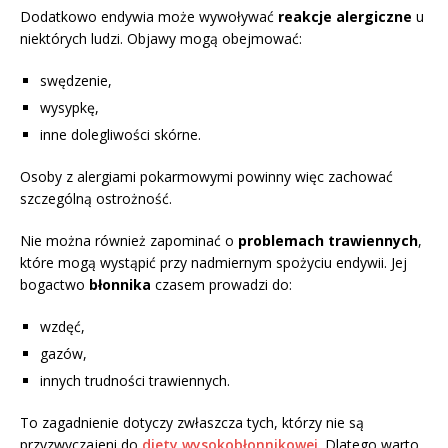
Dodatkowo endywia może wywoływać
reakcje alergiczne
u
niektórych ludzi. Objawy mogą obejmować:
swędzenie,
wysypkę,
inne dolegliwości skórne.
Osoby z alergiami pokarmowymi powinny więc zachować
szczególną ostrożność.
Nie można również zapominać o
problemach trawiennych
,
które mogą wystąpić przy nadmiernym spożyciu endywii. Jej
bogactwo
błonnika
czasem prowadzi do:
wzdęć,
gazów,
innych trudności trawiennych.
To zagadnienie dotyczy zwłaszcza tych, którzy nie są
przyzwyczajeni do
diety wysokobłonnikowej
. Dlatego warto