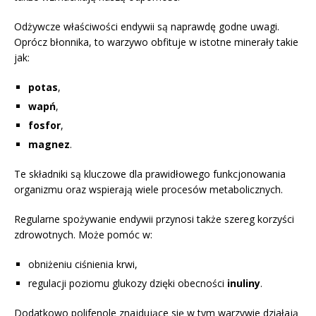
Odżywcze właściwości endywii są naprawdę godne uwagi.
Oprócz błonnika, to warzywo obfituje w istotne minerały takie
jak:
potas
,
wapń
,
fosfor
,
magnez
.
Te składniki są kluczowe dla prawidłowego funkcjonowania
organizmu oraz wspierają wiele procesów metabolicznych.
Regularne spożywanie endywii przynosi także szereg korzyści
zdrowotnych. Może pomóc w:
obniżeniu ciśnienia krwi,
regulacji poziomu glukozy dzięki obecności
inuliny
.
Dodatkowo polifenole znajdujące się w tym warzywie działają