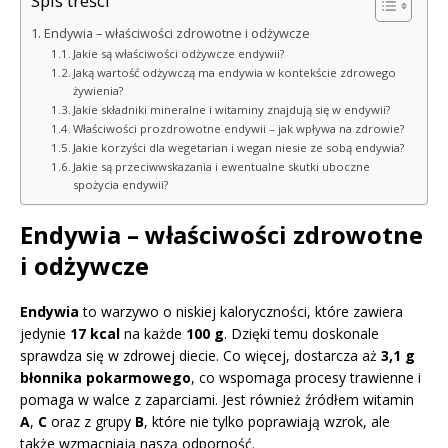
Spis treści
Endywia – właściwości zdrowotne i odżywcze
Jakie są właściwości odżywcze endywii?
Jaką wartość odżywczą ma endywia w kontekście zdrowego
żywienia?
Jakie składniki mineralne i witaminy znajdują się w endywii?
Właściwości prozdrowotne endywii – jak wpływa na zdrowie?
Jakie korzyści dla wegetarian i wegan niesie ze sobą endywia?
Jakie są przeciwwskazania i ewentualne skutki uboczne
spożycia endywii?
Endywia – właściwości zdrowotne
i odżywcze
Endywia
to warzywo o niskiej kaloryczności, które zawiera
jedynie
17 kcal
na każde
100 g
. Dzięki temu doskonale
sprawdza się w zdrowej diecie. Co więcej, dostarcza aż
3,1 g
błonnika pokarmowego
, co wspomaga procesy trawienne i
pomaga w walce z zaparciami. Jest również źródłem witamin
A
,
C
oraz z grupy
B
, które nie tylko poprawiają wzrok, ale
także wzmacniają naszą odporność.