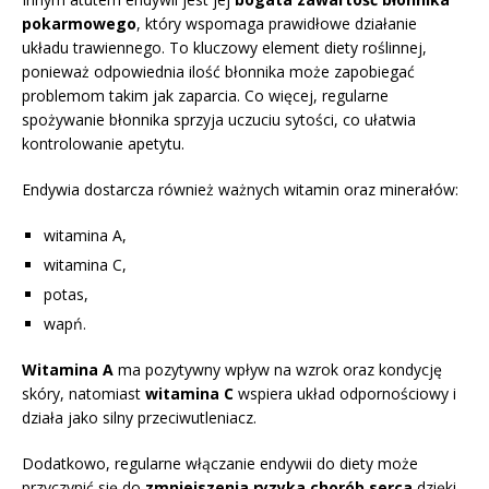
pokarmowego
, który wspomaga prawidłowe działanie
układu trawiennego. To kluczowy element diety roślinnej,
ponieważ odpowiednia ilość błonnika może zapobiegać
problemom takim jak zaparcia. Co więcej, regularne
spożywanie błonnika sprzyja uczuciu sytości, co ułatwia
kontrolowanie apetytu.
Endywia dostarcza również ważnych witamin oraz minerałów:
witamina A,
witamina C,
potas,
wapń.
Witamina A
ma pozytywny wpływ na wzrok oraz kondycję
skóry, natomiast
witamina C
wspiera układ odpornościowy i
działa jako silny przeciwutleniacz.
Dodatkowo, regularne włączanie endywii do diety może
przyczynić się do
zmniejszenia ryzyka chorób serca
dzięki