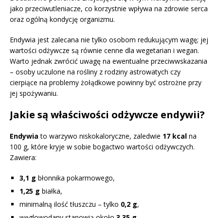
jako przeciwutleniacze, co korzystnie wpływa na zdrowie serca
oraz ogólną kondycję organizmu.
Endywia jest zalecana nie tylko osobom redukującym wagę; jej
wartości odżywcze są równie cenne dla wegetarian i wegan.
Warto jednak zwrócić uwagę na ewentualne przeciwwskazania
– osoby uczulone na rośliny z rodziny astrowatych czy
cierpiące na problemy żołądkowe powinny być ostrożne przy
jej spożywaniu.
Jakie są właściwości odżywcze endywii?
Endywia
to warzywo niskokaloryczne, zaledwie
17 kcal
na
100 g, które kryje w sobie bogactwo wartości odżywczych.
Zawiera:
3,1 g
błonnika pokarmowego,
1,25 g
białka,
minimalną ilość tłuszczu – tylko
0,2 g
,
węglowodany stanowią około
3,35 g
.