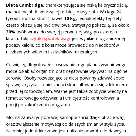
Dieta Cambridge
, charakteryzująca się niską kalorycznością,
ma potencjał do znaczącej redukcji masy ciała. W ciągu 24
tygodni można stracić nawet
10 kg
, jednak efekty tej diety
często okazują się być chwilowe. Statystyki pokazują, że około
30%
osób wraca do swojej pierwotnej wagi po czterech
latach. Taki
szybki spadek wagi
jest wynikiem ograniczonej
podaży kalorii, co z kolei może prowadzić do niedoborów
niezbędnych witamin i składników mineralnych.
Co więcej, długotrwałe stosowanie tego planu żywieniowego
może osłabiać organizm oraz negatywnie wpływać na ogólne
zdrowie. Osoby rozważające tę dietę powinny zdawać sobie
sprawę z ryzyka i konieczności skonsultowania się z lekarzem
przed jej rozpoczęciem. Ważne jest także zdobycie wiedzy na
temat zdrowego odżywiania i umiejętność kontrolowania
porcji po zakończeniu programu.
Można zauważyć poprawę samopoczucia dzięki utracie wagi
oraz zwiększenie motywacji do dalszych zmian w stylu życia.
Niemniej jednak kluczowe jest unikanie powrotu do dawnych