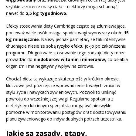
szybkie zrzucenie masy ciała – niektórzy mogą schudnąć
nawet do
2,5 kg tygodniowo
.
Efekty stosowania diety Cambridge często są zdumiewające,
ponieważ wiele osób osiąga spadek wagi wynoszący około
15
kg miesięcznie
. Należy jednak pamiętać, że tak intensywne
chudnięcie niesie ze sobą ryzyko efektu jo-jo po zakończeniu
programu. Długotrwałe stosowanie tego rodzaju diety może
prowadzić do
niedoborów witamin
i
minerałów
, co osłabia
organizm i ma negatywny wpływ na zdrowie.
Chociaż dieta ta wykazuje skuteczność w krótkim okresie,
kluczowe jest późniejsze wprowadzenie trwałych zmian w
stylu życia i nawykach żywieniowych. Pozwoli to uniknąć
powrotu do wcześniejszej wagi. Regularne spotkania z
dietetykiem lub innym specjalistą mogą być niezwykle
pomocne w monitorowaniu postępów oraz dostosowywaniu
planu żywieniowego do indywidualnych potrzeb uczestnika.
Jakie są zasady, etapy,